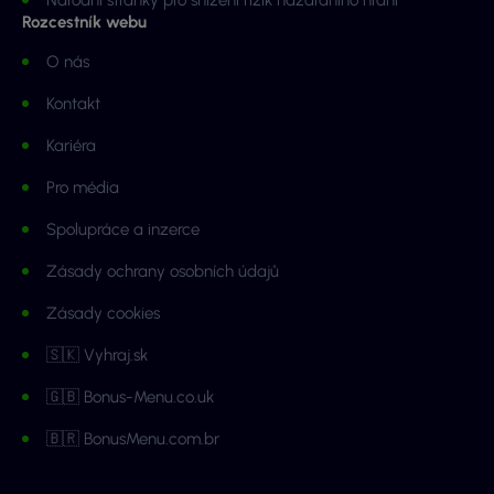
Rozcestník webu
O nás
Kontakt
Kariéra
Pro média
Spolupráce a inzerce
Zásady ochrany osobních údajů
Zásady cookies
🇸🇰 Vyhraj.sk
🇬🇧 Bonus-Menu.co.uk
🇧🇷 BonusMenu.com.br