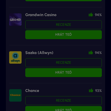
Grandwin Casino
94%
RECENZE
HRÁT TEĎ
Sazka (Allwyn)
94%
RECENZE
HRÁT TEĎ
Chance
93%
RECENZE
HRÁT TEĎ