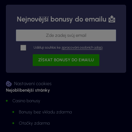
Nejnovější bonusy do emailu 📩
Uděluji souhlas ke
zpracování osobních údajů
Nastavení cookies
Nejoblíbenější stránky
Casino bonusy
Bonusy bez vkladu zdarma
Otočky zdarma