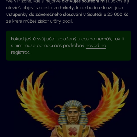
tvé
VIP zóně
, kde si nejprve
aktivuješ soutěžní misi
. Jakmile ji
otevřeš, objeví se cesta za
tickety
, které budou sloužit jako
vstupenky do závěrečného slosování v Soutěži o 25 000 Kč
,
ze které můžeš získat určitý podíl.
Pokud ještě svůj účet založený u casina nemáš, tak ti
s ním může pomoci náš podrobný
návod na
registraci
.