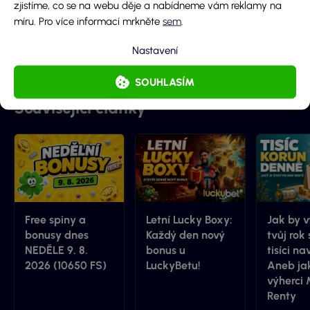
zjistíme, co se na webu děje a nabídneme vám reklamy na
Ahoj, jmenuji se Lenka! Jsem ve světě online casin nová
míru. Pro více informací mrkněte
sem
.
a budeme spolu objevovat ty nejčerstvější novinky, akce
a bonusy.
Více o autorovi
Nastavení
SOUHLASÍM
Související články
Free spiny a
Letní Lucky Boxy:
Jak by 
bonusy dnes
Každý den nový
tvůj rok 
NEDĚLE 9. 8.
bonus u
tisíci na
2026 (10650 FS)
LuckyBetu!
Aneb jak
výherci 
Renty