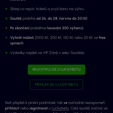
Sbírej co nejvíc ticketů
a zvyš šanci na výhru
Soutěž
probíhá
od 26. do 28. června do 20:00
Po skončení
proběhne
losování 300 výherců
Vyhrát můžeš
2000 Kč, 200 Kč, 150 Kč nebo 50 Kč ve
free
spinech
Výsledky najdeš ve
VIP Zóně
v sekci
Soutěže
REGISTRUJ SE U LUCKYBETU
PŘIHLAS SE U LUCKYBETU
Než přejdeš k plnění podmínek, tak
se
rozhodně nezapomeň
přihlásit
nebo
registrovat
u
Luckybetu
. Celá soutěž začíná ve