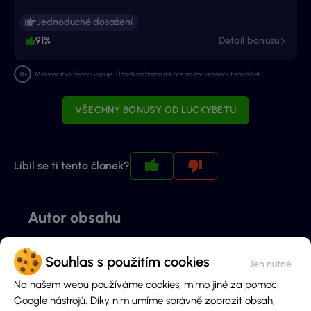
Jednoduché dosažení
91%
Detail bonusu
Ministerstvo financí varuje: Účastí na hazardní hře může vzniknout závislost.
VŠECHNY BONUSY OD LUCKYBETU
Líbil se ti tento článek?
Autor obsahu
Souhlas s použitím cookies
Lenka
Redaktorka · Zaměřená na casino bonusy a
Na našem webu používáme cookies, mimo jiné za pomoci
akce
Google nástrojů. Díky nim umíme správně zobrazit obsah,