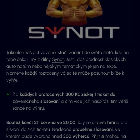
Jakmile máš aktivováno, stačí zamířit do světa slotů, kde na
tebe čekají hry z dílny
Synot
.
Jestli dáš přednost klasických
automatům
nebo nějakým tematickým je jen na tobě,
nicméně každý roztočený válec tě může posunout blíže k
výhře.
Za
každých protočených 300 Kč získej 1 ticket
do
závěrečného
slosování
a čím více jich nasbíráš, tím větší
šance na výhru.
Soutěž končí 21. června ve 20:00,
kdy se uzavře brána pro
získání dalších ticketů. Následně
proběhne slosování
, ve
kterém bude vybráno hned
300 výherců
. Přijít si mohou na