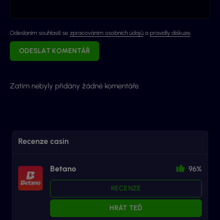
Odeslaním souhlasíš se
zpracováním osobních údajů
a
pravidly diskuze
.
ODESLAT KOMENTÁŘ
Zatím nebyly přidány žádné komentáře.
Recenze casin
Betano
96%
RECENZE
HRÁT TEĎ