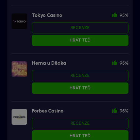
Tokyo Casino
95%
RECENZE
HRÁT TEĎ
Herna u Dědka
95%
RECENZE
HRÁT TEĎ
Forbes Casino
95%
RECENZE
HRÁT TEĎ