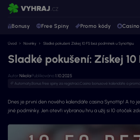
Bonusy
Free Spiny
Promo kódy
Casino
Úvod
Novinky
Sladké pokušení: Získej 10 FS bez podmínek u Synottipu
Sladké pokušení: Získej 1
Autor:
Nikola
Publikováno:
1.10.2025
Automaty
,
Bonus free spiny za registraci
,
Casino bonusové kalendáře a prom
Dnes je první den nového kalendáře casina Synottip! A to je
jiné podmínky. Jen otevři vybranou hru a užij si 10 otoček z