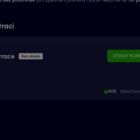
traci
trace
ZÍSKAT BON
Bez vkladu
90%
Detail bo