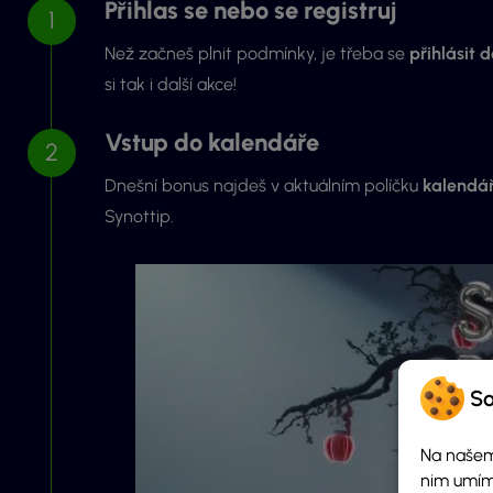
Přihlas se nebo se registruj
Než začneš plnit podmínky, je třeba se
přihlásit 
si tak i další akce!
Vstup do kalendáře
Dnešní bonus najdeš v aktuálním políčku
kalendář
Synottip.
So
Na našem
nim umím