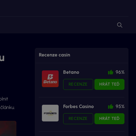
u
Recenze casin
Betano
96%
RECENZE
HRÁT TEĎ
lnit
Forbes Casino
95%
 článku.
RECENZE
HRÁT TEĎ