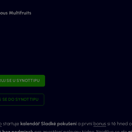
ous Multifruits
UJ SE U SYNOTTIPU
S SE DO SYNOTTIPU
p
startuje
kalendář Sladké pokušení
a první
bonus
si tě hned 
nů bez podmínek
pro zpestření poloviny týdne. Nejdříve se ale
p