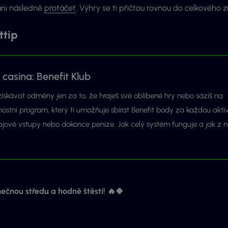
ani následně
protáčet
. Výhry se ti přičtou rovnou do celkového z
ttip
casina: Benefit Klub
 získávat odměny jen za to, že hraješ své oblíbené hry nebo sázíš na
rnostní program, který ti umožňuje sbírat Benefit body za každou aktiv
ajové vstupy nebo dokonce peníze. Jak celý systém funguje a jak z n
ečnou středu a hodně štěstí! 🔥🍀