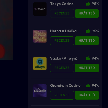
Tokyo Casino
95%
RECENZE
HRÁT TEĎ
Herna u Dědka
95%
RECENZE
HRÁT TEĎ
Sazka (Allwyn)
94%
RECENZE
HRÁT TEĎ
Grandwin Casino
94%
RECENZE
HRÁT TEĎ