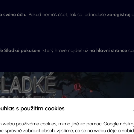
do svého účtu
. Pokud nemáš účet, tak se jednoduše
zaregistruj
a
e Sladké pokušení
, který hravě najdeš už
na hlavní stránce
ca
uhlas s použitím cookies
 webu používáme cookies, mimo jiné za pomoci Google nástroj
e správně zobrazit obsah, zjistíme, co se na webu děje a nab