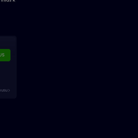
US
nusu