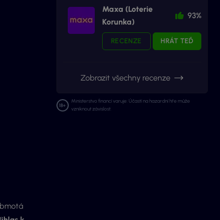
Maxa (Loterie
93%
Korunka)
RECENZE
HRÁT TEĎ
Zobrazit všechny recenze
Ministerstvo financí varuje: Účastí na hazardní hře může
vzniknout závislost.
obmotá
řihlas k