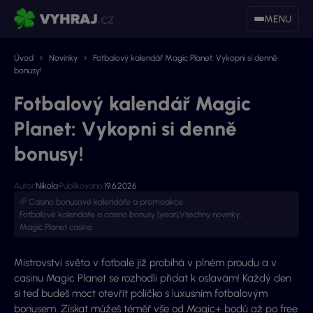
MENU
Úvod
Novinky
Fotbalový kalendář Magic Planet: Vykopni si denně
bonusy!
Fotbalový kalendář Magic
Planet: Vykopni si denně
bonusy!
Autor:
Nikola
Publikováno:
19.6.2026
Casino bonusové kalendáře a promoakce
,
Fotbalové kalendáře a casino bonusy [year]
,
Všechny novinky
,
Magic Planet casino
Mistrovství světa v fotbale již probíhá v plném proudu a v
casinu Magic Planet se rozhodli přidat k oslavám! Každý den
si teď budeš moct otevřít políčko s luxusním fotbalovým
bonusem. Získat můžeš téměř vše od Magic+ bodů až po free