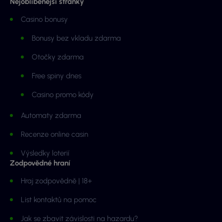
Nejoblíbenější stránky
Casino bonusy
Bonusy bez vkladu zdarma
Otočky zdarma
Free spiny dnes
Casino promo kódy
Automaty zdarma
Recenze online casin
Výsledky loterií
Zodpovědné hraní
Hraj zodpovědně | 18+
List kontaktů na pomoc
Jak se zbavit závislosti na hazardu?