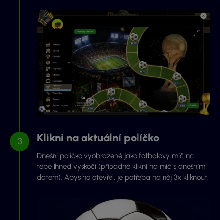
Klikni na aktuální políčko
Dnešní políčko vyobrazené jako fotbalový míč na
tebe ihned vyskočí (případně klikni na míč s dnešním
datem). Abys ho otevřel, je potřeba na něj 3x kliknout.