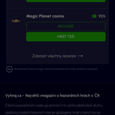
Magic Planet casino
93%
RECENZE
HRÁT TEĎ
Zobrazit všechny recenze
Ministerstvo financí varuje: Účastí na hazardní hře může vzniknout závislost.
Vyhraj.cz - Největší magazín o hazardních hrách v ČR
Cílem a poselstvím webu je pomoci ti k výhře jakéhokoli druhu.
Jednou z našich hlavních misí je spokojený hráč s šancí na co