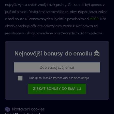
nejvyšší výhru, avšak znalý i rizik prohry. Chceme ti být oporou v
jakékoli situaci. Postaráme se rovněž o to, abys neporušoval zákon
a hrál pouze u licencovaných subjektů s povolením od
MFČR
. Náš
obsah obsahuje affiliate odkazy a můžeme získat provizi za
registrace a vklady provedené prostřednictvím těchto odkazů.
Nejnovější bonusy do emailu 📩
Uděluji souhlas ke
zpracování osobních údajů
Nastavení cookies