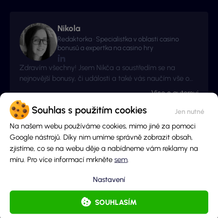
Nikola
Redaktorka · Specialistka v oblasti casino
bonusů a expertka na casino hry
Zdravím všechny! Jsem Nikča a soustředím se na
nejnovější bonusy, či události a také vás naučím vše o
nejoblíbenějších casinových hrách.
Více o autorovi
Souhlas s použitím cookies
Na našem webu používáme cookies, mimo jiné za pomoci
Související články
Google nástrojů. Díky nim umíme správně zobrazit obsah,
zjistíme, co se na webu děje a nabídneme vám reklamy na
míru. Pro více informací mrkněte
sem
.
Nastavení
SOUHLASÍM
Oslav s Maxou
Free spiny a
Získej a