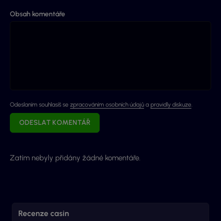
Obsah komentáře
Odeslaním souhlasíš se
zpracováním osobních údajů
a
pravidly diskuze
.
ODESLAT KOMENTÁŘ
Zatím nebyly přidány žádné komentáře.
Recenze casin