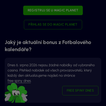
REGISTRUJ SE U MAGIC PLANET
PŘIHLAS SE DO MAGIC PLANET
Jaký je aktuální bonus z Fotbalového
kalendáře?
Dnes 6. srpna 2026 nejsou žádné nabídky od vybraného
casina. Přehled nabídek od všech provozovatelů, který
každý den aktualizujeme najdeš na stránce
free spiny dnes
.
FREE SPINY DNES