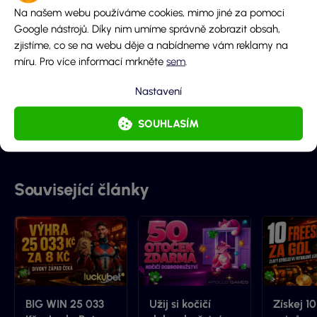
Na našem webu používáme cookies, mimo jiné za pomoci
Google nástrojů. Díky nim umíme správně zobrazit obsah,
Nikola
zjistíme, co se na webu děje a nabídneme vám reklamy na
Redaktorka · Specialistka v oblasti casino
míru. Pro více informací mrkněte
sem
.
bonusů a expertka na casino hry
Zdravím všechny! Jsem Nikča a soustředím se na
Nastavení
nejnovější bonusy, či události a také vás naučím vše o
nejoblíbenějších casinových hrách.
SOUHLASÍM
Více o autorovi
Související články
BIG WIN 25 033
Užij si kočičí
Získej 10