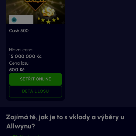
Cash 500
Hlavní cena
15 000 000 Kč
Cena losu
500 Kč
SETŘIT ONLINE
DETAIL LOSU
Zajímá tě, jak je to s vklady a výběry u
Allwynu?