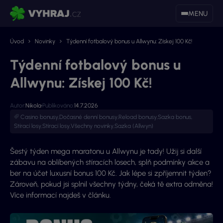
MENU
Úvod
Novinky
Týdenní fotbalový bonus u Allwynu: Získej 100 Kč!
Týdenní fotbalový bonus u
Allwynu: Získej 100 Kč!
Autor:
Nikola
Publikováno:
14.7.2026
Casino bonusy
,
Dočasné denní bonusy
,
Reload bonusy
,
Sazka bonus
,
Stírací losy
,
Stírací losy
,
Všechny novinky
,
Sazka (Allwyn)
Šestý týden mega maratonu u Allwynu je tady! Užij si další
zábavu na oblíbených stíracích losech, splň podmínky akce a
ber na účet luxusní bonus 100 Kč. Jak lépe si zpříjemnit týden?
Zároveň, pokud jsi splnil všechny týdny, čeká tě extra odměna!
Více informací najdeš v článku.