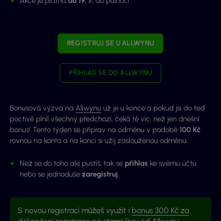
Akce je platná
do 19. 7.
do půlnoci
REGISTRUJ SE U ALLWYNU
PŘIHLAS SE DO ALLWYNU
Bonusová výzva na
Allwynu
už je u konce a pokud jsi do teď
poctivě plnil všechny předchozí, čeká tě víc, než jen dnešní
bonus! Tento týden se připrav na odměnu v podobě
100 Kč
rovnou na konto a na konci si užij
zaslouženou odměnu
.
Než se do toho ale pustíš, tak se
přihlas
ke svému účtu
nebo se jednoduše
zaregistruj.
S novou registrací můžeš využít i
bonus 300 Kč za