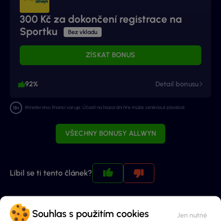
300 Kč za dokončení registrace na
Sportku
Bez vkladu
ZÍSKAT BONUS
92%
Detail bonusu
Ministerstvo financí varuje: Účastí na hazardní hře může vzniknout závislost.
VŠECHNY BONUSY ALLWYN
Líbil se ti tento článek?
Autor obsahu
Souhlas s použitím cookies