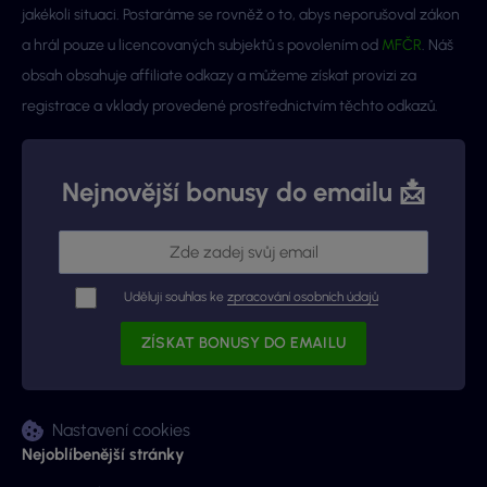
jakékoli situaci. Postaráme se rovněž o to, abys neporušoval zákon
a hrál pouze u licencovaných subjektů s povolením od
MFČR
. Náš
obsah obsahuje affiliate odkazy a můžeme získat provizi za
registrace a vklady provedené prostřednictvím těchto odkazů.
Nejnovější bonusy do emailu 📩
Uděluji souhlas ke
zpracování osobních údajů
Nastavení cookies
Nejoblíbenější stránky