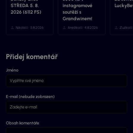
STŘEDA 5. 8.
instagramové
LuckyBe
2026 (6112 FS)
soutěži s
Grandwinem!
Nikola
5.8.2026
Anežka
4.8.2026
Zuzka
Přidej komentář
Jméno
E-mail (nebude zobrazen)
Obsah komentáře