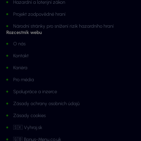
Hazardní a loterijní zákon
Projekt zodpovědné hraní
Národní stránky pro snížení rizik hazardního hraní
Rozcestník webu
O nás
Kontakt
Kariéra
Pro média
Spolupráce a inzerce
Zásady ochrany osobních údajů
Zásady cookies
🇸🇰 Vyhraj.sk
🇬🇧 Bonus-Menu.co.uk