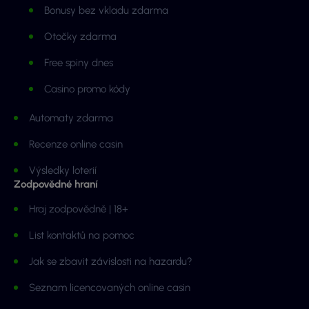
Bonusy bez vkladu zdarma
Otočky zdarma
Free spiny dnes
Casino promo kódy
Automaty zdarma
Recenze online casin
Výsledky loterií
Zodpovědné hraní
Hraj zodpovědně | 18+
List kontaktů na pomoc
Jak se zbavit závislosti na hazardu?
Seznam licencovaných online casin