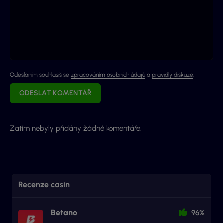
Odeslaním souhlasíš se
zpracováním osobních údajů
a
pravidly diskuze
.
ODESLAT KOMENTÁŘ
Zatím nebyly přidány žádné komentáře.
Recenze casin
Betano
96%