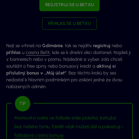
REGISTRUJ SE U BETXU
PŘIHLAS SE U BETXU
Než se vrhneš na
Gólmánie
, tak se nejdřív
registruj
nebo
přihlas
u
casina BetX
, kde se k dnešní akci dostaneš. Najdeš ji
v bannerech nebo v promu. Následně si vyber, zda chceš
soutěžit o free spiny nebo bonusový kredit a
aktivuj si
příslušný bonus v „Můj účet“
. Bez těchto kroků by ses
nedostal k hlavním podmínkám pro získání jedné ze dvou
nabízených odměn.
Mistrovství světa ve fotbale stále probíhá, bohužel
bez našeho týmu, fandit však můžeš dál a pokračují i
fotbalové casino bonusy
.