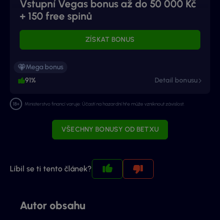
Vstupní Vegas bonus až do 50 000 Kč
+ 150 free spinů
ZÍSKAT BONUS
Mega bonus
91%
Detail bonusu
Ministerstvo financí varuje: Účastí na hazardní hře může vzniknout závislost.
VŠECHNY BONUSY OD BETXU
Líbil se ti tento článek?
Autor obsahu