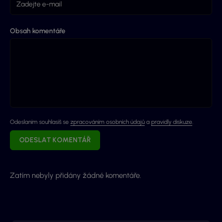
Obsah komentáře
Odeslaním souhlasíš se
zpracováním osobních údajů
a
pravidly diskuze
.
ODESLAT KOMENTÁŘ
Zatím nebyly přidány žádné komentáře.