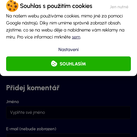
Souhlas s použitím cookies
BIG WIN 25 033
Užij si kočičí
Získej 10
Na našem webu používáme cookies, mimo jiné za pomoci
Kč v LuckyBet:
dobrodružství s
spinů z
Google nástrojů. Díky nim umíme správně zobrazit obsah,
Osmikorunový
50 free spiny u
gól svéh
zjistíme, co se na webu děje a nabídneme vám reklamy na
výstřel trefil
Apollo Games!
favorita
míru. Pro více informací mrkněte
sem
.
3129×!
Zlatý st
Betana!
Nastavení
Anežka
7.8.2026
Nikola
7.8.2026
Max
SOUHLASÍM
Přidej komentář
Jméno
E-mail (nebude zobrazen)