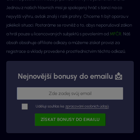
Jednou z našich hlavních misí je spokojený hráč s šancí na co
nejvyšší výhru, avšak znalý i rizik prohry. Chceme ti být oporou v
jakékoli situaci. Postaráme se rovněž o to, abys neporušoval zákon
a hrál pouze u licencovaných subjektů s povolením od
MFČR
. Náš
obsah obsahuje affiliate odkazy a můžeme získat provizi za
registrace a vklady provedené prostřednictvím těchto odkazů.
Nejnovější bonusy do emailu 📩
Uděluji souhlas ke
zpracování osobních údajů