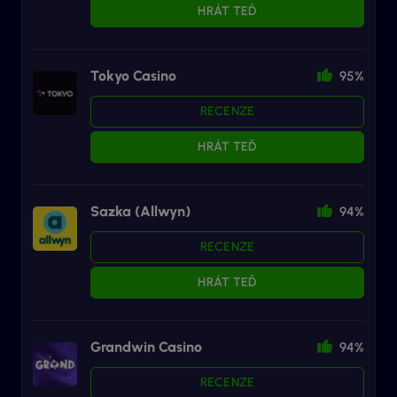
HRÁT TEĎ
Tokyo Casino
95%
RECENZE
HRÁT TEĎ
Sazka (Allwyn)
94%
RECENZE
HRÁT TEĎ
Grandwin Casino
94%
RECENZE