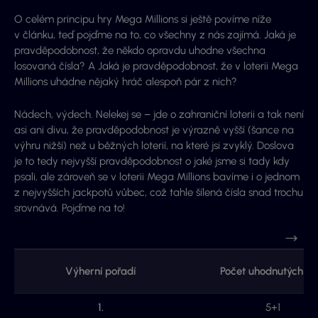
O celém principu hry Mega Millions si ještě povíme níže
v článku, teď pojďme na to, co všechny z nás zajímá. Jaká je
pravděpodobnost, že někdo opravdu uhodne všechna
losovaná čísla? A Jaká je pravděpodobnost, že v loterii Mega
Millions uhádne nějaký hráč alespoň pár z nich?
Nádech, výdech. Nelekej se – jde o zahraniční loterii a tak není
asi ani divu, že pravděpodobnost je výrazně vyšší (šance na
výhru nižší) než u běžných loterií, na které jsi zvyklý. Doslova
je to tedy nejvyšší pravděpodobnost o jaké jsme si tady kdy
psali, ale zároveň se v loterii Mega Millions bavíme i o jednom
z nejvyšších jackpotů vůbec, což tahle šílená čísla snad trochu
srovnává. Pojďme na to!
Výherní pořadí
Počet uhodnutých čís
1.
5+1