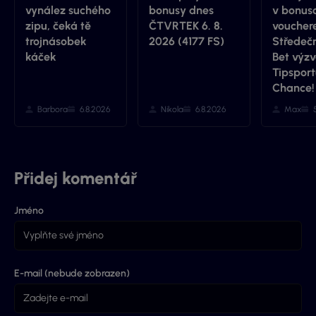
vynález suchého
bonusy dnes
v bonus
zipu, čeká tě
ČTVRTEK 6. 8.
vouchere
trojnásobek
2026 (4177 FS)
Středečn
káček
Bet výzv
Tipsport
Chance!
Barbora
6.8.2026
Nikola
6.8.2026
Max
Přidej komentář
Jméno
E-mail (nebude zobrazen)