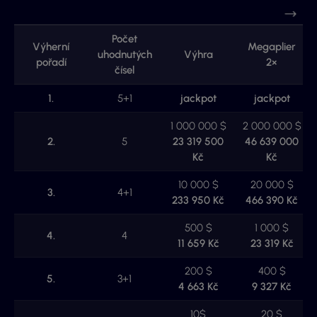
Počet
Výherní
Megaplier
uhodnutých
Výhra
pořadí
2×
čísel
1.
5+1
jackpot
jackpot
1 000 000 $
2 000 000 $
2.
5
23 319 500
46 639 000
Kč
Kč
10 000 $
20 000 $
3.
4+1
233 950 Kč
466 390 Kč
500 $
1 000 $
4.
4
11 659 Kč
23 319 Kč
200 $
400 $
5.
3+1
4 663 Kč
9 327 Kč
10$
20 $