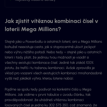
Jak zjistit vítěznou kombinaci čísel v
loterii Mega Millions?
Stejně jako u Powerballu a ostatních loterií, ani u Mega Millions
bohužel neexistuje cesta, jak si stoprocentně ulovit jackpot
nebo výhru nižšího pořadí. Nebo tedy – stejně jako u ostatních
loterií i tady platí, že jedinou tvou možností je vsadit si
všechny existující kombinace čísel. Jedině tak získáš 100%
jistotu, že trefíš i tu taženou kombinaci. Avšak zpravidla je
vklad pro vsazení všech existujících kombinací mnohonásobně
vyšší než jakákoli výhra, kterou loterie nabízí.
Pojďme se spolu tedy podívat na konkrétní čísla u Mega
Millions. Jak vidíme v první tabulce v úvodu článku, tak
pravděpodobnost, že uhádneš vítěznou kombinaci
losovaných čísel je jedna ku 302 575 350, což znamená, že