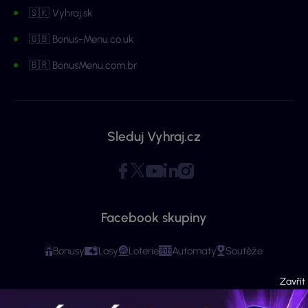
🇸🇰 Vyhraj.sk
🇬🇧 Bonus-Menu.co.uk
🇧🇷 BonusMenu.com.br
Sleduj Vyhraj.cz
Facebook skupiny
Bonusy
Losy
Loterie
Automaty
Soutěže
Copyright © 2026 - Všechna práva vyhrazena. Vyhraj.cz | Ministerstvo financí