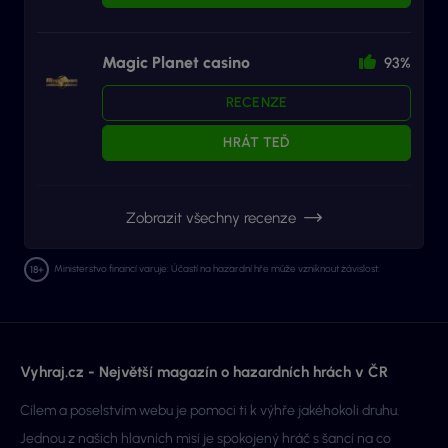
Magic Planet casino
93%
RECENZE
HRÁT TEĎ
Zobrazit všechny recenze
Ministerstvo financí varuje: Účastí na hazardní hře může vzniknout závislost.
Vyhraj.cz - Největší magazín o hazardních hrách v ČR
Cílem a poselstvím webu je pomoci ti k výhře jakéhokoli druhu.
Jednou z našich hlavních misí je spokojený hráč s šancí na co