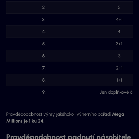
2.
5
3.
4+1
4.
4
5.
3+1
6.
3
7.
2+1
8.
1+1
9.
Jen doplňkové číslo
Pravděpodobnost výhry jakéhokoli výherního pořadí
Mega
Millions je 1 ku 24
.
Pravděpodobnost padnutí násobitele