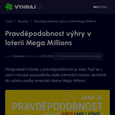
MENU
Úvod
Novinky
Pravděpodobnost výhry v loterii Mega Millions
Pravděpodobnost výhry v
loterii Mega Millions
Autor:
Barbora
Publikováno:
20.11.2023
Loterie
,
Loterie
,
Všechny novinky
Předposlední článek o pravděpodobnosti je tady. Pojď se s
námi mrknout pod pokličku další zahraniční loterie, tentokrát
do výběru padla americká loterie Mega Millions.