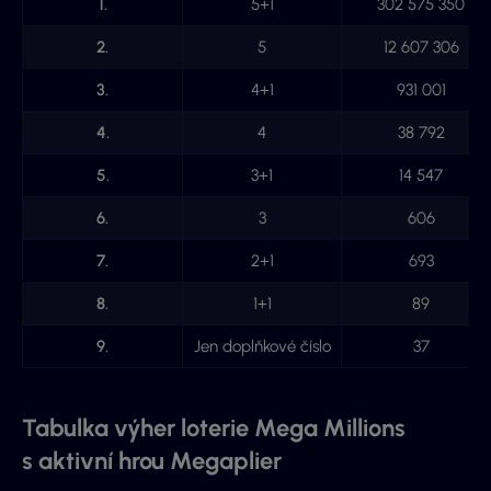
1.
5+1
302 575 350
2.
5
12 607 306
3.
4+1
931 001
4.
4
38 792
5.
3+1
14 547
6.
3
606
7.
2+1
693
8.
1+1
89
9.
Jen doplňkové číslo
37
Tabulka výher loterie Mega Millions
s aktivní hrou Megaplier