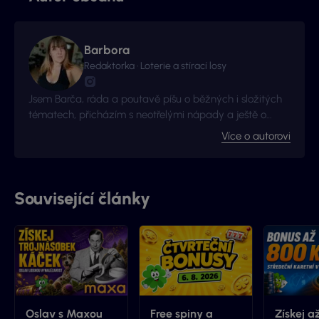
Barbora
Redaktorka · Loterie a stírací losy
Jsem Barča, ráda a poutavě píšu o běžných i složitých
tématech, přicházím s neotřelými nápady a ještě o
kousek radši se zlepšuji a získávám nové zkušenosti. I to
Více o autorovi
je důvod proč jsme s Vyhraj.cz navázali kontakt -
začalo to jako nová zkušenost, pokračuje to jako skvělá
spolupráce.
Související články
Oslav s Maxou
Free spiny a
Získej a