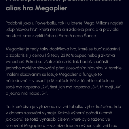
alias hra Megaplier
Podobně jako u Powerballu, tak i u loterie Mega Millions najdeš
„doplňkovou hru“, která nemá ani zdaleka princip a pravidla,
na která jsme zvyklí třeba u Extra 6 nebo Šance.
Megaplier je tedy taky doplňková hra, které se buď zúčastníš
a zaplatíš si ji cenou 1 $ tedy 23 Kč/sloupec nebo ji zkrátka
vynecháš. Pokud se však zúčastníš, tak budeš součástí
jednoho malého slovování před slosováním hlavním. V tomhle
malém slosováním se losuje Megaplier a funguje to
následovně – v osudí je 15 kuliček. Pět z těchhle kuliček na
sobě má napsáno „2×“, šest jich má napsáno „3×“, tři mají „4×“
a jedna má nápis „5×“.
To, které číslo je vytaženo, ovlivní tabulku výher každého, kdo
v daném slosování vyhraje. Každé výherní pořadí (kromě
jackpotu) se totiž vynásobí číslem, které bylo taženo ve
slosování Megaplieru – viz níže tabulka výher s aktivní hrou