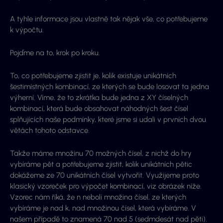
A tyhle informace jsou vlastně tak nějak vše, co potřebujeme
k výpočtu.
Pojďme na to, krok po kroku.
To, co potřebujeme zjistit je, kolik existuje unikátních
šestimístných kombinací, ze kterých se bude losovat ta jedna
výherní. Víme, že to zkrátka bude jedna z XY číselných
kombinací, která bude obsahovat náhodných šest čísel
splňujících naše podmínky, které jsme si udali v prvních dvou
větách tohoto odstavce.
Takže máme množinu 70 možných čísel, z nichž do hry
vybíráme pět a potřebujeme zjistit, kolik unikátních pětic
dokážeme ze 70 unikátních čísel vytvořit. Využijeme proto
klasický vzoreček pro výpočet kombinací, viz obrázek níže.
Vzorec nám říká, že
n
neboli množina čísel, ze kterých
vybíráme je nad
k
, nad množinou čísel, která vybíráme. V
našem případě to znamená 70 nad 5 (sedmdesát nad pěti).