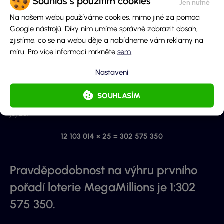
Souhlas s použitím cookies
Na našem webu používáme cookies, mimo jiné za pomoci
Google nástrojů. Díky nim umíme správně zobrazit obsah,
zjistíme, co se na webu děje a nabídneme vám reklamy na
míru. Pro více informací mrkněte
sem
.
Nastavení
Posledním krokem je vynásobení obou počtů kombinací mezi
sebou, čímž dosáhneme konečného počtu existujících
SOUHLASÍM
kombinací. Stačí tedy vzít počet unikátních pětic a vynásobit
jej 25.
12 103 014 × 25 = 302 575 350
Pravděpodobnost na výhru prvního
pořadí loterie MegaMillions je 1:302
575 350.