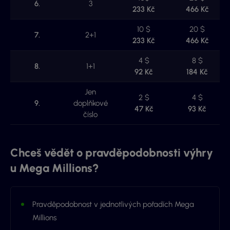
6.
3
233 Kč
466 Kč
10 $
20 $
7.
2+1
233 Kč
466 Kč
4 $
8 $
8.
1+1
92 Kč
184 Kč
Jen
2 $
4 $
9.
doplňkové
47 Kč
93 Kč
číslo
Chceš vědět o pravděpodobnosti výhry
u Mega Millions?
Pravděpodobnost v jednotlivých pořadích Mega
Millions