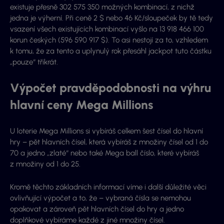
existuje přesně 302 575 350 možných kombinací, z nichž
jedna je výherní. Při ceně 2 $ nebo 46 Kč/sloupeček by tě tedy
vsazení všech existujících kombinací vyšlo na 13 918 466 100
korun českých (596 590 917 $). To asi nestojí za to, vzhledem
k tomu, že za tento a uplynulý rok přesáhl jackpot tuto částku
„pouze“ třikrát.
Výpočet pravděpodobnosti na výhru
hlavní ceny Mega Millions
U loterie Mega Millions si vybíráš celkem šest čísel do hlavní
hry – pět hlavních čísel, která vybíráš z množiny čísel od 1 do
70 a jedno „zlaté“ nebo také Mega ball číslo, které vybíráš
z množiny od 1 do 25.
Kromě těchto základních informací víme i další důležité věci
ovlivňující výpočet a to, že – vybraná čísla se nemohou
opakovat a zároveň pět hlavních čísel do hry a jedno
doplňkové vybíráme každé z jiné množiny čísel.