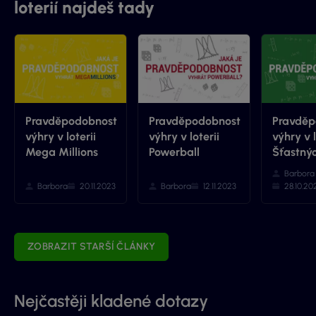
loterií najdeš tady
Pravděpodobnost
Pravděpodobnost
Pravděp
výhry v loterii
výhry v loterii
výhry v l
Mega Millions
Powerball
Šťastnýc
Barbora
Barbora
20.11.2023
Barbora
12.11.2023
28.10.20
ZOBRAZIT STARŠÍ ČLÁNKY
Nejčastěji kladené dotazy