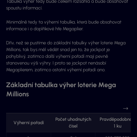
Tabulka výher tedy bude celkem rozsáhlá a bude obsahovat
spoustu informací.
Minimálně tedy ta výherní tabulka, která bude obsahovat
informace i o doplňkové hře Megaplier.
Dřív, než se pustíme do základní tabulky výher loterie Mega
Millions, tak bys měl vědět snad jen to, že jackpot je
pohyblivý, zatímco další výherní pořadí mají pevně
stanovenou výši výhry. I proto se jackpot nenásobí
Megaplierem, zatímco ostatní výherní pořadí ano.
Základní tabulka výher loterie Mega
Millions
Počet uhodnutých
Pravděpodobnost
Výherní pořadí
čísel
1 ku