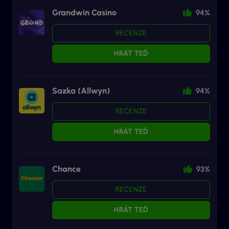
Grandwin Casino
94%
RECENZE
HRÁT TEĎ
Sazka (Allwyn)
94%
RECENZE
HRÁT TEĎ
Chance
93%
RECENZE
HRÁT TEĎ