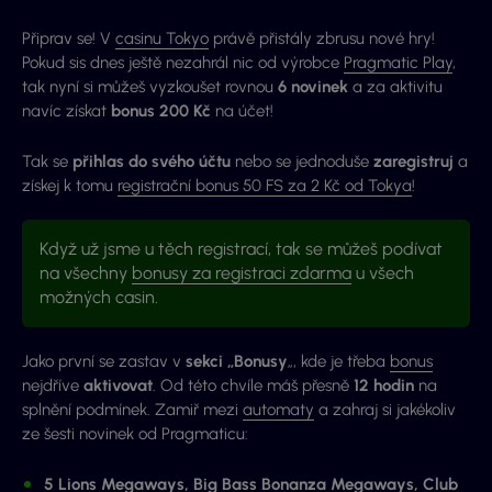
Připrav se! V
casinu Tokyo
právě přistály zbrusu nové hry!
Pokud sis dnes ještě nezahrál nic od výrobce
Pragmatic Play
,
tak nyní si můžeš vyzkoušet rovnou
6 novinek
a za aktivitu
navíc získat
bonus 200 Kč
na účet!
Tak se
přihlas do svého účtu
nebo se jednoduše
zaregistruj
a
získej k tomu
registrační bonus 50 FS za 2 Kč od Tokya
!
Když už jsme u těch registrací, tak se můžeš podívat
na všechny
bonusy za registraci zdarma
u všech
možných casin.
Jako první se zastav v
sekci „Bonusy
„, kde je třeba
bonus
nejdříve
aktivovat
. Od této chvíle máš přesně
12 hodin
na
splnění podmínek. Zamiř mezi
automaty
a zahraj si jakékoliv
ze šesti novinek od Pragmaticu:
5 Lions Megaways, Big Bass Bonanza Megaways, Club