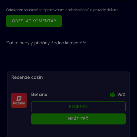
Odeslaním souhlasíš se
zpracováním osobních údajů
a
pravidly diskuze
.
ODESLAT KOMENTÁŘ
Zatím nebyly přidány žádné komentáře.
Recenze casin
Betano
96%
RECENZE
HRÁT TEĎ