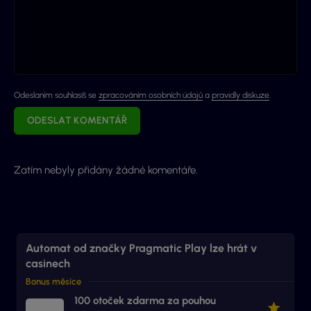
Odeslaním souhlasíš se
zpracováním osobních údajů
a
pravidly diskuze
.
ODESLAT KOMENTÁŘ
Zatím nebyly přidány žádné komentáře.
Automat od značky Pragmatic Play lze hrát v
casinech
Bonus měsíce
100 otoček zdarma za pouhou