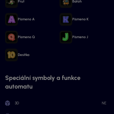
Prut
Batoh
Písmeno A
Písmeno K
Písmeno Q
Písmeno J
Desítka
Speciální symboly a funkce
automatu
3D
NE