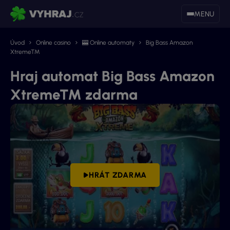
MENU
Úvod
Online casino
🎰 Online automaty
Big Bass Amazon
Xtreme™
Hraj automat Big Bass Amazon
Xtreme™ zdarma
HRÁT ZDARMA