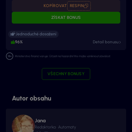
KOPÍROVAT
RESPIN
ZÍSKAT BONUS
Jednoduché dosažení
96%
Detail bonusu
Ministerstvo financí varuje: Účastí na hazardní hře může vzniknout závislost.
VŠECHNY BONUSY
Autor obsahu
Jana
Redaktorka · Automaty