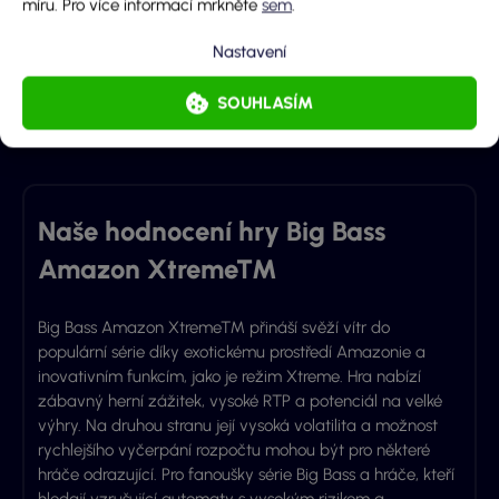
míru. Pro více informací mrkněte
sem
.
Písmeno J
0,4x
Nastavení
Desítka
0,4x
SOUHLASÍM
Naše hodnocení hry Big Bass
Amazon Xtreme™
Big Bass Amazon Xtreme™ přináší svěží vítr do
populární série díky exotickému prostředí Amazonie a
inovativním funkcím, jako je režim Xtreme. Hra nabízí
zábavný herní zážitek, vysoké RTP a potenciál na velké
výhry. Na druhou stranu její vysoká volatilita a možnost
rychlejšího vyčerpání rozpočtu mohou být pro některé
hráče odrazující. Pro fanoušky série Big Bass a hráče, kteří