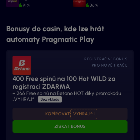
91 %
86 %
Bonusy do casin, kde lze hrát
automaty Pragmatic Play
REGISTRAČNÍ BONUS
PRO NOVÉ HRÁČE
400 Free spinů na 100 Hot WILD za
registraci ZDARMA
+
266 Free spinů na Betano HOT díky promokódu
„VYHRAJ“
Bez vkladu
KOPÍROVAT
VYHRAJ
ZÍSKAT BONUS