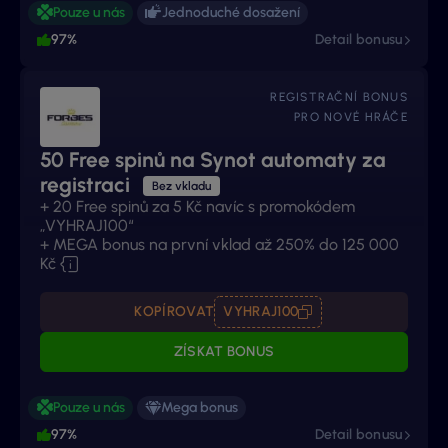
Pouze u nás
Jednoduché dosažení
97%
Detail bonusu
REGISTRAČNÍ BONUS
PRO NOVÉ HRÁČE
50 Free spinů na Synot automaty za
registraci
Bez vkladu
+ 20 Free spinů za 5 Kč navíc s promokódem
„VYHRAJ100“
+ MEGA bonus na první vklad až 250% do 125 000
Kč
KOPÍROVAT
VYHRAJ100
ZÍSKAT BONUS
Pouze u nás
Mega bonus
97%
Detail bonusu