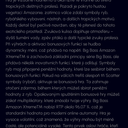
tropických deštných pralesů. Pozadí je pokryto hustou
vegetací Amazonie, zatímco válce zdobí symboly ryb,
rybářského vybavení, nástrah, a dalších tropických motivů.
Každý detail byl pečlivě navržen, aby tě přenesl do tohoto
exotického prostředí. Zvuková kulisa doplňuje atmosféru –
slyšíš šumění vody, zpěv ptáků a další typické zvuky pralesa.
Při výhrách a aktivaci bonusových funkcí se hudba
dynamicky mění, což přidává na napětí. Big Bass Amazon
Xtreme™ si zachovává základní principy série Big Bass, ale
přidává několik inovativních funkcí, které ji odlišují. Symboly
ryb mají připojené peněžní hodnoty, které lze sesbírat během
bonusových funkcí. Pokud na válcích trefíš alespoň tři Scatter
symboly (rybář), aktivuje se bonusová hra. Ta zahrnuje
otočení zdarma, během kterých můžeš sbírat peněžní
hodnoty z ryb. Opakovaným spuštěním bonusové hry můžeš
získat multiplikátory, které znásobí tvoje výhry. Big Bass
Amazon Xtreme™ nabízí RTP okolo 96,07 %, což je
standardní hodnota pro moderní online automaty. Hra je
vysoce volatilní, což znamená, že výhry mohou být méně
časté, ale potenciálně vysoké. Tento prvek osloví hráče, kteří