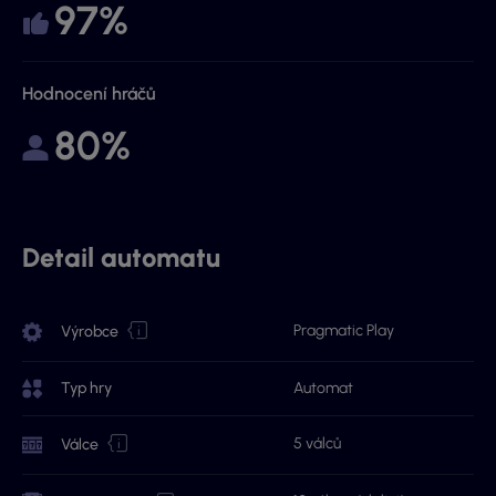
97%
Hodnocení hráčů
80%
Detail automatu
Pragmatic Play
Výrobce
Typ hry
Automat
5 válců
Válce