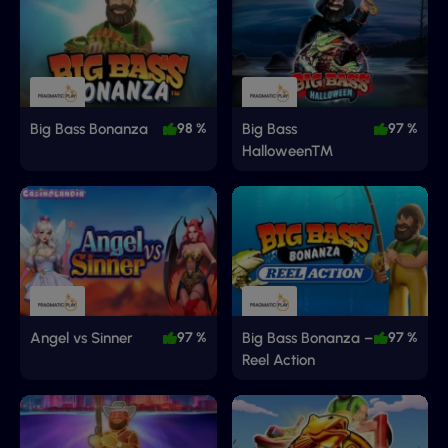
Big Bass Bonanza
98 %
Big Bass
97 %
Halloween™
Angel vs Sinner
97 %
Big Bass Bonanza –
97 %
Reel Action