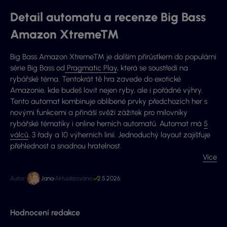
Detail automatu a recenze Big Bass
Amazon Xtreme™
Big Bass Amazon Xtreme™ je dalším přírůstkem do populární
série Big Bass od
Pragmatic Play
, která se soustředí na
rybářské téma. Tentokrát tě hra zavede do exotické
Amazonie, kde budeš lovit nejen ryby, ale i pořádné výhry.
Tento automat kombinuje oblíbené prvky předchozích her s
novými funkcemi a přináší svěží zážitek pro milovníky
rybářské tématiky i online herních automatů. Automat má
5
válců
, 3 řady a 10 výherních linií. Jednoduchý layout zajišťuje
přehlednost a snadnou hratelnost.
Více
Autor:
Jana
Aktualizováno:
2.5.2026
Hodnocení redakce