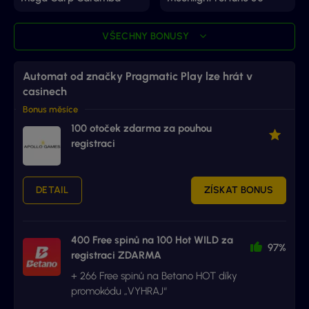
VŠECHNY BONUSY
Automat od značky Pragmatic Play lze hrát v
casinech
Bonus měsíce
100 otoček zdarma za pouhou
registraci
DETAIL
ZÍSKAT BONUS
400 Free spinů na 100 Hot WILD za
97%
registraci ZDARMA
+ 266 Free spinů na Betano HOT díky
promokódu „VYHRAJ“