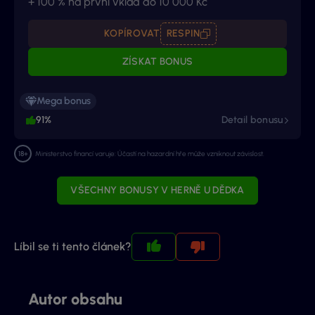
+ 100 % na první vklad do 10 000 Kč
KOPÍROVAT
RESPIN
ZÍSKAT BONUS
Mega bonus
91%
Detail bonusu
Ministerstvo financí varuje: Účastí na hazardní hře může vzniknout závislost.
VŠECHNY BONUSY V HERNĚ U DĚDKA
Líbil se ti tento článek?
Autor obsahu