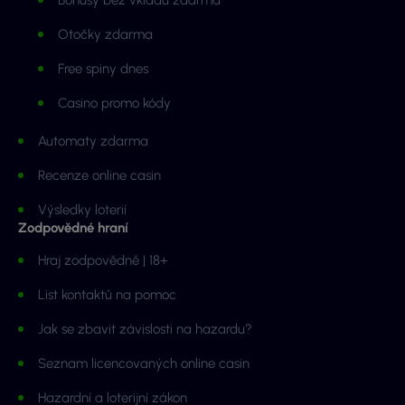
Bonusy bez vkladu zdarma
Otočky zdarma
Free spiny dnes
Casino promo kódy
Automaty zdarma
Recenze online casin
Výsledky loterií
Zodpovědné hraní
Hraj zodpovědně | 18+
List kontaktů na pomoc
Jak se zbavit závislosti na hazardu?
Seznam licencovaných online casin
Hazardní a loterijní zákon