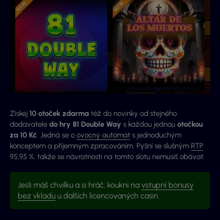
Získej
10 otoček zdarma
též do novinky od stejného
dodavatele
do hry 81 Double Way
s každou jednou
otočkou
za 10 Kč
. Jedná se o
ovocný automat
s jednoduchým
konceptem a příjemným zpracováním. Pyšní se slušným
RTP
95,95 %, takže se návratnosti na tomto slotu nemusíš obávat.
Jesli máš chvilku a si hráč, koukni na
vstupní bonusy
bez vkladu
u dalších licencovaných casin.