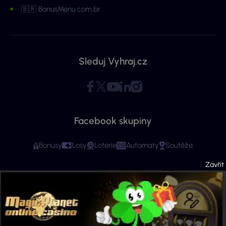
🇧🇷 BonusMenu.com.br
Sleduj Vyhraj.cz
Facebook skupiny
Bonusy
Losy
Loterie
Automaty
Soutěže
Copyright © 2026 - Všechna práva vyhrazena. Vyhraj.cz | Ministerstvo financí
varuje: Účastí na hazardní hře může vzniknout závislost! Stránky mají čistě
informační charakter. Veškeré informace se týkají osob starších 18 let.
Provozovatelem webu je ExeMedia s.r.o. se sídlem Kurzova 2222/16, Stodůlky,