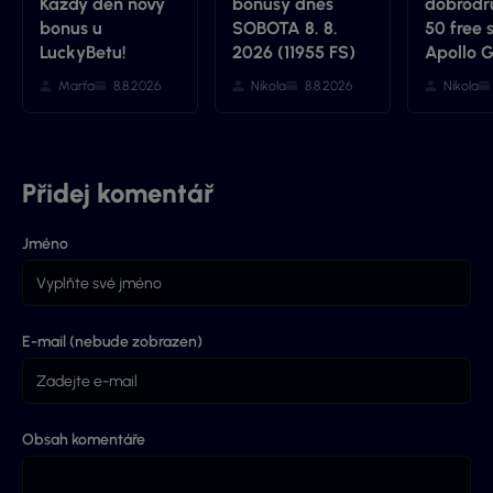
Každý den nový
bonusy dnes
dobrodru
bonus u
SOBOTA 8. 8.
50 free 
LuckyBetu!
2026 (11955 FS)
Apollo 
Marťa
8.8.2026
Nikola
8.8.2026
Nikola
Přidej komentář
Jméno
E-mail (nebude zobrazen)
Obsah komentáře