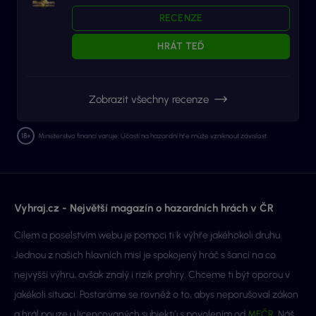
RECENZE
HRÁT TEĎ
Zobrazit všechny recenze
Ministerstvo financí varuje: Účastí na hazardní hře může vzniknout závislost.
Vyhraj.cz - Největší magazín o hazardních hrách v ČR
Cílem a poselstvím webu je pomoci ti k výhře jakéhokoli druhu.
Jednou z našich hlavních misí je spokojený hráč s šancí na co
nejvyšší výhru, avšak znalý i rizik prohry. Chceme ti být oporou v
jakékoli situaci. Postaráme se rovněž o to, abys neporušoval zákon
a hrál pouze u licencovaných subjektů s povolením od
MFČR
. Náš