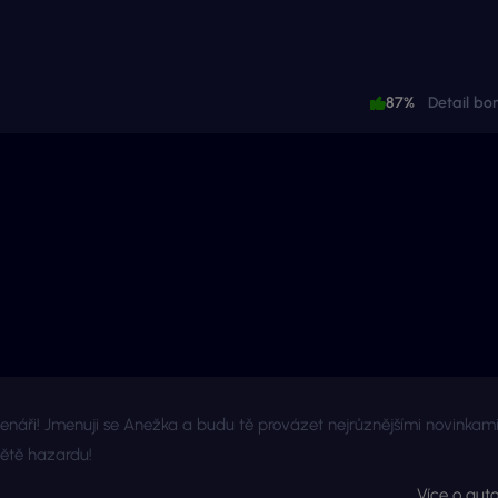
87%
Detail bo
tenáři! Jmenuji se Anežka a budu tě provázet nejrůznějšími novinkam
ětě hazardu!
Více o auto