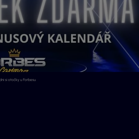
ni si otočky u Forbesu