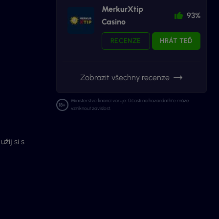
MerkurXtip
93%
Casino
RECENZE
HRÁT TEĎ
Zobrazit všechny recenze
Ministerstvo financí varuje: Účastí na hazardní hře může
vzniknout závislost.
užij si s