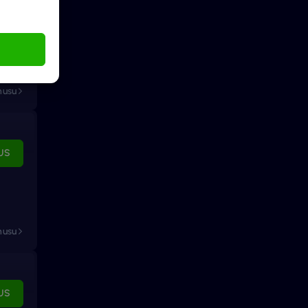
US
nusu
US
nusu
US