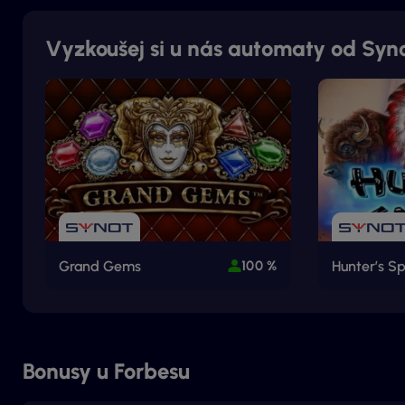
Vyzkoušej si u nás automaty od Syn
Grand Gems
100 %
Hunter’s Sp
Bonusy u Forbesu