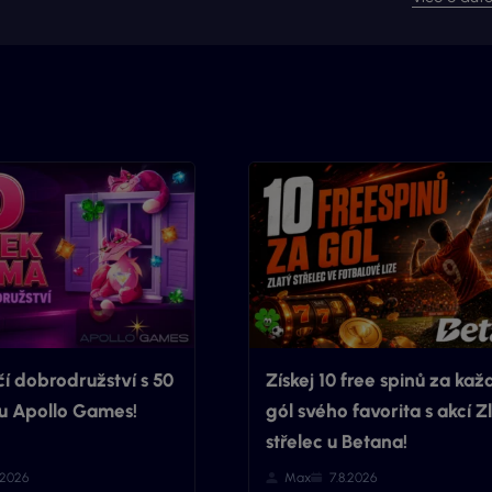
ičí dobrodružství s 50
Získej 10 free spinů za kaž
 u Apollo Games!
gól svého favorita s akcí Z
střelec u Betana!
.2026
Max
7.8.2026