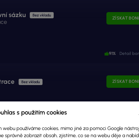
vní sázku
Bez vkladu
ZÍSKAT BON
ace
91%
Detail bo
trace
ZÍSKAT BON
Bez vkladu
uhlas s použitím cookies
90%
Detail bo
 webu používáme cookies, mimo jiné za pomoci Google nástroj
e správně zobrazit obsah, zjistíme, co se na webu děje a nab