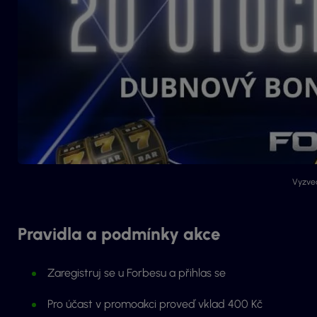
Vyzved
Pravidla a podmínky akce
Zaregistruj se u Forbesu a přihlas se
Pro účast v promoakci proveď vklad 400 Kč