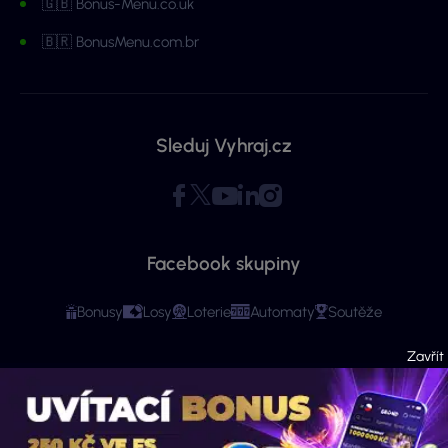
🇬🇧 Bonus-Menu.co.uk
🇧🇷 BonusMenu.com.br
Sleduj Vyhraj.cz
Facebook skupiny
Bonusy
Losy
Loterie
Automaty
Soutěže
Copyright © 2026 - Všechna práva vyhrazena. Vyhraj.cz | Ministerstvo financí
varuje: Účastí na hazardní hře může vzniknout závislost! Stránky mají čistě
informační charakter. Veškeré informace se týkají osob starších 18 let.