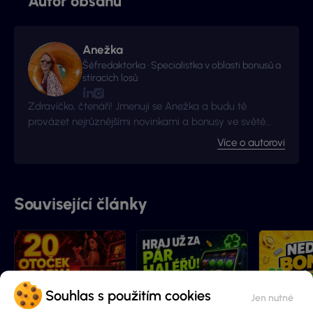
Autor obsahu
Anežka
Šéfredaktorka · Specialistka v oblasti bonusů a
stíracích losů
Zdravíčko, čtenáři! Jmenuji se Anežka a budu tě
provázet nejrůznějšími novinkami a bonusy ve světě
hazardu!
Více o autorovi
Související články
Souhlas s použitím cookies