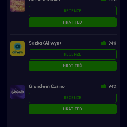
RECENZE
HRÁT TEĎ
Sazka (Allwyn)
94%
RECENZE
HRÁT TEĎ
Grandwin Casino
94%
RECENZE
HRÁT TEĎ