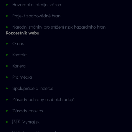
Hazardní a loterijní zákon
Projekt zodpovědné hraní
Národní stránky pro snížení rizik hazardního hraní
Rozcestník webu
O nás
Kontakt
Kariéra
Pro média
Spolupráce a inzerce
Zásady ochrany osobních údajů
Zásady cookies
🇸🇰 Vyhraj.sk