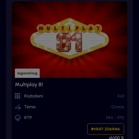
Multiplay 81
Rozložení
4x3
Téma
Ovoce
RTP
94% - 97%
HRÁT ZDARMA
100 %