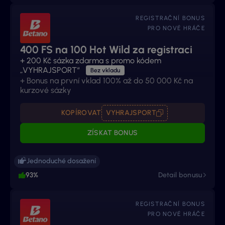
REGISTRAČNÍ BONUS
PRO NOVÉ HRÁČE
400 FS na 100 Hot Wild za registraci
+
200 Kč sázka zdarma s promo kódem
„VYHRAJSPORT“
Bez vkladu
+ Bonus na první vklad 100% až do 50 000 Kč na
kurzové sázky
KOPÍROVAT
VYHRAJSPORT
ZÍSKAT BONUS
Jednoduché dosažení
93%
Detail bonusu
REGISTRAČNÍ BONUS
PRO NOVÉ HRÁČE