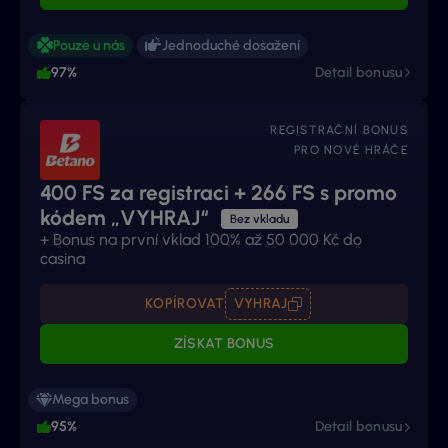
Pouze u nás
Jednoduché dosažení
97%
Detail bonusu
REGISTRAČNÍ BONUS
PRO NOVÉ HRÁČE
400 FS za registraci + 266 FS s promo
kódem „VYHRAJ“
Bez vkladu
+ Bonus na první vklad 100% až 50 000 Kč do
casina
KOPÍROVAT
VYHRAJ
ZÍSKAT BONUS
Mega bonus
95%
Detail bonusu