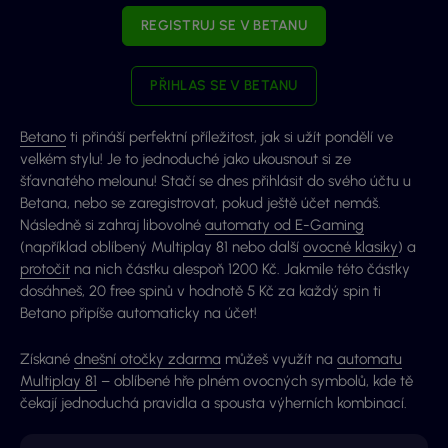
REGISTRUJ SE V BETANU
PŘIHLAS SE V BETANU
Betano
ti přináší perfektní příležitost, jak si užít pondělí ve
velkém stylu! Je to jednoduché jako ukousnout si ze
šťavnatého melounu! Stačí se dnes přihlásit do svého účtu u
Betana, nebo se zaregistrovat, pokud ještě účet nemáš.
Následně si zahraj libovolné
automaty od E-Gaming
(například oblíbený Multiplay 81 nebo další
ovocné klasiky
) a
protočit
na nich částku alespoň 1200 Kč. Jakmile této částky
dosáhneš, 20 free spinů v hodnotě 5 Kč za každý spin ti
Betano připíše automaticky na účet!
Získané
dnešní otočky zdarma
můžeš využít na
automatu
Multiplay 81
– oblíbené hře plném ovocných symbolů, kde tě
čekají jednoduchá pravidla a spousta výherních kombinací.