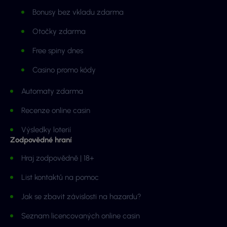
Bonusy bez vkladu zdarma
Otočky zdarma
Free spiny dnes
Casino promo kódy
Automaty zdarma
Recenze online casin
Výsledky loterií
Zodpovědné hraní
Hraj zodpovědně | 18+
List kontaktů na pomoc
Jak se zbavit závislosti na hazardu?
Seznam licencovaných online casin