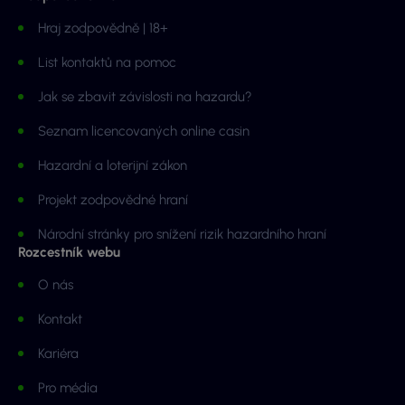
Hraj zodpovědně | 18+
List kontaktů na pomoc
Jak se zbavit závislosti na hazardu?
Seznam licencovaných online casin
Hazardní a loterijní zákon
Projekt zodpovědné hraní
Národní stránky pro snížení rizik hazardního hraní
Rozcestník webu
O nás
Kontakt
Kariéra
Pro média