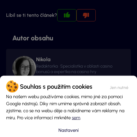
Líbil se ti tento článek?
Autor obsahu
Nikola
Redaktorka · Specialistka v oblasti casino
bonusů a expertka na casino hry
Zdravím všechny! Jsem Nikča a soustředím se na
Souhlas s použitím cookies
nejnovější bonusy, či události a také vás naučím vše o
Na našem webu používáme cookies, mimo jiné za pomoci
nejoblíbenějších casinových hrách.
Více o autorovi
Google nástrojů. Díky nim umíme správně zobrazit obsah,
zjistíme, co se na webu děje a nabídneme vám reklamy na
míru. Pro více informací mrkněte
sem
.
Související články
Nastavení