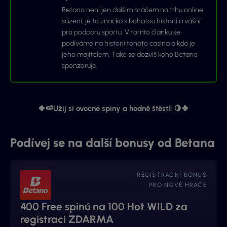
Betano není jen dalším hráčem na trhu online
sázení, je to značka s bohatou historií a vášní
pro podporu sportu. V tomto článku se
podíváme na historii tohoto casina a kdo je
jeho majitelem. Také se dozvíš koho Betano
sponzoruje.
🍀🍉Užij si ovocné spiny a hodně štěstí! 🍋🍀
Podívej se na další bonusy od Betana
REGISTRAČNÍ BONUS
PRO NOVÉ HRÁČE
400 Free spinů na 100 Hot WILD za
registraci ZDARMA