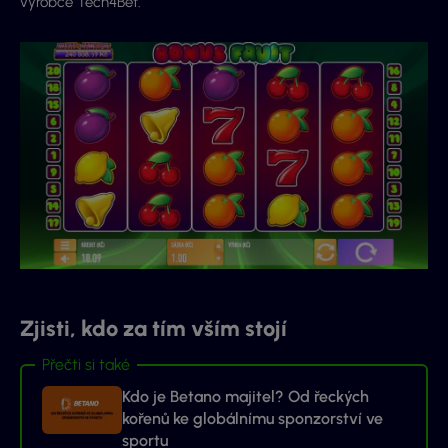
výrobce Tech4Bet.
Zjisti, kdo za tím vším stojí
Přečti si také
Kdo je Betano majitel? Od řeckých
kořenů ke globálnímu sponzorství ve
sportu