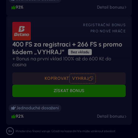
93%
Detail bonusu
REGISTRAČNÍ BONUS
PRO NOVÉ HRÁČE
400 FS za registraci + 266 FS s promo
kódem „VYHRAJ“
Bez vkladu
+ Bonus na první vklad 100% až do 600 Kč do
casina
KOPÍROVAT
VYHRAJ
ZÍSKAT BONUS
Jednoduché dosažení
92%
Detail bonusu
Ministerstvo financí varuje: Účastí na hazardní hře může vzniknout závislost.