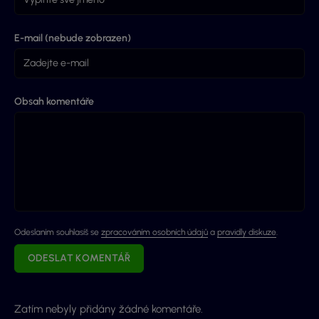
E-mail (nebude zobrazen)
Obsah komentáře
Odeslaním souhlasíš se
zpracováním osobních údajů
a
pravidly diskuze
.
ODESLAT KOMENTÁŘ
Zatím nebyly přidány žádné komentáře.