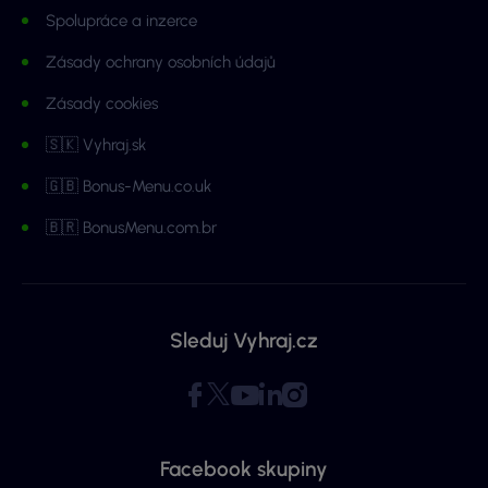
Spolupráce a inzerce
Zásady ochrany osobních údajů
Zásady cookies
🇸🇰 Vyhraj.sk
🇬🇧 Bonus-Menu.co.uk
🇧🇷 BonusMenu.com.br
Sleduj Vyhraj.cz
Facebook skupiny