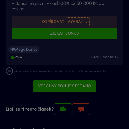
+ Bonus na první vklad 100% až 50 000 Kč do
casina
KOPÍROVAT
VYHRAJ
ZÍSKAT BONUS
Mega bonus
95%
Detail bonusu
Ministerstvo financí varuje: Účastí na hazardní hře může vzniknout závislost.
VŠECHNY BONUSY BETANO
Líbil se ti tento článek?