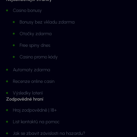
Casino bonusy
Bonusy bez vkladu zdarma
Otočky zdarma
Free spiny dnes
Casino promo kódy
Automaty zdarma
Recenze online casin
Výsledky loterií
Zodpovědné hraní
Hraj zodpovědně | 18+
List kontaktů na pomoc
Jak se zbavit závislosti na hazardu?