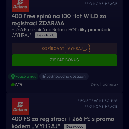
PRO NOVÉ HRÁČE
400 Free spinů na 100 Hot WILD za
registraci ZDARMA
+
266 Free spinů na Betano HOT díky promokódu
„VYHRAJ“
Bez vkladu
KOPÍROVAT
VYHRAJ
ZÍSKAT BONUS
Pouze u nás
Jednoduché dosažení
97%
Detail bonusu
REGISTRAČNÍ BONUS
PRO NOVÉ HRÁČE
400 FS za registraci + 266 FS s promo
kódem „VYHRAJ“
Bez vkladu