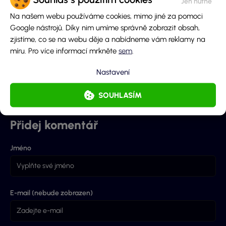
Free spiny a
Získej free spiny,
Zatoč s 
bonusy dnes
věrnostní body i
a získej 
Na našem webu používáme cookies, mimo jiné za pomoci
PÁTEK 7. 8. 2026
dárkový set v
free spi
Google nástrojů. Díky nim umíme správně zobrazit obsah,
(12192 FS)
Tipovačce k 1.
Herně u
zjistíme, co se na webu děje a nabídneme vám reklamy na
české fotbalové
míru. Pro více informací mrkněte
sem
.
lize!
Nastavení
Nikola
7.8.2026
Max
6.8.2026
Lenka
SOUHLASÍM
Přidej komentář
Jméno
E-mail (nebude zobrazen)