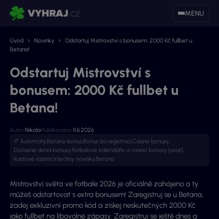
MENU
Úvod
Novinky
Odstartuj Mistrovství s bonusem: 2000 Kč fullbet u
Betana!
Odstartuj Mistrovství s
bonusem: 2000 Kč fullbet u
Betana!
Autor:
Nikola
Publikováno:
11.6.2026
Automaty
,
Betano bonus
,
Bonus za registraci
,
Casino bonusy
,
Dočasné denní bonusy
,
Fotbalové kalendáře a casino bonusy [year]
,
Kurzové sázení
,
Všechny novinky
,
Betano
Mistrovství světa ve fotbale 2026 je oficiálně zahájeno a ty
můžeš odstartovat s extra bonusem! Zaregistruj se u Betana,
zadej exkluzivní promo kód a získej neskutečných 2000 Kč
jako fullbet na libovolné zápasy. Zaregistruj se ještě dnes a