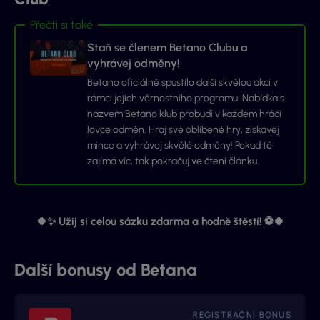
Přečti si také
Staň se členem Betano Clubu a
vyhrávej odměny!
Betano oficiálně spustilo další skvělou akci v
rámci jejich věrnostního programu. Nabídka s
názvem Betano klub probudí v každém hráči
lovce odměn. Hraj své oblíbené hry, získávej
mince a vyhrávej skvělé odměny! Pokud tě
zajímá víc, tak pokračuj ve čtení článku.
🍀✨ Užij si celou sázku zdarma a hodně štěstí! ⚽🍀
Další bonusy od Betana
REGISTRAČNÍ BONUS