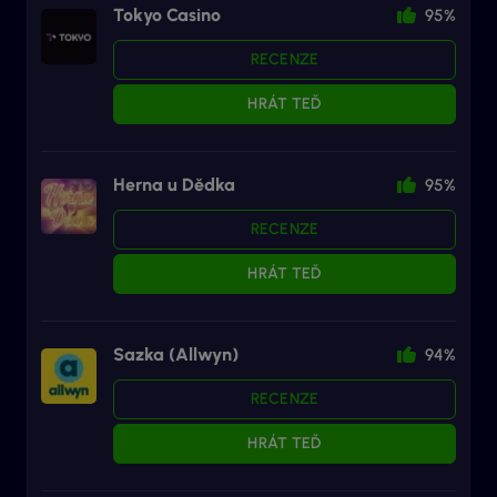
Tokyo Casino
95%
RECENZE
HRÁT TEĎ
Herna u Dědka
95%
RECENZE
HRÁT TEĎ
Sazka (Allwyn)
94%
RECENZE
HRÁT TEĎ