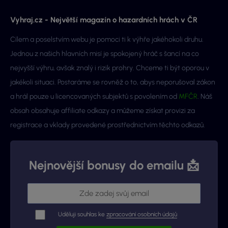
Vyhraj.cz - Největší magazín o hazardních hrách v ČR
Cílem a poselstvím webu je pomoci ti k výhře jakéhokoli druhu.
Jednou z našich hlavních misí je spokojený hráč s šancí na co
nejvyšší výhru, avšak znalý i rizik prohry. Chceme ti být oporou v
jakékoli situaci. Postaráme se rovněž o to, abys neporušoval zákon
a hrál pouze u licencovaných subjektů s povolením od
MFČR
. Náš
obsah obsahuje affiliate odkazy a můžeme získat provizi za
registrace a vklady provedené prostřednictvím těchto odkazů.
Nejnovější bonusy do emailu 📩
Uděluji souhlas ke
zpracování osobních údajů