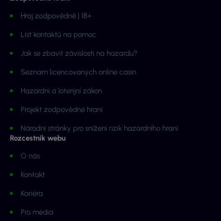
Hraj zodpovědně | 18+
List kontaktů na pomoc
Jak se zbavit závislosti na hazardu?
Seznam licencovaných online casin
Hazardní a loterijní zákon
Projekt zodpovědné hraní
Národní stránky pro snížení rizik hazardního hraní
Rozcestník webu
O nás
Kontakt
Kariéra
Pro média