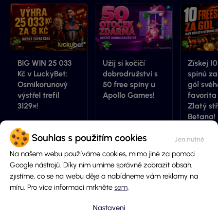
BIG WIN 25 033
Užij si kočičí
Získej 10
Kč v LuckyBet:
dobrodružství s
spinů z
Osmikorunový
50 free spiny u
gól svéh
výstřel trefil
Apollo Games!
favorita
3129×!
Zlatý st
Betana!
Anežka
7.8.2026
Nikola
7.8.2026
Max
Souhlas s použitím cookies
Na našem webu používáme cookies, mimo jiné za pomoci
Google nástrojů. Díky nim umíme správně zobrazit obsah,
zjistíme, co se na webu děje a nabídneme vám reklamy na
Přidej komentář
míru. Pro více informací mrkněte
sem
.
Jméno
Nastavení