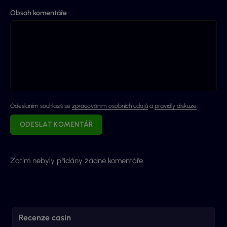
Obsah komentáře
Odeslaním souhlasíš se
zpracováním osobních údajů
a
pravidly diskuze
.
ODESLAT KOMENTÁŘ
Zatím nebyly přidány žádné komentáře.
Recenze casin