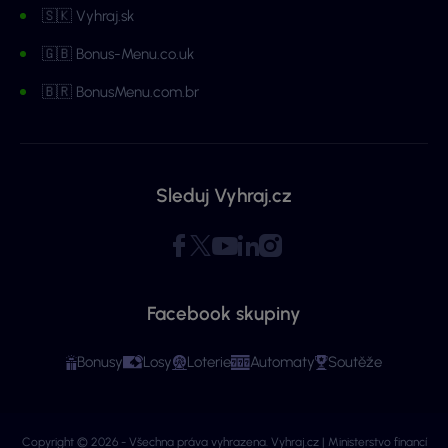
🇸🇰 Vyhraj.sk
🇬🇧 Bonus-Menu.co.uk
🇧🇷 BonusMenu.com.br
Sleduj Vyhraj.cz
Facebook skupiny
Bonusy
Losy
Loterie
Automaty
Soutěže
Copyright © 2026 - Všechna práva vyhrazena. Vyhraj.cz | Ministerstvo financí