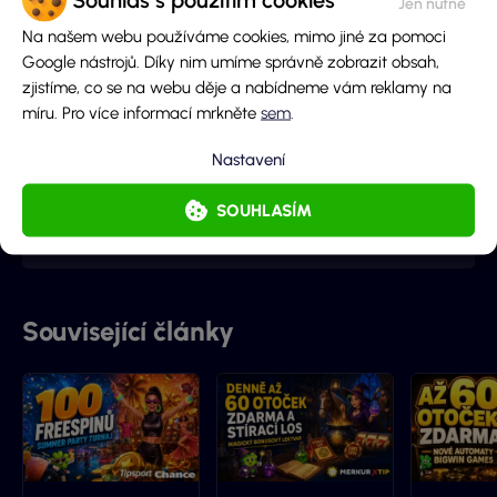
Autor obsahu
Na našem webu používáme cookies, mimo jiné za pomoci
Google nástrojů. Díky nim umíme správně zobrazit obsah,
Lenka
zjistíme, co se na webu děje a nabídneme vám reklamy na
Redaktorka · Zaměřená na casino bonusy a
míru. Pro více informací mrkněte
sem
.
akce
Nastavení
Ahoj, jmenuji se Lenka! Jsem ve světě online casin nová
a budeme spolu objevovat ty nejčerstvější novinky, akce
SOUHLASÍM
a bonusy.
Více o autorovi
Související články