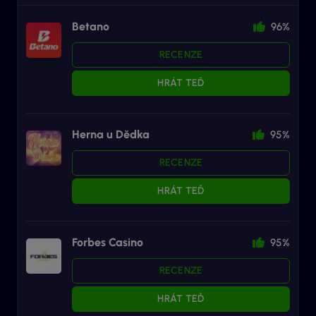
Betano
96%
RECENZE
HRÁT TEĎ
Herna u Dědka
95%
RECENZE
HRÁT TEĎ
Forbes Casino
95%
RECENZE
HRÁT TEĎ