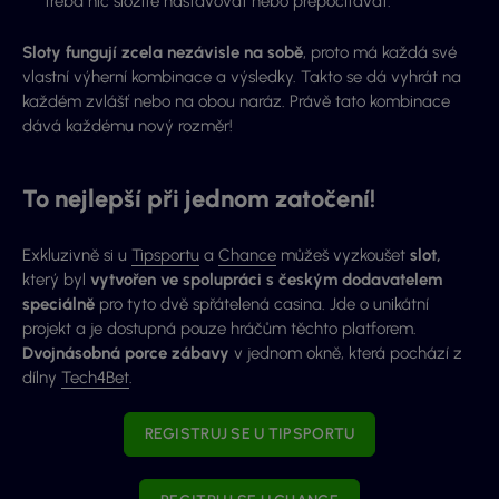
třeba nic složitě nastavovat nebo přepočítávat.
Sloty fungují zcela nezávisle na sobě
, proto má každá své
vlastní výherní kombinace a výsledky. Takto se dá vyhrát na
každém zvlášť nebo na obou naráz. Právě tato kombinace
dává každému nový rozměr!
To nejlepší při jednom zatočení!
Exkluzivně si u
Tipsportu
a
Chance
můžeš vyzkoušet
slot,
který byl
vytvořen
ve spolupráci s českým dodavatelem
speciálně
pro tyto dvě spřátelená casina. Jde o unikátní
projekt a je dostupná pouze hráčům těchto platforem.
Dvojnásobná porce zábavy
v jednom okně, která pochází z
dílny
Tech4Bet
.
REGISTRUJ SE U TIPSPORTU