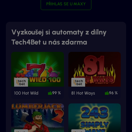
PŘIHLAS SE U MAXY
Vyzkoušej si automaty z dílny
Tech4Bet u nás zdarma
100 Hot Wild
99 %
81 Hot Ways
96 %