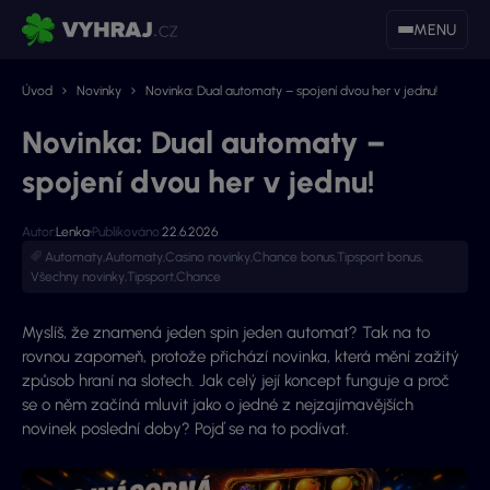
MENU
Úvod
Novinky
Novinka: Dual automaty – spojení dvou her v jednu!
Novinka: Dual automaty –
spojení dvou her v jednu!
Autor:
Lenka
Publikováno:
22.6.2026
Automaty
,
Automaty
,
Casino novinky
,
Chance bonus
,
Tipsport bonus
,
Všechny novinky
,
Tipsport
,
Chance
Myslíš, že znamená jeden spin jeden automat? Tak na to
rovnou zapomeň, protože přichází novinka, která mění zažitý
způsob hraní na slotech. Jak celý její koncept funguje a proč
se o něm začíná mluvit jako o jedné z nejzajímavějších
novinek poslední doby? Pojď se na to podívat.