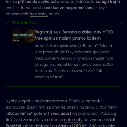
tak se
přihlas do svého účtu
nebo se jednoduše
zaregistruj
a
využij k tomu našeho
exkluzivního promo kódu
, který ti
přinese další
free spiny
navíc.
Přečti si také
Registruj se u Betana a získej navíc 100
free spinů s naším promo kódem
Nejsi ještě zaregistrovaný u Betana? Tak teď
je ta pravá chvíle! Díky vzájemné spolupráci
mezi casinem Betano a Vyhraj.cz můžeš nyní
při registraci získat bonus navíc v podobě 100
free spinů. Chceš se dozvědět víc? Tak
neváhej a čti dál.
Nyní ale zpět k otočkám zdarma. Získáš je opravdu
jednoduše. Začni tím, že otevřeš dnešní nabídku a tlačítkem
„Zúčastnit se“ potvrdíš svou účast
na promo akci. Pokračuj
tím, že si zahraješ své oblíbené
automaty
od výrobce Adell.
Protáčej
, až se dostaneš na
částku 1250 Kč
. Zdá se to jako