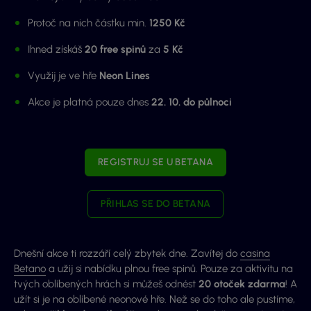
Protoč na nich částku min.
1250 Kč
Ihned získáš
20 free spinů
za
5 Kč
Využij je ve hře
Neon Lines
Akce je platná pouze dnes
22. 10. do půlnoci
REGISTRUJ SE U BETANA
PŘIHLAS SE DO BETANA
Dnešní akce ti rozzáří celý zbytek dne. Zavítej do
casina
Betano
a užij si nabídku plnou free spinů. Pouze za aktivitu na
tvých oblíbených hrách si můžeš odnést
20 otoček zdarma
! A
užít si je na oblíbené neonové hře. Než se do toho ale pustíme,