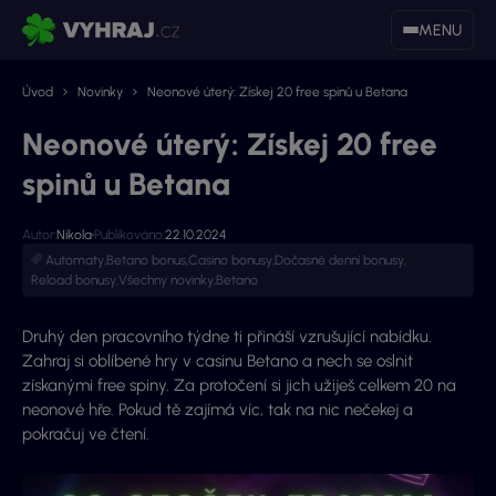
MENU
Úvod
Novinky
Neonové úterý: Získej 20 free spinů u Betana
Neonové úterý: Získej 20 free
spinů u Betana
Autor:
Nikola
Publikováno:
22.10.2024
Automaty
,
Betano bonus
,
Casino bonusy
,
Dočasné denní bonusy
,
Reload bonusy
,
Všechny novinky
,
Betano
Druhý den pracovního týdne ti přináší vzrušující nabídku.
Zahraj si oblíbené hry v casinu Betano a nech se oslnit
získanými free spiny. Za protočení si jich užiješ celkem 20 na
neonové hře. Pokud tě zajímá víc, tak na nic nečekej a
pokračuj ve čtení.