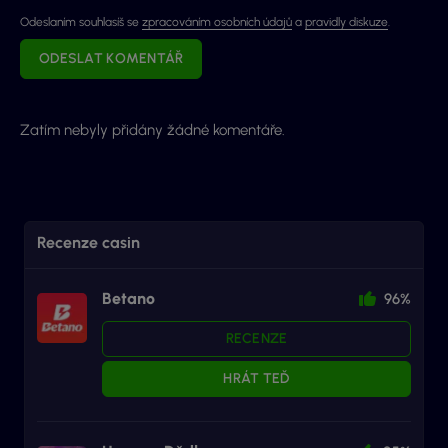
Odeslaním souhlasíš se
zpracováním osobních údajů
a
pravidly diskuze
.
ODESLAT KOMENTÁŘ
Zatím nebyly přidány žádné komentáře.
Recenze casin
Betano
96%
RECENZE
HRÁT TEĎ