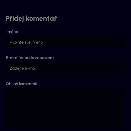
Přidej komentář
Jméno
E-mail (nebude zobrazen)
Obsah komentáře