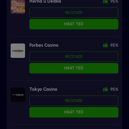
Herna u Dědka
95%
RECENZE
HRÁT TEĎ
Forbes Casino
95%
RECENZE
HRÁT TEĎ
Tokyo Casino
95%
RECENZE
HRÁT TEĎ