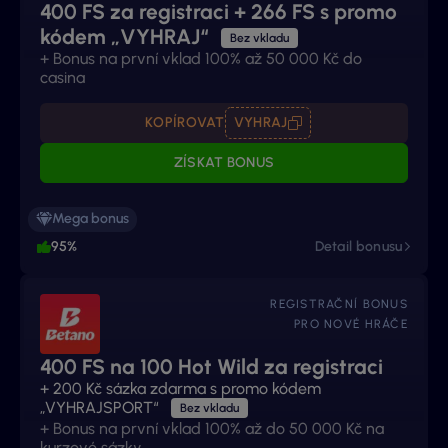
400 FS za registraci + 266 FS s promo
kódem „VYHRAJ“
Bez vkladu
+ Bonus na první vklad 100% až 50 000 Kč do
casina
KOPÍROVAT
VYHRAJ
ZÍSKAT BONUS
Mega bonus
95%
Detail bonusu
REGISTRAČNÍ BONUS
PRO NOVÉ HRÁČE
400 FS na 100 Hot Wild za registraci
+
200 Kč sázka zdarma s promo kódem
„VYHRAJSPORT“
Bez vkladu
+ Bonus na první vklad 100% až do 50 000 Kč na
kurzové sázky