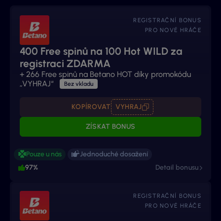
REGISTRAČNÍ BONUS
PRO NOVÉ HRÁČE
400 Free spinů na 100 Hot WILD za
registraci ZDARMA
+
266 Free spinů na Betano HOT díky promokódu
„VYHRAJ“
Bez vkladu
KOPÍROVAT
VYHRAJ
ZÍSKAT BONUS
Pouze u nás
Jednoduché dosažení
97%
Detail bonusu
REGISTRAČNÍ BONUS
PRO NOVÉ HRÁČE