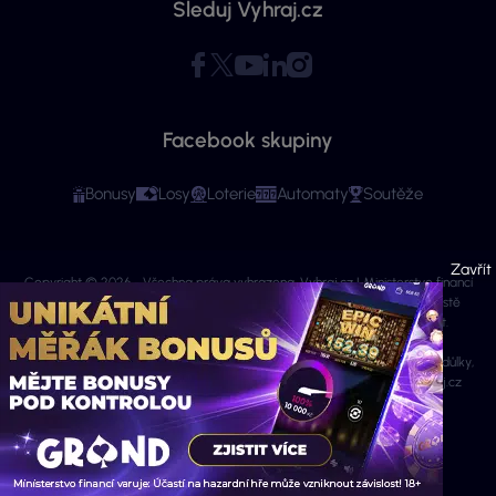
Sleduj Vyhraj.cz
Facebook skupiny
Bonusy
Losy
Loterie
Automaty
Soutěže
Copyright © 2026 - Všechna práva vyhrazena. Vyhraj.cz | Ministerstvo financí
varuje: Účastí na hazardní hře může vzniknout závislost! Stránky mají čistě
informační charakter. Veškeré informace se týkají osob starších 18 let.
Provozovatelem webu je ExeMedia s.r.o. se sídlem Kurzova 2222/16, Stodůlky,
155 00 Praha 5 (IČO: 13992228, DIČ: CZ13992228) · Kontakt:
info@vyhraj.cz