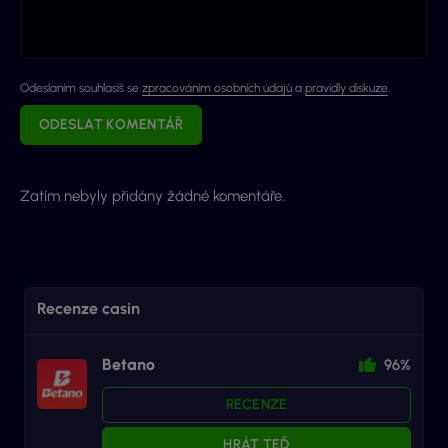
Odeslaním souhlasíš se
zpracováním osobních údajů
a
pravidly diskuze
.
ODESLAT KOMENTÁŘ
Zatím nebyly přidány žádné komentáře.
Recenze casin
Betano
96%
RECENZE
HRÁT TEĎ