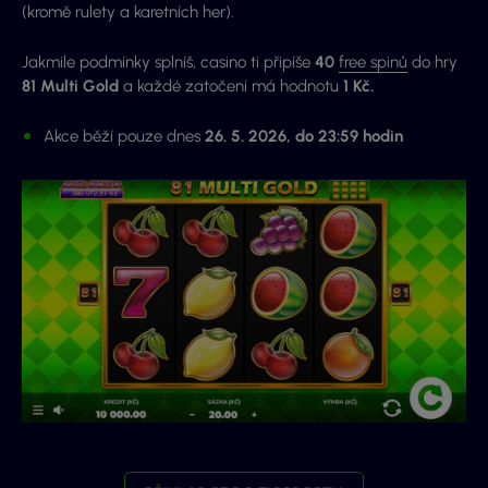
(kromě rulety a karetních her).
Jakmile podmínky splníš, casino ti připíše
40
free spinů
do hry
81 Multi Gold
a každé zatočení má hodnotu
1 Kč.
Akce běží pouze dnes
26. 5. 2026, do 23:59 hodin