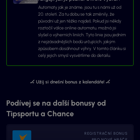
Automaty jak je známe, jsou tu s námi už od
20. století. Za tu dobu se tak změnily, že
původní už jen těžko najdeš. Pokud jsi někdy
roztočil válce online automatu, možná jsi
slyšel o výherních liniích. Tyto linie jsou jedním
z nejzásadnějších bodů určujících, jakým
způsobem dosáhnout výhry. V tomto článku si
celý jejich smysl vysvětlíme do detailu.
🏒 Užij si dnešní bonus z kalendáře! 🏒
Podívej se na další bonusy od
Tipsportu a Chance
REGISTRAČNÍ BONUS
PRO NOVÉ HRÁČE