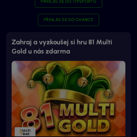
PŘIHLAS SE DO TIPSPORTU
PŘIHLAS SE DO CHANCE
Zahraj a vyzkoušej si hru 81 Multi
Gold u nás zdarma