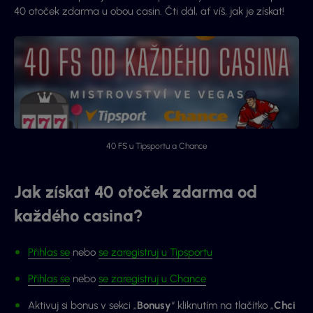
40 otoček zdarma u obou casin. Čti dál, ať víš, jak je získat!
40 FS u Tipsportu a Chance
Jak získat 40 otoček zdarma od
každého casina?
Přihlas se
nebo
se zaregistruj u Tipsportu
Přihlas se
nebo
se zaregistruj u Chance
Aktivuj si bonus v sekci „
Bonusy
“ kliknutím na tlačítko „
Chci