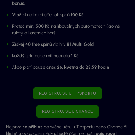
bonus
„
Vlož si
na herní účet alespoň
100 Kč
Protoč min. 500 Kč
na
libovolných automatech
(kromě
rulety a karetních her)
Získej 40 free spinů
do hry
81 Multi Gold
Každý spin bude mít hodnotu
1 Kč
Akce platí pouze dnes
26. května do 23:59 hodin
REGISTRUJ SE U TIPSPORTU
REGISTRUJ SE U CHANCE
Nejprve
se přihlas
do svého účtu u
Tipsportu
nebo
Chance
či
klidně u obou casin. Pokud ještě účet nemáš,
registrace
ti