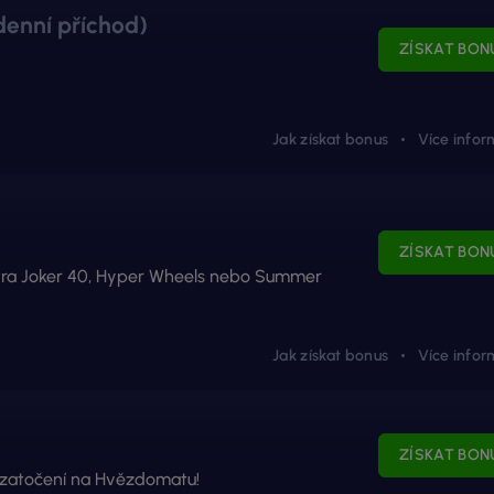
denní příchod)
ZÍSKAT BON
Jak získat bonus
ZÍSKAT BON
 Extra Joker 40, Hyper Wheels nebo Summer
Jak získat bonus
ZÍSKAT BON
1 zatočení na Hvězdomatu!