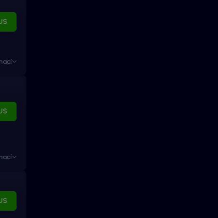
US
US
US