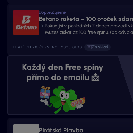
Doporučujeme
Betano raketa – 100 otoček zda
Pokud jsi v posledních 7 dnech provedl vk
Můžeš získat až 100 free spinů. (do odvolá
Za vklad
PLATÍ OD 28. ČERVENCE 2025 01:00
Každý den Free spiny
přímo do emailu 📩
Pirátská Plavba