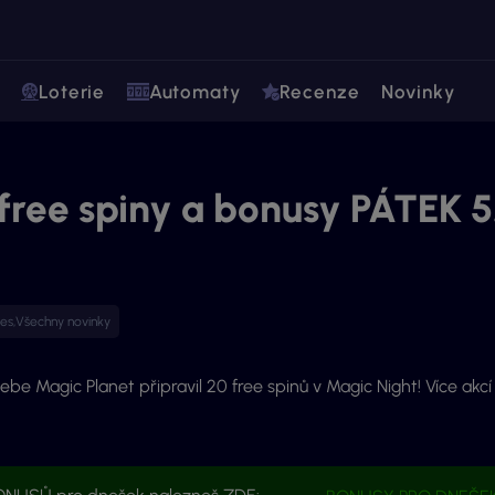
Loterie
Automaty
Recenze
Novinky
free spiny a bonusy PÁTEK 5.
nes
,
Všechny novinky
ebe Magic Planet připravil 20 free spinů v Magic Night! Více akc