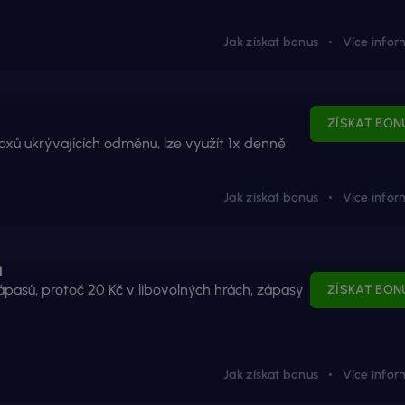
Jak získat bonus
ZÍSKAT BON
 Boxů ukrývajících odměnu, lze využít 1x denně
Jak získat bonus
a
zápasů, protoč 20 Kč v libovolných hrách, zápasy
ZÍSKAT BON
Jak získat bonus