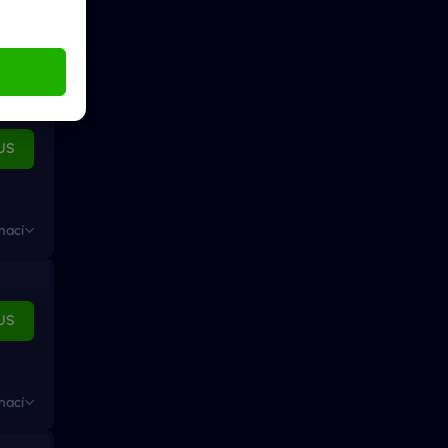
US
US