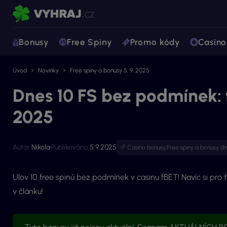
Bonusy
Free Spiny
Promo kódy
Casino
Úvod
Novinky
Free spiny a bonusy 5. 9. 2025
Dnes 10 FS bez podmínek: 
2025
Autor:
Nikola
Publikováno:
5.9.2025
Casino bonusy
,
Free spiny a bonusy d
Ulov 10 free spinů bez podmínek v casinu fBET! Navíc si pro t
v článku!