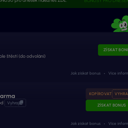
BONUSŮ pro dnešek nalezneš ZDE:
BONUSY PRO DNEŠE
ZÍSKAT BON
ole štěstí (do odvolání)
Jak získat bonus
KOPÍROVAT
VYHRA
zdarma
kód
Vyhraj
ZÍSKAT BONUS
Jak získat bonus