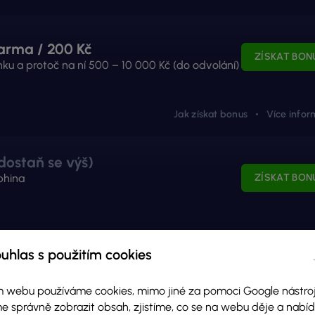
darma / 200 Kč
ZÍSKAT BON
inku a protoč na ní 500 – 10 000 Kč (do odvolání)
Jak získat bonus
dostaň se výš)
ZÍSKAT BON
phina
Jak získat bonus
uhlas s použitím cookies
(dostaň se výš)
 webu používáme cookies, mimo jiné za pomoci Google nástroj
ZÍSKAT BON
e správně zobrazit obsah, zjistíme, co se na webu děje a nab