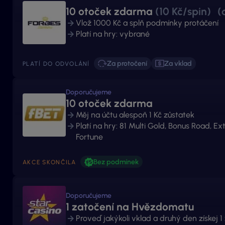
10 otoček zdarma
(10 Kč/spin)
(
Vlož 1000 Kč a splň podmínky protáčení
Platí na hry: vybrané
Za protočení
Za vklad
PLATÍ DO ODVOLÁNÍ
Doporučujeme
10 otoček zdarma
Měj na účtu alespoň 1 Kč zůstatek
Platí na hry: 81 Multi Gold, Bonus Road,
Fortune
Bez podmínek
AKCE SKONČILA
Doporučujeme
1 zatočení na Hvězdomatu
Proveď jakýkoli vklad a druhý den získej 