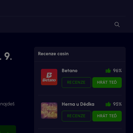
 9.
Recenze casin
Betano
96%
RECENZE
HRÁT TEĎ
í najdeš
Herna u Dědka
95%
RECENZE
HRÁT TEĎ