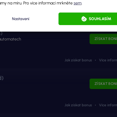
amy na míru. Pro více informací mrkněte
sem
.
Jak získat bonus
Nastavení
SOUHLASÍM
š)
ZÍSKAT BON
 automatech
Jak získat bonus
d)
ZÍSKAT BON
Jak získat bonus