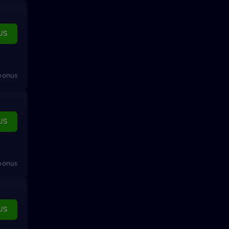
US
 bonus
US
 bonus
US