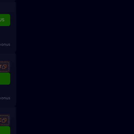
US
 bonus
T
 bonus
C