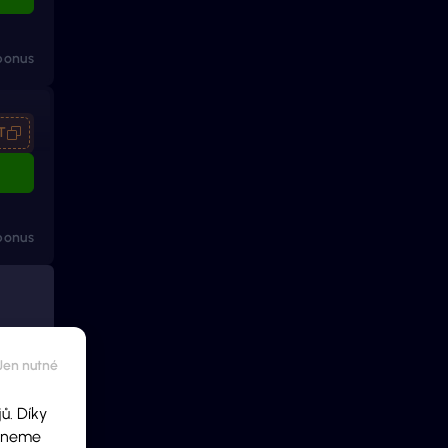
 bonus
T
 bonus
ů. Díky
ídneme