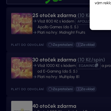
vám rekl
25 otoček zdarma
(10 Kč/spin)
Vlož 800 Kč s kódem
a proto
APOLLO
Apollo Games (do 5. 5.)
Platí na hry: Midnight Fruits
Za protočení
Za vklad
PLATÍ DO ODVOLÁNÍ
30 otoček zdarma
(10 Kč/spin)
Vlož 1000 Kč s kódem
a pro
EGAMING
od E-Gaming (do 5. 5.)
Platí na hry: Multiplay 81
Za protočení
Za vklad
PLATÍ DO ODVOLÁNÍ
40 otoček zdarma