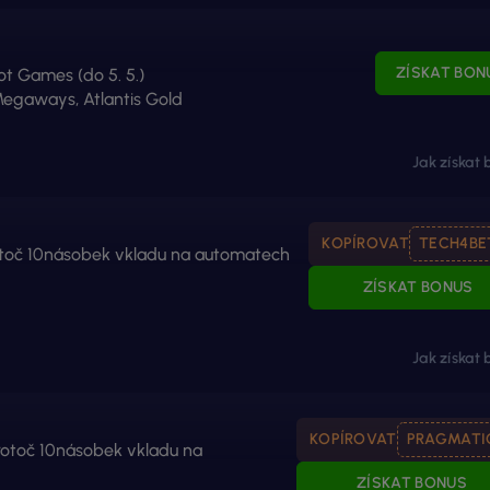
ZÍSKAT BON
t Games (do 5. 5.)
 Megaways, Atlantis Gold
Jak získat
KOPÍROVAT
TECH4BE
toč 10násobek vkladu na automatech
ZÍSKAT BONUS
Jak získat
KOPÍROVAT
PRAGMATI
otoč 10násobek vkladu na
ZÍSKAT BONUS