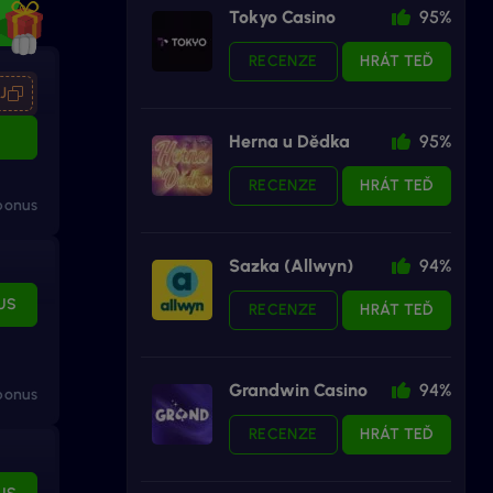
Tokyo Casino
95%
RECENZE
HRÁT TEĎ
J
Herna u Dědka
95%
RECENZE
HRÁT TEĎ
 bonus
Sazka (Allwyn)
94%
US
RECENZE
HRÁT TEĎ
Grandwin Casino
94%
 bonus
RECENZE
HRÁT TEĎ