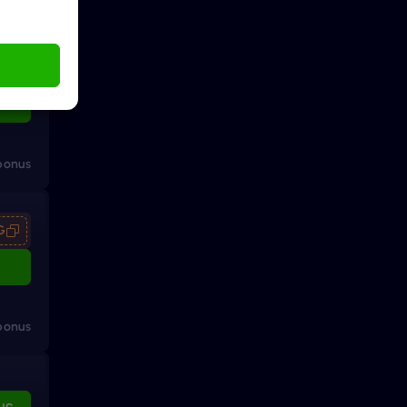
O
 bonus
G
 bonus