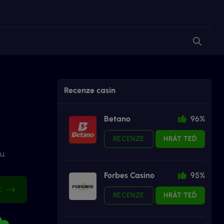
Recenze casin
Betano
96%
RECENZE
HRÁT TEĎ
u.
Forbes Casino
95%
K
RECENZE
HRÁT TEĎ