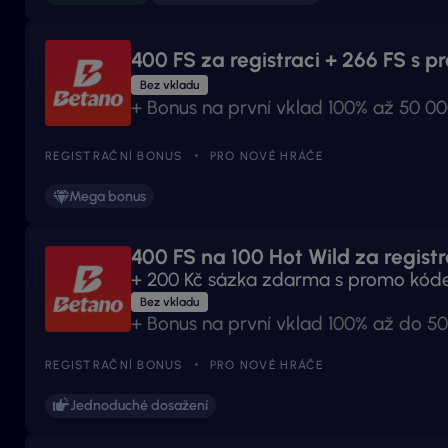
400 FS za registraci + 266 FS s
Bez vkladu
+ Bonus na první vklad 100% až 50 00
REGISTRAČNÍ BONUS
PRO NOVÉ HRÁČE
Mega bonus
400 FS na 100 Hot Wild za registr
+
200 Kč sázka zdarma s promo kó
Bez vkladu
+ Bonus na první vklad 100% až do 5
REGISTRAČNÍ BONUS
PRO NOVÉ HRÁČE
Jednoduché dosažení