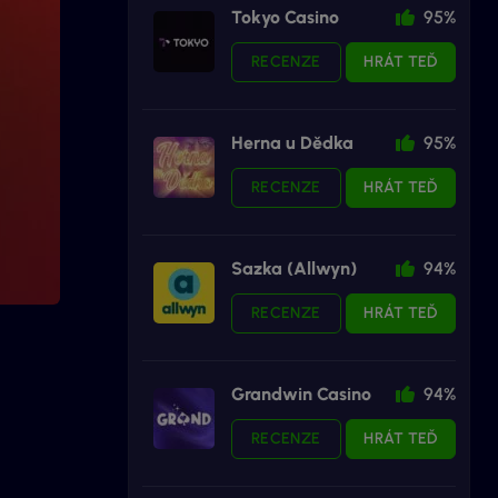
Tokyo Casino
95%
RECENZE
HRÁT TEĎ
Herna u Dědka
95%
RECENZE
HRÁT TEĎ
Sazka (Allwyn)
94%
RECENZE
HRÁT TEĎ
Grandwin Casino
94%
RECENZE
HRÁT TEĎ