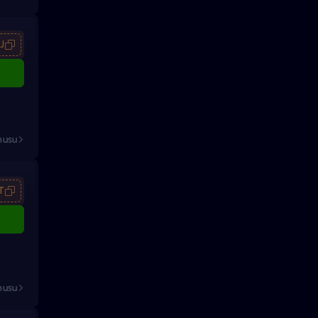
J
nusu
T
nusu