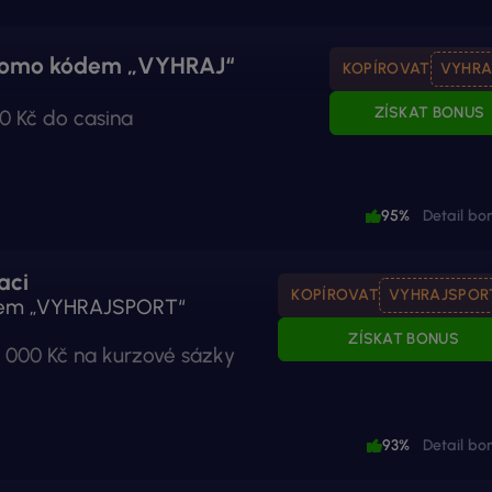
 promo kódem „VYHRAJ“
KOPÍROVAT
VYHRA
ZÍSKAT BONUS
0 Kč do casina
95%
Detail bo
aci
KOPÍROVAT
VYHRAJSPOR
dem „VYHRAJSPORT“
ZÍSKAT BONUS
0 000 Kč na kurzové sázky
93%
Detail bo