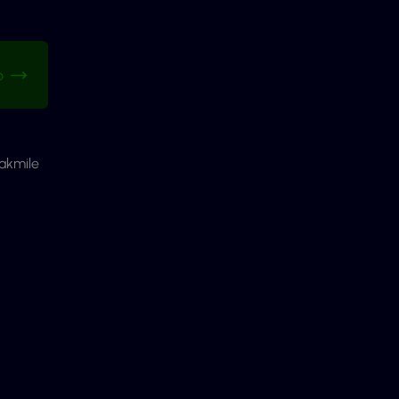
o
Jakmile