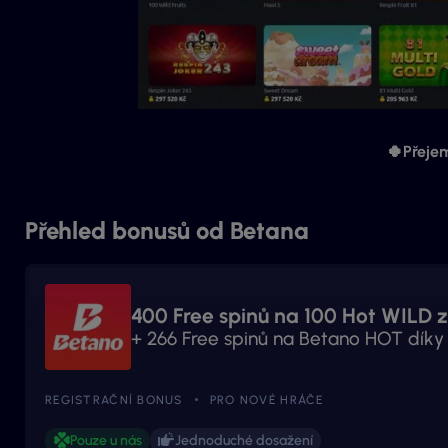
🍀Přejem
Přehled bonusů od Betana
400 Free spinů na 100 Hot WILD 
+
266 Free spinů na Betano HOT dík
REGISTRAČNÍ BONUS
PRO NOVÉ HRÁČE
Pouze u nás
Jednoduché dosažení