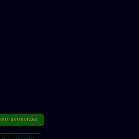
TRUJ SE U BETANA