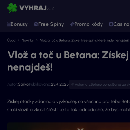
Bonusy
Free Spiny
Promo kódy
Casino
Úvod
Novinky
Vlož a toč u Betana: Získej free spiny, které jinde nenajdeš!
Vlož a toč u Betana: Získej
nenajdeš!
Autor:
Šárka
Publikováno:
23.4.2025
Automaty
,
Betano bonus
,
Bonus za v
Získej otočky zdarma a vyzkoušej, co všechno pro tebe Bet
stačí vložit a zkusit štěstí. Je to tak jednoduché, že bys mohl