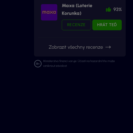
Maxa (Loterie
93%
Korunka)
RECENZE
HRÁT TEĎ
Zobrazit všechny recenze
Ministerstvo financí varuje: Účastí na hazardní hře může
vzniknout závislost.