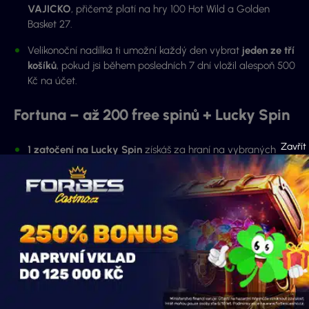
VAJICKO
, přičemž platí na hry 100 Hot Wild a Golden
Basket 27.
Velikonoční nadílka ti umožní každý den vybrat
jeden ze tří
košíků
, pokud jsi během posledních 7 dní vložil alespoň 500
Kč na účet.
Fortuna – až 200 free spinů + Lucky Spin
1 zatočení na Lucky Spin
získáš za hraní na vybraných
automatech, kde sbíráš body a díky nim se postupně
dostáváš na vyšší úrovně s lepšími odměnami.
Až 200 free spinů
ve Festivalu novinek získáš tak, že se
každý den přihlásíš, zahraješ si novou hru a protočíš částku
v rozmezí 500 až 10 000 Kč.
Vyhraj.cz – soutěž o 5000 Kč ve free
spinech