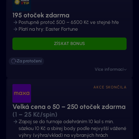
195 otoček zdarma
Postupně protoč 500 – 6500 Kč ve stejné hře
Platí na hry: Easter Fortune
ZÍSKAT BONUS
Za protočení
AKCE SKONČILA
Velká cena o 50 – 250 otoček zdarma
(1 – 25 Kč/spin)
Zapoj se do turnaje odehráním 10 kol s min.
sázkou 10 Kč a sbírej body podle nejvyšší vážené
výhry (výhra/vklad) na vybraných hrách