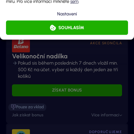
míru. Pro více informací mrkněte
sem
.
Pouze za vklad
Nastavení
SOUHLASÍM
DOPORUČUJEME
AKCE SKONČILA
Velikonoční nadílka
Pokud sis během posledních 7 dnech vložil min.
500 Kč na účet, vyber si každý den jeden ze tří
košíků
ZÍSKAT BONUS
Pouze za vklad
Jak získat bonus
DOPORUČUJEME