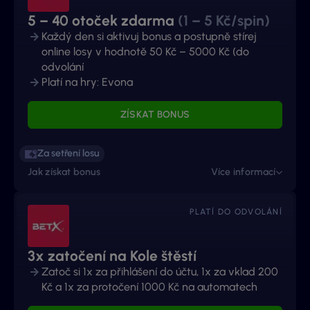
5 – 40 otoček zdarma
(1 – 5 Kč/spin)
Každý den si aktivuj bonus a postupně stírej
online losy v hodnotě 50 Kč – 5000 Kč (do
odvolání
Platí na hry: Evona
ZÍSKAT BONUS
Za setření losu
Jak získat bonus
PLATÍ DO ODVOLÁNÍ
3x zatočení na Kole štěstí
Zatoč si 1x za přihlášení do účtu, 1x za vklad 200
Kč a 1x za protočení 1000 Kč na automatech