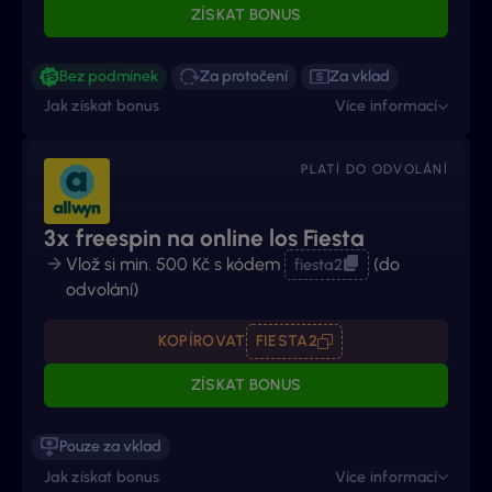
ZÍSKAT BONUS
Bez podmínek
Za protočení
Za vklad
Jak získat bonus
PLATÍ DO ODVOLÁNÍ
3x freespin na online los Fiesta
Vlož si min. 500 Kč s kódem
(do
fiesta2
odvolání)
KOPÍROVAT
FIESTA2
ZÍSKAT BONUS
Pouze za vklad
Jak získat bonus