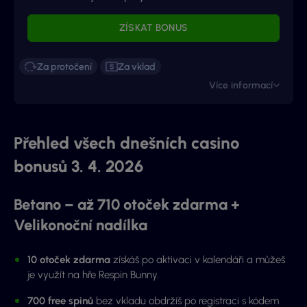
ZÍSKAT BONUS
Za protočení
Za vklad
Přehled všech dnešních casino
bonusů 3. 4. 2026
Betano – až 710 otoček zdarma +
Velikonoční nadílka
10 otoček zdarma
získáš po aktivaci v kalendáři a můžeš
je využít na hře Respin Bunny.
700 free spinů
bez vkladu obdržíš po registraci s kódem