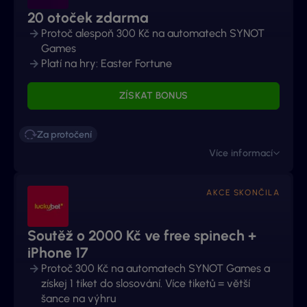
20 otoček zdarma
Protoč alespoň 300 Kč na automatech SYNOT
Games
Platí na hry: Easter Fortune
ZÍSKAT BONUS
Za protočení
AKCE SKONČILA
Soutěž o 2000 Kč ve free spinech +
iPhone 17
Protoč 300 Kč na automatech SYNOT Games a
získej 1 tiket do slosování. Více tiketů = větší
šance na výhru