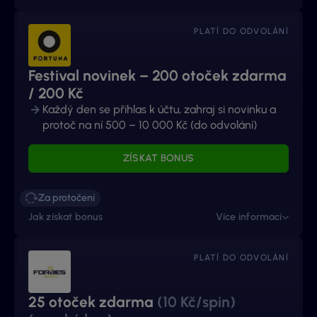
PLATÍ DO ODVOLÁNÍ
Festival novinek – 200 otoček zdarma
/ 200 Kč
Každý den se přihlas k účtu, zahraj si novinku a
protoč na ní 500 – 10 000 Kč (do odvolání)
ZÍSKAT BONUS
Za protočení
Jak získat bonus
PLATÍ DO ODVOLÁNÍ
25 otoček zdarma
(10 Kč/spin)