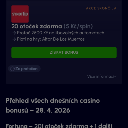
AKCE SKONČILA
20 otoček zdarma
(5 Kč/spin)
Protoč 2500 Kč na libovolných automatech
Platí na hry: Altar De Los Muertos
ZÍSKAT BONUS
Za protočení
Přehled všech dnešních casino
bonusů – 28. 4. 2026
Fortuna –
201 otoček zdarma
+ 1 další