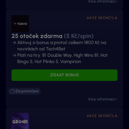
AKCE SKONČILA
25 otoček zdarma
(5 Kč/spin)
Aktivuj si bonus a protoč celkem 1800 Kč na
novinkách od Tech4Bet
Platí na hry: 81 Double Way, High Wins 81, Hot
Bingo 5, Hot Plinko 5, Vampirion
ZÍSKAT BONUS
Za protočení
AKCE SKONČILA