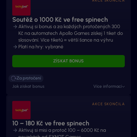
AKCE SKONČILA
Soutěž o 1000 Kč ve free spinech
Aktivuj si bonus a za každých protočených 300
Kč na automatech Apollo Games získej 1 tiket do
slosování. Více tiketů = větší šance na výhru
Platí na hry: vybrané
ZÍSKAT BONUS
Za protočení
Jak získat bonus
AKCE SKONČILA
10 – 180 Kč ve free spinech
Aktivuj si misi a protoč 100 – 6000 Kč na
novinkách od SYNOT Games