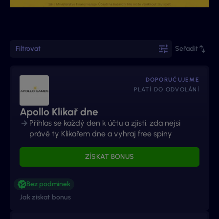
Filtrovat
Seřadit
DOPORUČUJEME
PLATÍ DO ODVOLÁNÍ
Apollo Klikař dne
Přihlas se každý den k účtu a zjisti, zda nejsi
právě ty Klikařem dne a vyhraj free spiny
ZÍSKAT BONUS
Bez podmínek
Jak získat bonus