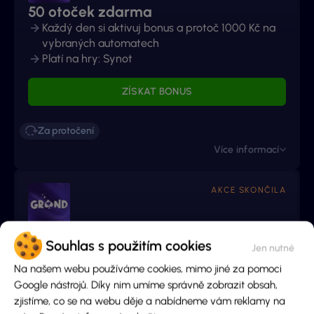
50 otoček zdarma
Každý den si aktivuj bonus a protoč 1000 Kč na
vybraných automatech
Platí na hry: Synot
ZÍSKAT BONUS
Za protočení
AKCE SKONČILA
100 otoček zdarma
Souhlas s použitím cookies
Každý den si aktivuj bonus, vlož min. 1000 Kč a
protoč 2000 Kč na libovolných automatech
Na našem webu používáme cookies, mimo jiné za pomoci
Platí na hry: vybrané
Google nástrojů. Díky nim umíme správně zobrazit obsah,
zjistíme, co se na webu děje a nabídneme vám reklamy na
ZÍSKAT BONUS