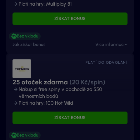
Platí na hry: Multiplay 81
ZÍSKAT BONUS
Bez vkladu
Jak získat bonus
PLATÍ DO ODVOLÁNÍ
25 otoček zdarma
(20 Kč/spin)
Nakup si free spiny v obchodě za 550
věrnostních bodů
Platí na hry: 100 Hot Wild
ZÍSKAT BONUS
Bez vkladu