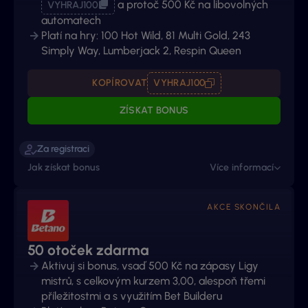
a protoč 500 Kč na libovolných
VYHRAJ100
automatech
Platí na hry: 100 Hot Wild, 81 Multi Gold, 243
Simply Way, Lumberjack 2, Respin Queen
KOPÍROVAT
VYHRAJ100
ZÍSKAT BONUS
Za registraci
Jak získat bonus
AKCE SKONČILA
50 otoček zdarma
Aktivuj si bonus, vsaď 500 Kč na zápasy Ligy
mistrů, s celkovým kurzem 3,00, alespoň třemi
příležitostmi a s využitím Bet Builderu