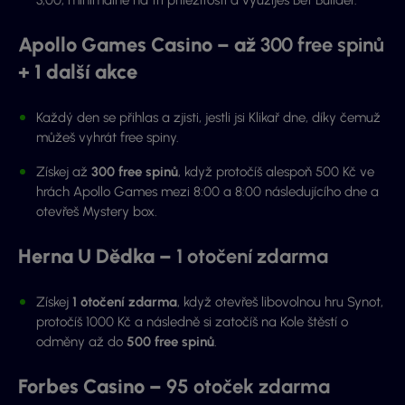
Apollo Games Casino – až
300 free spinů
+ 1 další akce
Každý den se přihlas a zjisti, jestli jsi Klikař dne, díky čemuž
můžeš vyhrát free spiny.
Získej až
300 free spinů
, když protočíš alespoň 500 Kč ve
hrách Apollo Games mezi 8:00 a 8:00 následujícího dne a
otevřeš Mystery box.
Herna U Dědka –
1 otočení zdarma
Získej
1 otočení zdarma
, když otevřeš libovolnou hru Synot,
protočíš 1000 Kč a následně si zatočíš na Kole štěstí o
odměny až do
500 free spinů
.
Forbes Casino –
95 otoček zdarma