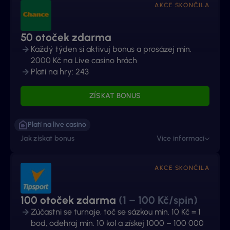
AKCE SKONČILA
50 otoček zdarma
Každý týden si aktivuj bonus a prosázej min.
2000 Kč na Live casino hrách
Platí na hry: 243
ZÍSKAT BONUS
Platí na live casino
Jak získat bonus
AKCE SKONČILA
100 otoček zdarma
(1 – 100 Kč/spin)
Zúčastni se turnaje, toč se sázkou min. 10 Kč = 1
bod, odehraj min. 10 kol a získej 1000 – 100 000