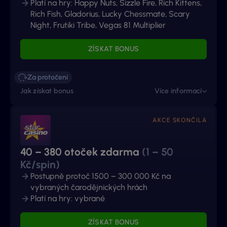
Platí na hry: Happy Nuts, Sizzle Fire, Rich Kittens,
Rich Fish, Gladorius, Lucky Chessmate, Scary
Night, Frutiki Tribe, Vegas 81 Multiplier
ZÍSKAT BONUS
Za protočení
Jak získat bonus
AKCE SKONČILA
40 – 380 otoček zdarma
(1 – 50
Kč/spin)
Postupně protoč 1500 – 300 000 Kč na
vybraných čarodějnických hrách
Platí na hry: vybrané
ZÍSKAT BONUS