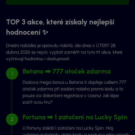
TOP 3 akce, které získaly nejlepší
hodnocení ✨
Dnešní nabídka je opravdu nabitá, ale dnes v ÚTERÝ 28.
dubna 2026 se nejvíc vyplatí zaměřit na tyto tři akce, které
vyčnívají hodnotou i dostupností.
Betano ➡️ 777 otoček zdarma
Doslova mega bonus u Betana ti dopřeje celkem 777
otoček zdarma při zadání našeho promo kódu a to
pouze za dokončení registrace v casinu! Jak lépe
začít svou hru?
Fortuna ➡️ 1 zatočení na Lucky Spin
U Fortuny získáš 1 zatočení na Lucky Spin. Hraj
vybrané automaty, sbírej body a postupuj přes úrovně