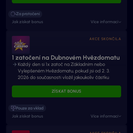
Za protočení
Jak získat bonus
AKCE SKONČILA
1 zatočení na Dubnovém Hvězdomatu
Každý den si 1x zatoč na Základním nebo
Vylepšeném Hvězdomatu, pokud jsi od 2. 3.
2026 do současnosti vložil jakoukoliv částku
ZÍSKAT BONUS
Pouze za vklad
Jak získat bonus