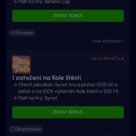
Platí na hry: Betano Cup
ZÍSKAT BONUS
Za sázku
AKCE SKONČILA
1 zatočení na Kole štěstí
Otevři jakoukoliv Synot hru a protoč 1000 Kč a
zatoč si na 100% výherním Kole štěstí o 500 FS
Platí na hry: Synot
ZÍSKAT BONUS
Za protočení