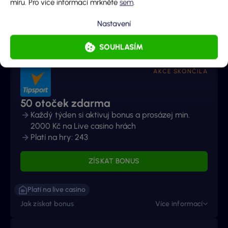
míru. Pro více informací mrkněte
sem
.
Nastavení
Za protočení
Za vklad
SOUHLASÍM
AKCE SKONČILA
50 otoček zdarma
Každý týden si aktivuj bonus a prosázej min.
2000 Kč na Live casino hrách
Platí na hry: 243
ZÍSKAT BONUS
Platí na live casino
Jak získat bonus