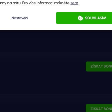
amy na míru. Pro více informací mrkněte
sem
.
Nastavení
SOUHLASÍM
ZÍSKAT BON
ZÍSKAT BON
ZÍSKAT BON