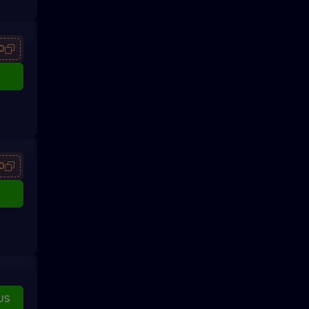
0
0
US