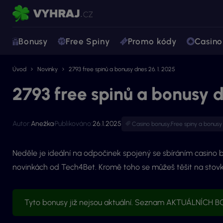
Bonusy
Free Spiny
Promo kódy
Casino
Úvod
Novinky
2793 free spinů a bonusy dnes 26. 1. 2025
2793 free spinů a bonusy d
Autor:
Anežka
Publikováno:
26.1.2025
Casino bonusy
,
Free spiny a bonusy
Neděle je ideální na odpočinek spojený se sbíráním casino
novinkách od Tech4Bet. Kromě toho se můžeš těšit na stov
Tyto bonusy již nejsou aktuální. Seznam AKTUÁLNÍCH 