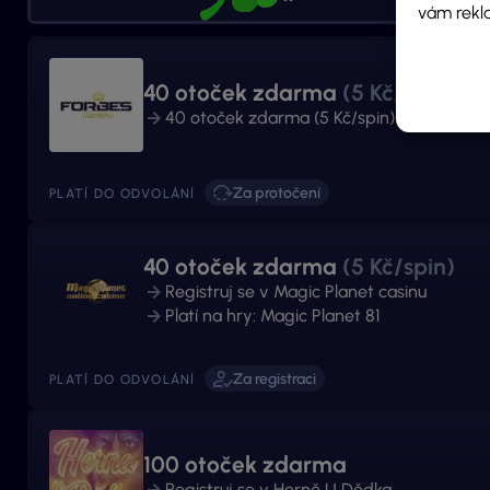
vám rekl
40 otoček zdarma
(5 Kč/spin)
40 otoček zdarma (5 Kč/spin)
Za protočení
PLATÍ DO ODVOLÁNÍ
40 otoček zdarma
(5 Kč/spin)
Registruj se v Magic Planet casinu
Platí na hry: Magic Planet 81
Za registraci
PLATÍ DO ODVOLÁNÍ
100 otoček zdarma
Registruj se v Herně U Dědka