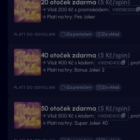
20 otoček zdarma
(5 Kč/spin)
Vlož 200 Kč s promokódem
VIKEND200
Platí na hry: Fire Joker
Za protočení
Za vklad
PLATÍ DO ODVOLÁNÍ
40 otoček zdarma
(5 Kč/spin)
Vlož 400 Kč s kódem
, pro
VIKEND400
Platí na hry: Bonus Joker 2
Za protočení
Za vklad
PLATÍ DO ODVOLÁNÍ
50 otoček zdarma
(5 Kč/spin)
Vlož 500 Kč s kódem
, pro
VIKEND500
Platí na hry: Super Joker 40