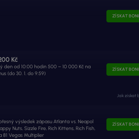
ZÍSKAT BON
200 Kč
ždý den od 10:00 hodin 500 – 10 000 Kč na
ZÍSKAT BON
s (do 30. 1. do 9:59)
Jak získat
i přesný výsledek zápasu Atlanta vs. Neapol
ZÍSKAT BON
appy Nuts, Sizzle Fire, Rich Kittens, Rich Fish,
 81 Vegas Multiplier