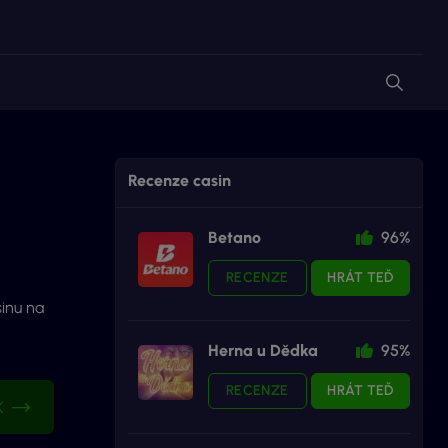
Recenze casin
Betano
96%
RECENZE
HRÁT TEĎ
inu na
Herna u Dědka
95%
RECENZE
HRÁT TEĎ
K