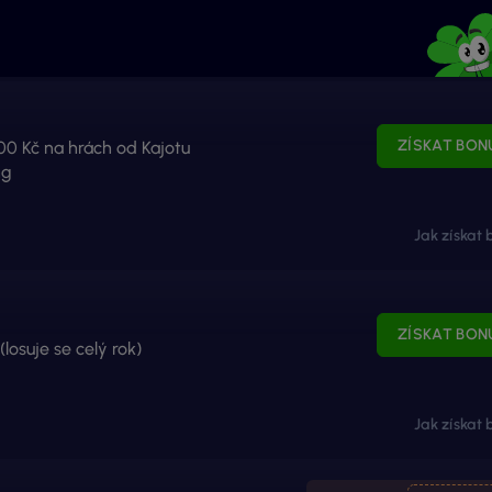
ZÍSKAT BON
000 Kč na hrách od Kajotu
ng
Jak získat
ZÍSKAT BON
losuje se celý rok)
Jak získat