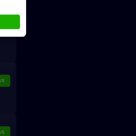
US
US
US