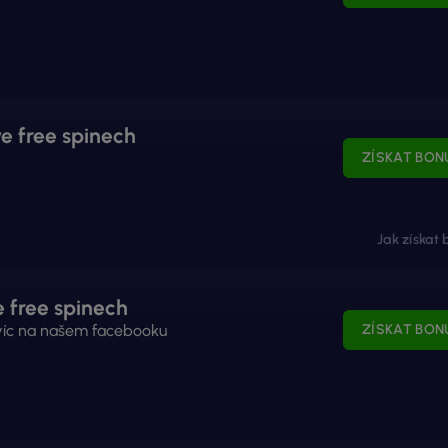
e free spinech
ZÍSKAT BON
Jak získat
 free spinech
ZÍSKAT BON
í víc na našem facebooku