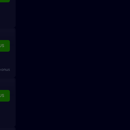
US
 bonus
US