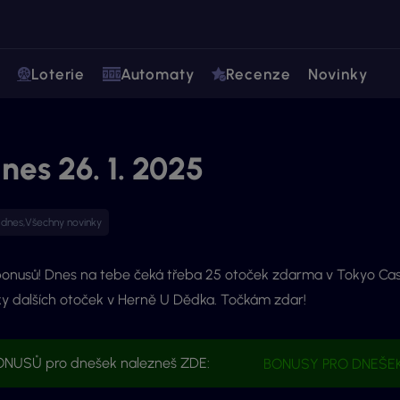
Loterie
Automaty
Recenze
Novinky
nes 26. 1. 2025
 dnes
,
Všechny novinky
 bonusů! Dnes na tebe čeká třeba 25 otoček zdarma v Tokyo Cas
ky dalších otoček v Herně U Dědka. Točkám zdar!
BONUSŮ pro dnešek nalezneš ZDE:
BONUSY PRO DNEŠE