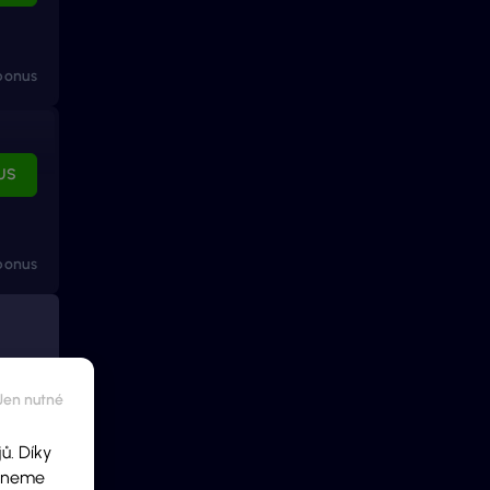
 bonus
US
 bonus
ů. Díky
ídneme