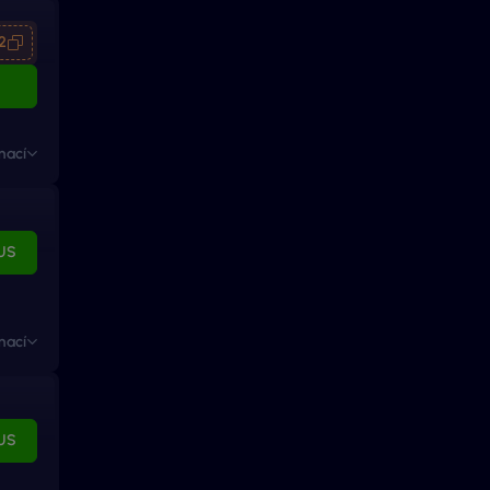
2
US
US