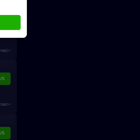
US
US
US