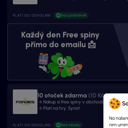
Bez podmínek
PLATÍ DO ODVOLÁNÍ
Každý den Free spiny
přímo do emailu 📩
10 otoček zdarma
(10 Kč/spin)
Nakup si free spiny v obchodě za 110 věr
So
Platí na hry: Synot
Na našem
nim umím
Bez vkladu
PLATÍ DO ODVOLÁNÍ