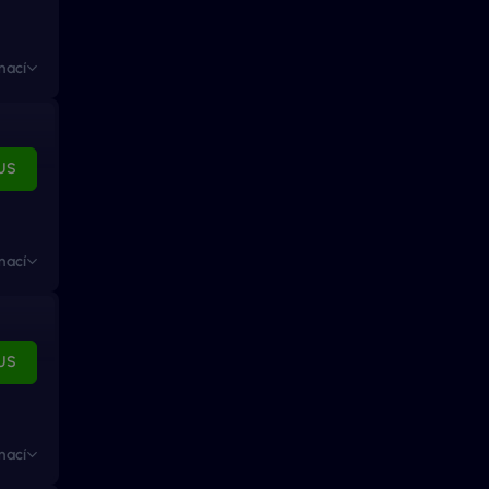
US
US