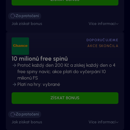
Za protočení
Jak získat bonus
DOPORUČUJEME
AKCE SKONČILA
10 milionů free spinů
Protoč každý den 200 Kč a získej každý den o 4
free spiny navíc; akce platí do vyčerpání 10
milionů FS
Platí na hry: vybrané
ZÍSKAT BONUS
Za protočení
Jak získat bonus