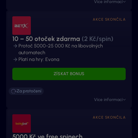
AKCE SKONČILA
10 – 50 otoček zdarma
(2 Kč/spin)
Protoč 5000-25 000 Kč na libovolných
automatech
Platí na hry: Evona
ZÍSKAT BONUS
Za protočení
AKCE SKONČILA
5000 Kč ve free spinech