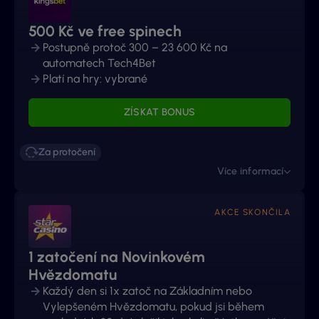
500 Kč ve free spinech
Postupně protoč 300 – 23 600 Kč na
automatech Tech4Bet
Platí na hry: vybrané
ZÍSKAT BONUS
Za protočení
AKCE SKONČILA
1 zatočení na Novinkovém
Hvězdomatu
Každý den si 1x zatoč na Základním nebo
Vylepšeném Hvězdomatu, pokud jsi během