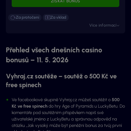
ZÍSKAT BONUS
Za protočení
Za vklad
Přehled všech dnešních casino
bonusů – 11. 5. 2026
Vyhraj.cz soutěže – soutěž o 500 Kč ve
free spinech
Ve facebookové skupině Vyhraj.cz můžeš soutěžit o
500
Kč ve free spinech
do hry Age of Pyramids u LuckyBetu. Do
komentáře pod soutěžním příspěvkem napiš své
uživatelské jméno z LuckyBetu a správnou odpověď na
otázku „Jak vysoký může být peněžní bonus za tvůj první