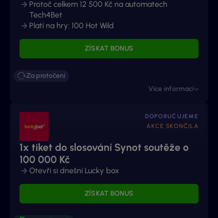
Protoč celkem 12 500 Kč na automatech
Tech4Bet
Platí na hry: 100 Hot Wild
ZÍSKAT BONUS
Za protočení
DOPORUČUJEME
AKCE SKONČILA
1x tiket do slosování Synot soutěže o
100 000 Kč
Otevři si dnešní Lucky box
ZÍSKAT BONUS