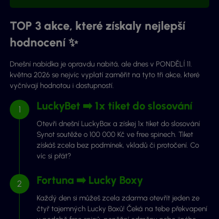
TOP 3 akce, které získaly nejlepší
hodnocení ✨
Dnešní nabídka je opravdu nabitá, ale dnes v PONDĚLÍ 11.
května 2026 se nejvíc vyplatí zaměřit na tyto tři akce, které
vyčnívají hodnotou i dostupností.
LuckyBet ➡️ 1x tiket do slosování
Otevři dnešní LuckyBox a získej 1x tiket do slosování
Synot soutěže o 100 000 Kč ve free spinech. Tiket
získáš zcela bez podmínek, vkladů či protočení. Co
víc si přát?
Fortuna ➡️ Lucky Boxy
Každý den si můžeš zcela zdarma otevřít jeden ze
čtyř tajemných Lucky Boxů! Čeká na tebe překvapení