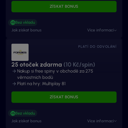
ZÍSKAT BONUS
Bez vkladu
Jak získat bonus
PLATÍ DO ODVOLÁNÍ
25 otoček zdarma
(10 Kč/spin)
Nakup si free spiny v obchodě za 275
věrnostních bodů
Platí na hry: Multiplay 81
ZÍSKAT BONUS
Bez vkladu
Jak získat bonus