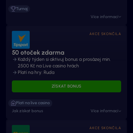
Turnaj
AKCE SKONČILA
50 otoček zdarma
Každý týden si aktivuj bonus a prosázej min.
2500 Kč na Live casino hrách
Platí na hry: Ruda
ZÍSKAT BONUS
Platí na live casino
Jak získat bonus
AKCE SKONČILA