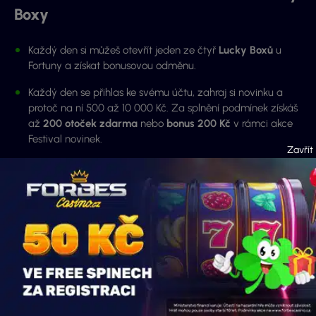
Boxy
Každý den si můžeš otevřít jeden ze čtyř
Lucky Boxů
u
Fortuny a získat bonusovou odměnu.
Každý den se přihlas ke svému účtu, zahraj si novinku a
protoč na ní 500 až 10 000 Kč. Za splnění podmínek získáš
až
200 otoček zdarma
nebo
bonus 200 Kč
v rámci akce
Festival novinek.
Apollo Games Casino – free spiny pro
Klikaře dne
Každý den se přihlas ke svému účtu u Apollo Games
Casina a zjisti, zda jsi právě ty vybraným
Klikařem dne
.
Výherci získávají free spiny.
Betano – až
877 free spinů
a další bonusy