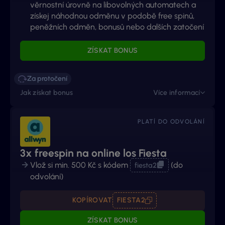
věrnostní úrovně na libovolných automatech a
získej náhodnou odměnu v podobě free spinů,
peněžních odměn, bonusů nebo dalších zatočení
ZÍSKAT BONUS
Za protočení
Jak získat bonus
PLATÍ DO ODVOLÁNÍ
3x freespin na online los Fiesta
Vlož si min. 500 Kč s kódem
(do
fiesta2
odvolání)
KOPÍROVAT
FIESTA2
ZÍSKAT BONUS