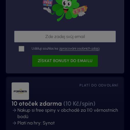
Uděluji souhlas ke
zpracování osobních údajů
PLATÍ DO ODVOLÁNÍ
10 otoček zdarma
(10 Kč/spin)
Nakup si free spiny v obchodě za 110 věrnostních
bodů
Platí na hry: Synot