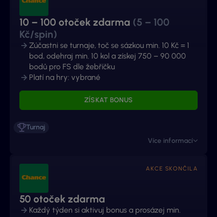
10 – 100 otoček zdarma
(5 – 100
Kč/spin)
Zúčastni se turnaje, toč se sázkou min. 10 Kč = 1
bod, odehraj min. 10 kol a získej 750 – 90 000
bodů pro FS dle žebříčku
Platí na hry: vybrané
ZÍSKAT BONUS
Turnaj
AKCE SKONČILA
50 otoček zdarma
Každý týden si aktivuj bonus a prosázej min.