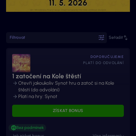
Filtrovat
Seřadit
DOPORUČUJEME
PLATÍ DO ODVOLÁNÍ
1 zatočení na Kole štěstí
Otevři jakoukoliv Synot hru a zatoč si na Kole
štěstí (do odvolání)
Platí na hry: Synot
ZÍSKAT BONUS
Bez podmínek
Jak získat bonus