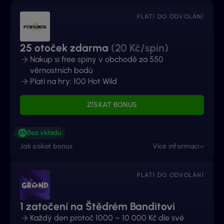
PLATÍ DO ODVOLÁNÍ
25 otoček zdarma
(20 Kč/spin)
Nakup si free spiny v obchodě za 550
věrnostních bodů
Platí na hry: 100 Hot Wild
ZÍSKAT BONUS
Bez vkladu
Jak získat bonus
PLATÍ DO ODVOLÁNÍ
1 zatočení na Štědrém Banditovi
Každý den protoč 1000 – 10 000 Kč dle své