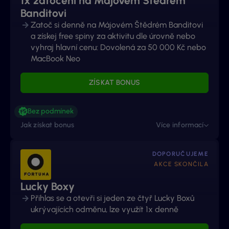
1x zatočení na Májovém Štědrém
Banditovi
Zatoč si denně na Májovém Štědrém Banditovi
a získej free spiny za aktivitu dle úrovně nebo
vyhraj hlavní cenu: Dovolená za 50 000 Kč nebo
MacBook Neo
ZÍSKAT BONUS
Bez podmínek
Jak získat bonus
DOPORUČUJEME
AKCE SKONČILA
Lucky Boxy
Přihlas se a otevři si jeden ze čtyř Lucky Boxů
ukrývajících odměnu, lze využít 1x denně