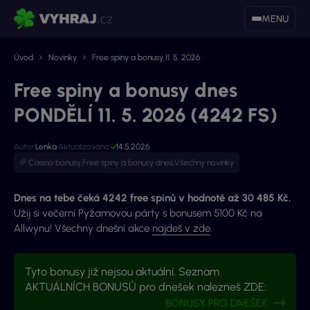
MENU
Úvod
Novinky
Free spiny a bonusy 11. 5. 2026
Free spiny a bonusy dnes
PONDĚLÍ 11. 5. 2026 (4242 FS)
Autor:
Lenka
Aktualizováno:
14.5.2026
Casino bonusy
,
Free spiny a bonusy dnes
,
Všechny novinky
Dnes na tebe čeká 4242 free spinů v hodnotě až 30 485 Kč.
Užij si večerní Pyžamovou párty s bonusem 5100 Kč na
Allwynu! Všechny dnešní akce
najdeš v zde
.
Tyto bonusy již nejsou aktuální. Seznam
AKTUÁLNÍCH BONUSŮ pro dnešek nalezneš ZDE:
BONUSY PRO DNEŠEK