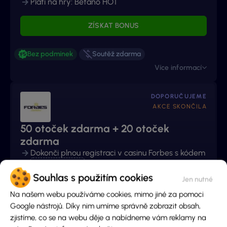
Platí na hry: Betano HOT
ZÍSKAT BONUS
Bez podmínek
Soutěž zdarma
DOPORUČUJEME
AKCE SKONČILA
50 otoček zdarma + 20 otoček
zdarma
Dokonči plnou registraci v casinu Forbes s kódem
a získej 50 FS. Poté vlož 500 Kč a
VYHRAJ100
protoč 500 Kč a získej navíc dalších 20 FS v
Souhlas s použitím cookies
hodnotě 100 Kč
Na našem webu používáme cookies, mimo jiné za pomoci
Platí na hry: Synot, Karlos Game
Google nástrojů. Díky nim umíme správně zobrazit obsah,
zjistíme, co se na webu děje a nabídneme vám reklamy na
KOPÍROVAT
VYHRAJ100