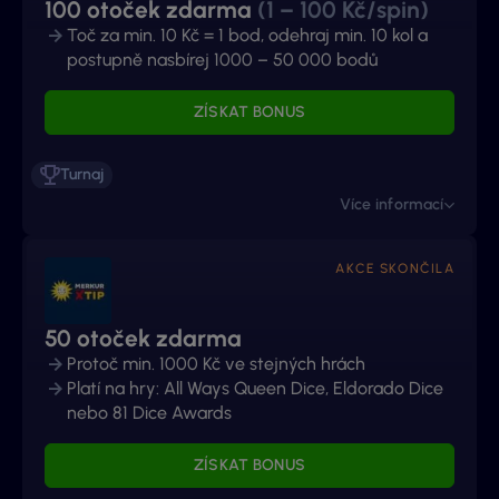
100 otoček zdarma
(1 – 100 Kč/spin)
Toč za min. 10 Kč = 1 bod, odehraj min. 10 kol a
postupně nasbírej 1000 – 50 000 bodů
ZÍSKAT BONUS
Turnaj
AKCE SKONČILA
50 otoček zdarma
Protoč min. 1000 Kč ve stejných hrách
Platí na hry: All Ways Queen Dice, Eldorado Dice
nebo 81 Dice Awards
ZÍSKAT BONUS