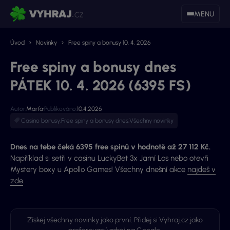
MENU
Úvod
Novinky
Free spiny a bonusy 10. 4. 2026
Free spiny a bonusy dnes
PÁTEK 10. 4. 2026 (6395 FS)
Autor:
Marťa
Publikováno:
10.4.2026
Casino bonusy
,
Free spiny a bonusy dnes
,
Všechny novinky
Dnes na tebe čeká 6395 free spinů v hodnotě až 27 112 Kč.
Například si setři v casinu LuckyBet 3x Jarní Los nebo otevři
Mystery boxy u Apollo Games! Všechny dnešní akce
najdeš v
zde
.
Získej všechny novinky jako první. Přidej si Vyhraj.cz jako