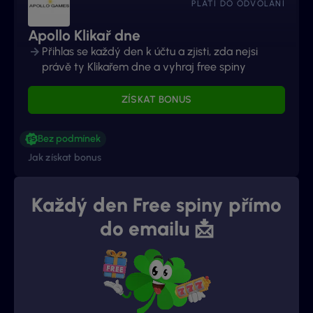
PLATÍ DO ODVOLÁNÍ
Apollo Klikař dne
Přihlas se každý den k účtu a zjisti, zda nejsi
právě ty Klikařem dne a vyhraj free spiny
ZÍSKAT BONUS
Bez podmínek
Jak získat bonus
Každý den Free spiny přímo
do emailu 📩