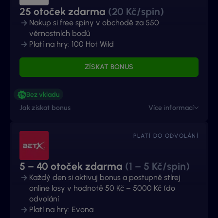
25 otoček zdarma
(20 Kč/spin)
Nakup si free spiny v obchodě za 550
věrnostních bodů
Platí na hry: 100 Hot Wild
ZÍSKAT BONUS
Bez vkladu
Jak získat bonus
PLATÍ DO ODVOLÁNÍ
5 – 40 otoček zdarma
(1 – 5 Kč/spin)
Každý den si aktivuj bonus a postupně stírej
online losy v hodnotě 50 Kč – 5000 Kč (do
odvolání
Platí na hry: Evona