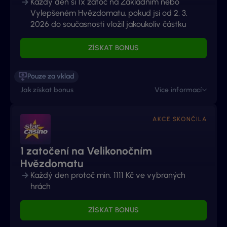
Každý den si 1x zatoč na Základním nebo
Vylepšeném Hvězdomatu, pokud jsi od 2. 3.
2026 do současnosti vložil jakoukoliv částku
ZÍSKAT BONUS
Pouze za vklad
Jak získat bonus
AKCE SKONČILA
1 zatočení na Velikonočním
Hvězdomatu
Každý den protoč min. 1111 Kč ve vybraných
hrách
ZÍSKAT BONUS