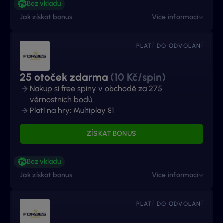
Bez vkladu
Jak získat bonus
PLATÍ DO ODVOLÁNÍ
25 otoček zdarma
(10 Kč/spin)
Nakup si free spiny v obchodě za 275
věrnostních bodů
Platí na hry: Multiplay 81
ZÍSKAT BONUS
Bez vkladu
Jak získat bonus
PLATÍ DO ODVOLÁNÍ