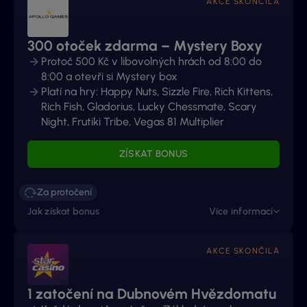
AKCE SKONČILA
300 otoček zdarma – Mystery Boxy
Protoč 500 Kč v libovolných hrách od 8:00 do
8:00 a otevři si Mystery box
Platí na hry: Happy Nuts, Sizzle Fire, Rich Kittens,
Rich Fish, Gladorius, Lucky Chessmate, Scary
Night, Frutiki Tribe, Vegas 81 Multiplier
ZÍSKAT BONUS
Za protočení
Jak získat bonus
AKCE SKONČILA
1 zatočení na Dubnovém Hvězdomatu