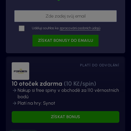
Uděluji souhlas ke
zpracování osobních údajů
PLATÍ DO ODVOLÁNÍ
10 otoček zdarma
(10 Kč/spin)
Nakup si free spiny v obchodě za 110 věrnostních
bodů
Platí na hry: Synot
ZÍSKAT BONUS