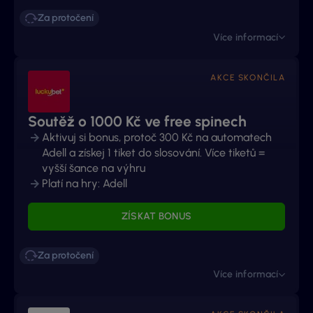
Za protočení
AKCE SKONČILA
Soutěž o 1000 Kč ve free spinech
Aktivuj si bonus, protoč 300 Kč na automatech
Adell a získej 1 tiket do slosování. Více tiketů =
vyšší šance na výhru
Platí na hry: Adell
ZÍSKAT BONUS
Za protočení