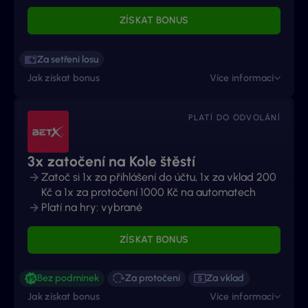
ZÍSKAT BONUS
Za setření losu
Jak získat bonus
PLATÍ DO ODVOLÁNÍ
3x zatočení na Kole štěstí
Zatoč si 1x za přihlášení do účtu, 1x za vklad 200
Kč a 1x za protočení 1000 Kč na automatech
Platí na hry: vybrané
ZÍSKAT BONUS
Bez podmínek
Za protočení
Za vklad
Jak získat bonus