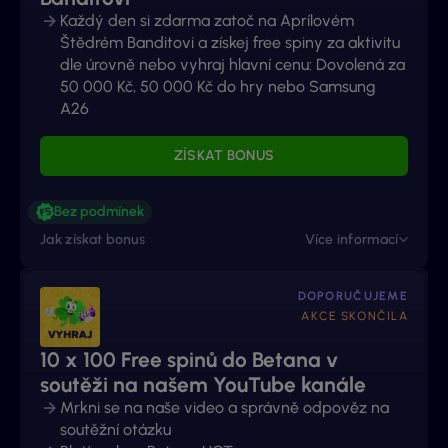
Každý den si zdarma zatoč na Aprílovém
Štědrém Banditovi a získej free spiny za aktivitu
dle úrovně nebo vyhraj hlavní cenu: Dovolená za
50 000 Kč, 50 000 Kč do hry nebo Samsung
A26
ZÍSKAT BONUS
Bez podmínek
Jak získat bonus
DOPORUČUJEME
AKCE SKONČILA
10 x 100 Free spinů do Betana v
soutěži na našem YouTube kanále
Mrkni se na naše video a správně odpověz na
soutěžní otázku