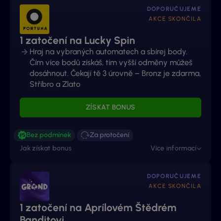
DOPORUČUJEME
AKCE SKONČILA
1 zatočení na Lucky Spin
Hraj na vybraných automatech a sbírej body.
Čím více bodů získáš, tím vyšší odměny můžeš
dosáhnout. Čekají tě 3 úrovně – Bronz je zdarma,
Stříbro a Zlato
ZÍSKAT BONUS
Bez podmínek
Za protočení
Jak získat bonus
DOPORUČUJEME
AKCE SKONČILA
1 zatočení na Aprílovém Štědrém
Banditovi