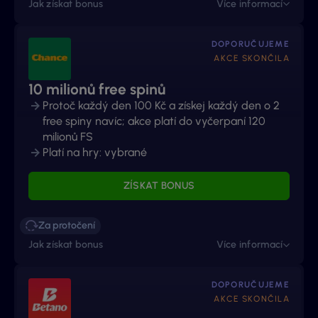
Jak získat bonus
DOPORUČUJEME
AKCE SKONČILA
10 milionů free spinů
Protoč každý den 100 Kč a získej každý den o 2
free spiny navíc; akce platí do vyčerpaní 120
milionů FS
Platí na hry: vybrané
ZÍSKAT BONUS
Za protočení
Jak získat bonus
DOPORUČUJEME
AKCE SKONČILA