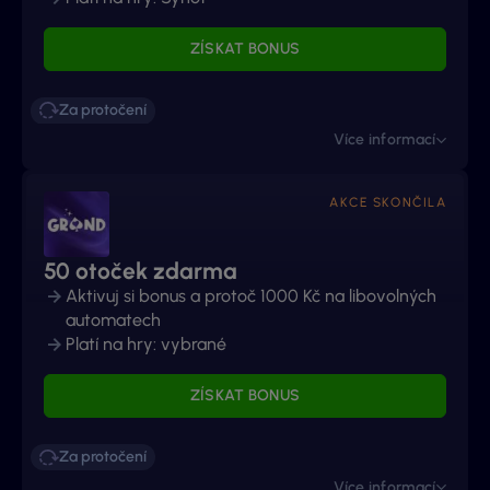
ZÍSKAT BONUS
Za protočení
AKCE SKONČILA
50 otoček zdarma
Aktivuj si bonus a protoč 1000 Kč na libovolných
automatech
Platí na hry: vybrané
ZÍSKAT BONUS
Za protočení