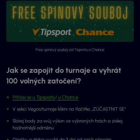
Free spinový souboj od Tisportu a Chance
Jak se zapojit do turnaje a vyhrát
100 volných zatočení?
Přihlas se u Tipsportu
/
u Chance
V sekci Vegas/turnaje klikni na tlačítko „ZÚČASTNIT SE“
Sbírej body za svůj výkon ve vybraných hrách a získej
hodnotnější odměnu
Otočky je třeba využít do 3 dní od jejich připsání