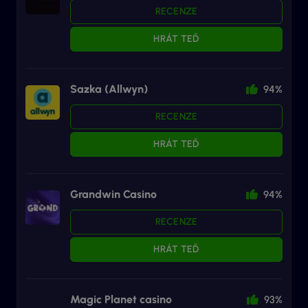
RECENZE
HRÁT TEĎ
Sazka (Allwyn)
94%
RECENZE
HRÁT TEĎ
Grandwin Casino
94%
RECENZE
HRÁT TEĎ
Magic Planet casino
93%