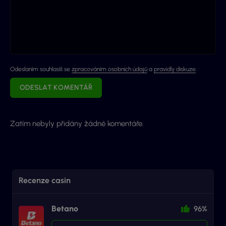
Odeslaním souhlasíš se
zpracováním osobních údajů
a
pravidly diskuze
.
ODESLAT KOMENTÁŘ
Zatím nebyly přidány žádné komentáře.
Recenze casin
Betano
96%