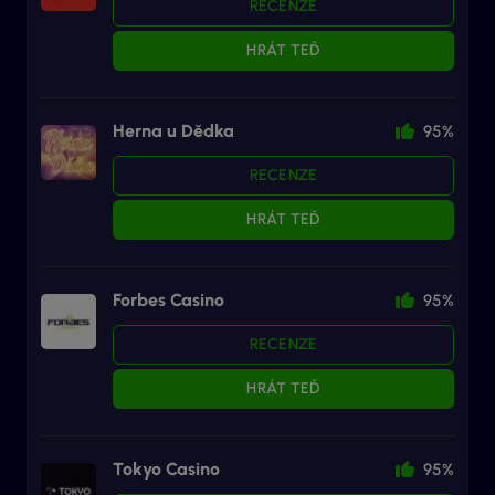
RECENZE
HRÁT TEĎ
Herna u Dědka
95%
RECENZE
HRÁT TEĎ
Forbes Casino
95%
RECENZE
HRÁT TEĎ
Tokyo Casino
95%