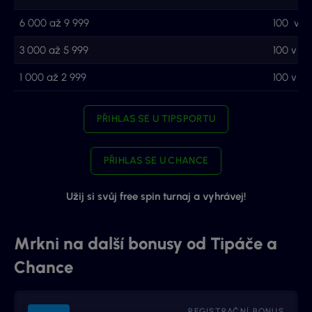
6 000 až 9 999
100 v ho
3 000 až 5 999
100 v ho
1 000 až 2 999
100 v ho
PŘIHLAS SE U TIPSPORTU
PŘIHLAS SE U CHANCE
Užij si svůj free spin turnaj a vyhrávej!
Mrkni na další bonusy od Tipáče a
Chance
REGISTRAČNÍ BONUS