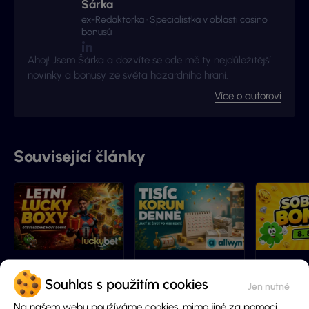
Šárka
ex-Redaktorka · Specialistka v oblasti casino
bonusů
Ahoj! Jsem Šárka a dozvíte se ode mě ty nejdůležitější
novinky a bonusy ze světa hazardního hraní.
Více o autorovi
Související články
Letní Lucky Boxy:
Jak by vypadal
Free spi
Souhlas s použitím cookies
Každý den nový
tvůj rok s 365
bonusy 
bonus u
tisíci navíc?
SOBOTA 
Na našem webu používáme cookies, mimo jiné za pomoci