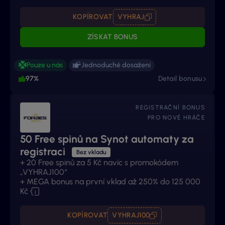
KOPÍROVAT
VYHRAJ
ZÍSKAT BONUS
Pouze u nás
Jednoduché dosažení
97%
Detail bonusu
REGISTRAČNÍ BONUS
PRO NOVÉ HRÁČE
50 Free spinů na Synot automaty za
registraci
Bez vkladu
+ 20 Free spinů za 5 Kč navíc s promokódem
„VYHRAJ100“
+ MEGA bonus na první vklad až 250% do 125 000
Kč
KOPÍROVAT
VYHRAJ100