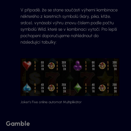
V případě, že se stane součástí výherní kombinace
některého z karetních symbolů (káry, pika, kříže,
srdce), vynásobí výhru znovu číslem podle počtu
symbolů Wild, které se v kombinaci vytočí. Pro lepší
pochopení doporučujeme nahlédnout do
následující tabulky:
Joker’s Five online automat Multiplikátor
Gamble