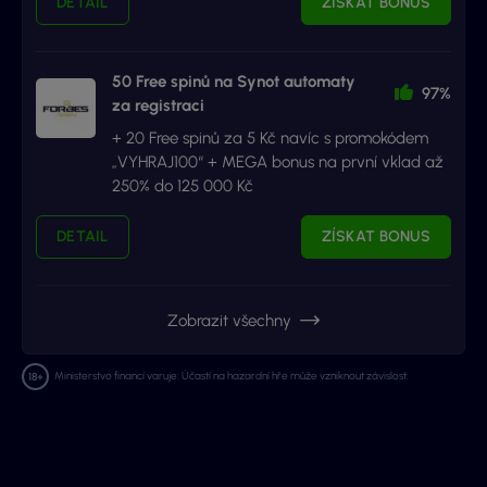
DETAIL
ZÍSKAT BONUS
50 Free spinů na Synot automaty
97%
za registraci
+ 20 Free spinů za 5 Kč navíc s promokódem
„VYHRAJ100“ + MEGA bonus na první vklad až
250% do 125 000 Kč
DETAIL
ZÍSKAT BONUS
Zobrazit všechny
Ministerstvo financí varuje: Účastí na hazardní hře může vzniknout závislost.