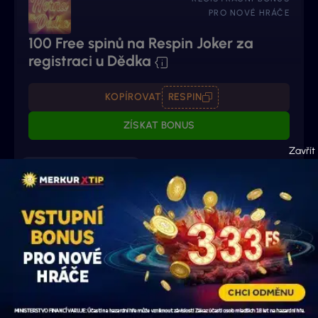
PRO NOVÉ HRÁČE
100 Free spinů na Respin Joker za
registraci u Dědka
KOPÍROVAT
RESPIN
ZÍSKAT BONUS
Jednoduché dosažení
96%
Detail bonusu
Ministerstvo financí varuje: Účastí na hazardní hře může vzniknout závislost.
VŠECHNY BONUSY