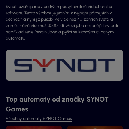
Synot rozšiřuje řady českých poskytovatelů videoherního
software. Tento výrobce je jedním z nejpopupárnějších v
čechách a nyní již působí ve více než 40 zamích světa a
zaměstnává více než 3000 lidí. Mezi jeho nejranější hry patří
například serie Respin Joker a pyšní se krásnými ovocnými
automaty.
Top automaty od značky SYNOT
Games
Všechny automaty SYNOT Games