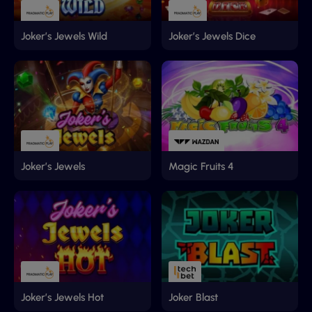
Joker’s Jewels Wild
Joker’s Jewels Dice
Joker’s Jewels
Magic Fruits 4
Joker’s Jewels Hot
Joker Blast