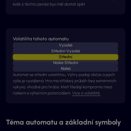
kolik z těchto peněz bys měl dostat zpět.
Volatilita tohoto automatu
Vysoká
Střední-Vysoká
Střední
Nízká-Střední
Nízká
Automat se střední volatilitou. Výhry padají občas a jejich
výše je vyvážená. Hra má střídavý průběh bez extrémních
výkyvů, vhodné pro hráče, kteří hledají kompromis mezi
rizikem a výherním potenciálem.
Více o volatilitě.
Téma automatu a základní symboly