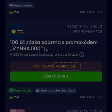
Mega bonus
96%
Detail bonusu
REGISTRAČNÍ BONUS
PRO NOVÉ HRÁČE
100 Kč sázka zdarma s promokódem
„VYHRAJ100“
+ 333 Free spinů bonus pro nové hráče
KOPÍROVAT
VYHRAJ100
ZÍSKAT BONUS
Pouze u nás
Jednoduché dosažení
96%
Detail bonusu
REGISTRAČNÍ BONUS