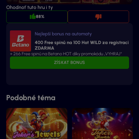
Ohodnoť tuto hru i ty
88%
Nejlepší bonus na automaty
400 Free spinů na 100 Hot WILD za registraci
ZDARMA
+ 266 Free spinů na Betano HOT díky promokódu „VYHRAJ“
ZÍSKAT BONUS
Podobné téma