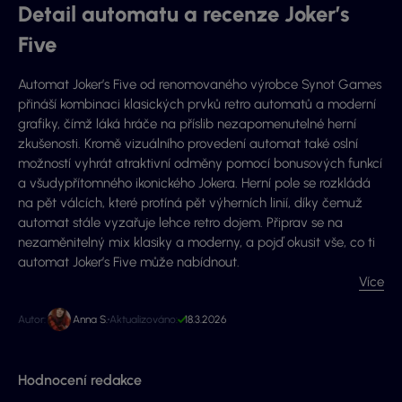
Detail automatu a recenze Joker’s
Five
Automat Joker’s Five od renomovaného výrobce Synot Games
přináší kombinaci klasických prvků retro automatů a moderní
grafiky, čímž láká hráče na příslib nezapomenutelné herní
zkušenosti. Kromě vizuálního provedení automat také oslní
možností vyhrát atraktivní odměny pomocí bonusových funkcí
a všudypřítomného ikonického Jokera. Herní pole se rozkládá
na pět válcích, které protíná pět výherních linií, díky čemuž
automat stále vyzařuje lehce retro dojem. Připrav se na
nezaměnitelný mix klasiky a moderny, a pojď okusit vše, co ti
automat Joker’s Five může nabídnout.
Více
Autor:
Anna S.
Aktualizováno:
18.3.2026
Hodnocení redakce