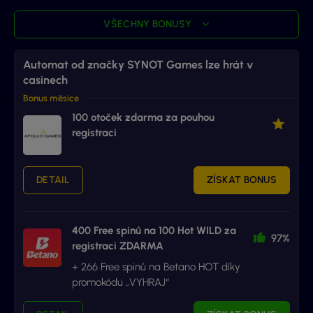
VŠECHNY BONUSY
Automat od značky SYNOT Games lze hrát v
casinech
Bonus měsíce
100 otoček zdarma za pouhou
registraci
DETAIL
ZÍSKAT BONUS
400 Free spinů na 100 Hot WILD za
97%
registraci ZDARMA
+ 266 Free spinů na Betano HOT díky
promokódu „VYHRAJ“