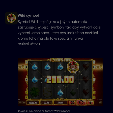
Wild symbol
Symbol Wild stejně jako u jiných automatů
zastupuje chybějící symboly tak, aby vytvořil další
výherní kombinace, které bys jinak třeba nezískal.
Kromě toho má ale také speciální funkci
multiplikátoru.
Joker’s Five online automat Wild symbol