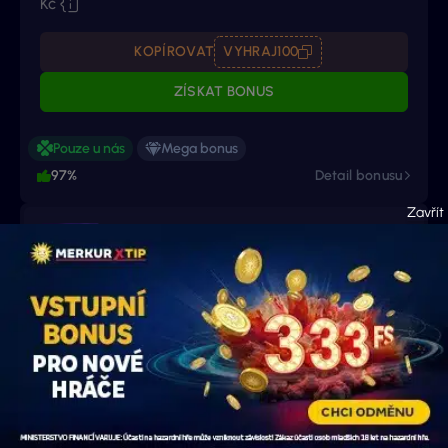
Kč
KOPÍROVAT
VYHRAJ100
ZÍSKAT BONUS
Pouze u nás
Mega bonus
97%
Detail bonusu
REGISTRAČNÍ BONUS
PRO NOVÉ HRÁČE
150 Free spinů jako bonus k registraci u
Grandwin
Bez vkladu
+ 100 Free spinů navíc s promo kódem „GRAND100“
+ 100% k druhému vkladu až do 15 000 Kč nebo
200 % k druhému vkladu od 15 000 Kč do 100 000
Kč
KOPÍROVAT
GRAND100