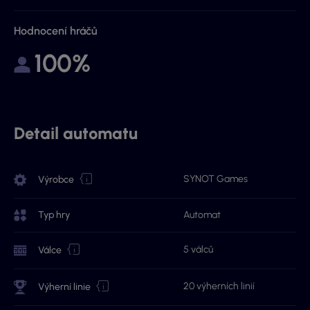
Hodnocení hráčů
100%
Detail automatu
SYNOT Games
Výrobce
Typ hry
Automat
5 válců
Válce
20 výherních linií
Výherní linie