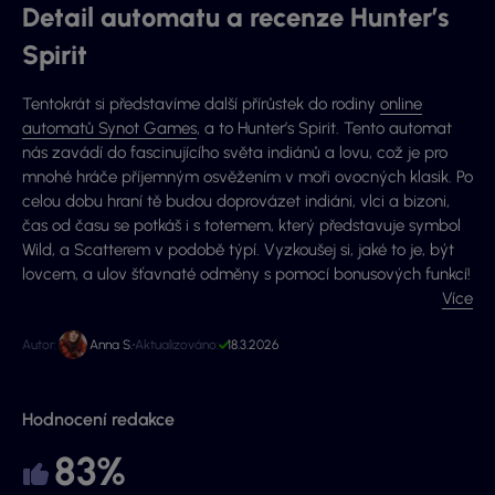
Detail automatu a recenze Hunter’s
Spirit
Tentokrát si představíme další přírůstek do rodiny
online
automatů Synot Games
, a to Hunter’s Spirit. Tento automat
nás zavádí do fascinujícího světa indiánů a lovu, což je pro
mnohé hráče příjemným osvěžením v moři ovocných klasik. Po
celou dobu hraní tě budou doprovázet indiáni, vlci a bizoni,
čas od času se potkáš i s totemem, který představuje symbol
Wild, a Scatterem v podobě týpí. Vyzkoušej si, jaké to je, být
lovcem, a ulov šťavnaté odměny s pomocí bonusových funkcí!
Více
Autor:
Anna S.
Aktualizováno:
18.3.2026
Hodnocení redakce
83%