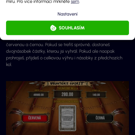
míru. Pro více informací mrkněte
sem
.
Gamble se aktivuje vždy, když vytočíš jakoukoli výhru na
Nastavení
libovolné výherní linii. Je to ve své podstatě minihra, díky které
můžeš svou původní výhru hned několikrát znásobit. Podstata
SOUHLASÍM
hry nemůže být jednodušší – stačí uhodnout barvu skryté
karty pomocí příslušných tlačítek. Na výběr dostaneš mezi
červenou a černou. Pokud se trefíš správně, dostaneš
dvojnásobek částky, kterou jsi vyhrál. Pokud ale naopak
prohraješ, přijdeš o celkovou výhru i násobky z předchozích
kol.