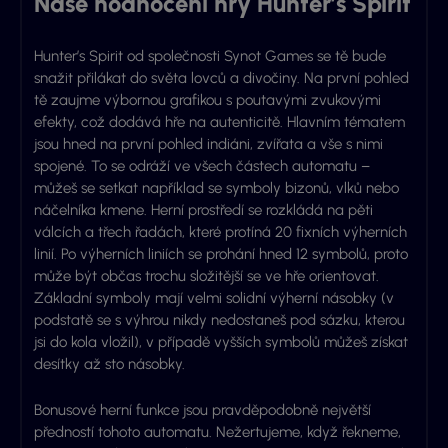
Naše hodnocení hry Hunter’s Spirit
Hunter’s Spirit od společnosti Synot Games se tě bude
snažit přilákat do světa lovců a divočiny. Na první pohled
tě zaujme výbornou grafikou s poutavými zvukovými
efekty, což dodává hře na autenticitě. Hlavním tématem
jsou hned na první pohled indiáni, zvířata a vše s nimi
spojené. To se odráží ve všech částech automatu –
můžeš se setkat například se symboly bizonů, vlků nebo
náčelníka kmene. Herní prostředí se rozkládá na pěti
válcích a třech řadách, které protíná 20 fixních výherních
linií. Po výherních liniích se prohání hned 12 symbolů, proto
může být občas trochu složitější se ve hře orientovat.
Základní symboly mají velmi solidní výherní násobky (v
podstatě se s výhrou nikdy nedostaneš pod sázku, kterou
jsi do kola vložil), v případě vyšších symbolů můžeš získat
desítky až sto násobky.
Bonusové herní funkce jsou pravděpodobně největší
předností tohoto automatu. Nežertujeme, když řekneme,