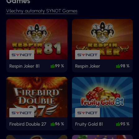
Games
Všechny automaty SYNOT Games
Respin Joker 81
99 %
Respin Joker
98 %
Firebird Double 27
96 %
Fruity Gold 81
95 %