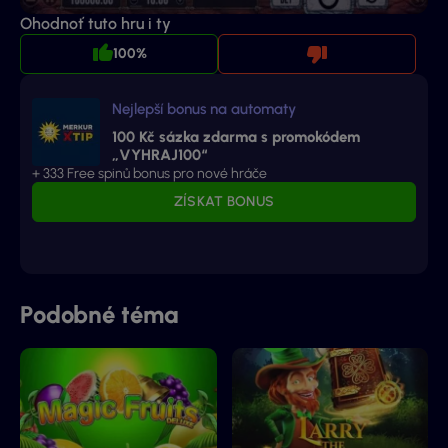
Ohodnoť tuto hru i ty
100%
Nejlepší bonus na automaty
100 Kč sázka zdarma s promokódem
„VYHRAJ100“
+ 333 Free spinů bonus pro nové hráče
ZÍSKAT BONUS
Podobné téma