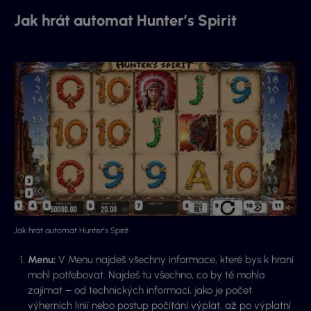
Jak hrát automat Hunter’s Spirit
Jak hrát automat Hunter’s Spirit
Menu:
V Menu najdeš všechny informace, které bys k hraní
mohl potřebovat. Najdeš tu všechno, co by tě mohlo
zajímat – od technických informací, jako je počet
výherních linií nebo postup počítání výplat, až po výplatní