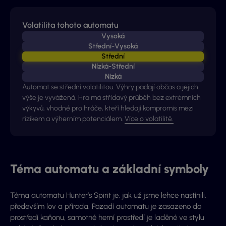
Volatilita tohoto automatu
Vysoká
Střední-Vysoká
Střední
Nízká-Střední
Nízká
Automat se střední volatilitou. Výhry padají občas a jejich
výše je vyvážená. Hra má střídavý průběh bez extrémních
výkyvů, vhodné pro hráče, kteří hledají kompromis mezi
rizikem a výherním potenciálem.
Více o volatilitě.
Téma automatu a základní symboly
Téma automatu Hunter’s Spirit je, jak už jsme lehce nastínili,
především lov a příroda. Pozadí automatu je zasazeno do
prostředí kaňonu, samotné herní prostředí je laděné ve stylu