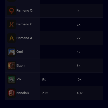
Písmeno Q
1x
Písmeno K
2x
Písmeno A
2x
Orel
4x
Bizon
8x
Vlk
8x
16x
Náčelník
20x
40x