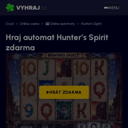
MENU
Úvod
Online casino
🎰 Online automaty
Hunter’s Spirit
Hraj automat Hunter’s Spirit
zdarma
HRÁT ZDARMA