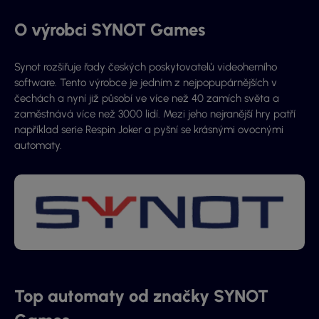
O výrobci SYNOT Games
Synot rozšiřuje řady českých poskytovatelů videoherního
software. Tento výrobce je jedním z nejpopupárnějších v
čechách a nyní již působí ve více než 40 zamích světa a
zaměstnává více než 3000 lidí. Mezi jeho nejranější hry patří
například serie Respin Joker a pyšní se krásnými ovocnými
automaty.
Top automaty od značky SYNOT