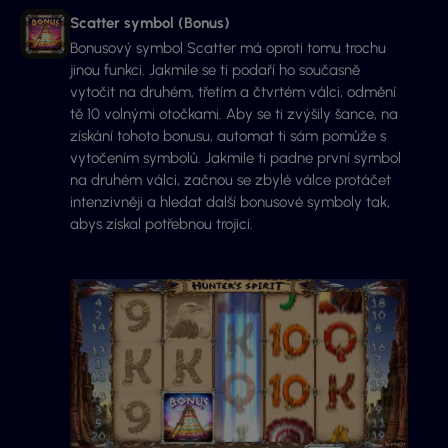
Scatter symbol (Bonus)
Bonusový symbol Scatter má oproti tomu trochu
jinou funkci. Jakmile se ti podaří ho současně
vytočit na druhém, třetím a čtvrtém válci, odmění
tě 10 volnými otočkami. Aby se ti zvýšily šance, na
získání tohoto bonusu, automat ti sám pomůže s
vytočením symbolů. Jakmile ti padne první symbol
na druhém válci, začnou se zbylé válce protáčet
intenzivněji a hledat další bonusové symboly tak,
abys získal potřebnou trojici.