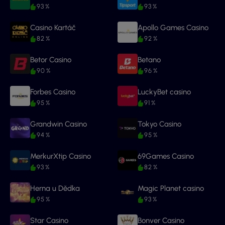
93 %
93 %
Casino Kartáč
Apollo Games Casino
82 %
92 %
Betor Casino
Betano
90 %
96 %
Forbes Casino
LuckyBet casino
95 %
91 %
Grandwin Casino
Tokyo Casino
94 %
95 %
MerkurXtip Casino
69Games Casino
93 %
82 %
Herna u Dědka
Magic Planet casino
95 %
93 %
Star Casino
Bonver Casino