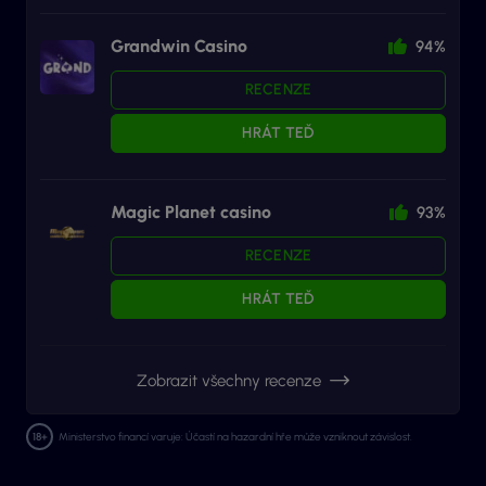
Grandwin Casino
94%
RECENZE
HRÁT TEĎ
Magic Planet casino
93%
RECENZE
HRÁT TEĎ
Zobrazit všechny recenze
Ministerstvo financí varuje: Účastí na hazardní hře může vzniknout závislost.