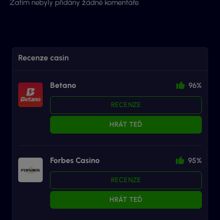
Zatím nebyly přidány žádné komentáře.
Recenze casin
Betano
96%
RECENZE
HRÁT TEĎ
Forbes Casino
95%
RECENZE
HRÁT TEĎ