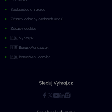
Pro média
Spolupráce a inzerce
Zásady ochrany osobních údajů
Zásady cookies
🇸🇰 Vyhraj.sk
🇬🇧 Bonus-Menu.co.uk
🇧🇷 BonusMenu.com.br
Sleduj Vyhraj.cz