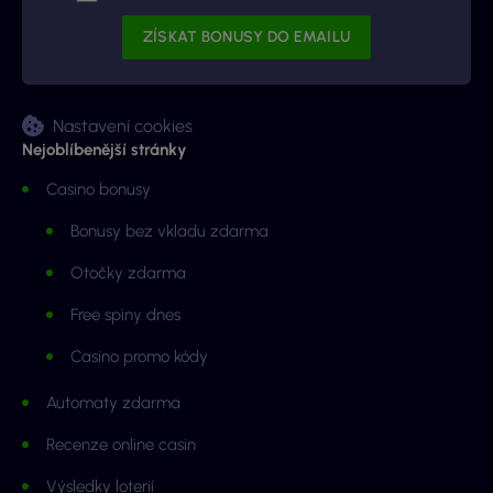
Nastavení cookies
Nejoblíbenější stránky
Casino bonusy
Bonusy bez vkladu zdarma
Otočky zdarma
Free spiny dnes
Casino promo kódy
Automaty zdarma
Recenze online casin
Výsledky loterií