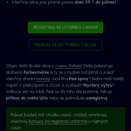
Všechny akce jsou platné pouze
dnes 29. 1. do půlnoci
REGISTRUJ SE U FORBES CASINA
PŘIHLAS SE DO FORBES CASINA
Objev další skvělé akce v
casinu Forbes
! Stále pokračuje
oblíbená
Forbesmánie
a ty se jí můžeš zúčastnit a získat
všechny dnešní
bonusy
. Jsou libo
free spiny
? Nebo máš raději
napětí z překvapení a chceš si vysloužit
Mystery výhru
?
Volba je jen na tobě. Než se do toho ale pustíme, tak se
přihlas do svého účtu
nebo se jednoduše
zaregistruj
.
Pokud budeš mít chvilku navíc, můžeš omrknou
všechny
bonusy za registraci zdarma
u různých
casin.