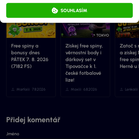
SOUHLASÍM
Free spiny a
Získej free spiny,
Zatoč s 
bonusy dnes
věrnostní body i
a získej 
PÁTEK 7. 8. 2026
dárkový set v
free spi
(7182 FS)
Tipovačce k 1.
Herně u
české fotbalové
lize!
Marťa
7.8.2026
Max
6.8.2026
Lenka
Přidej komentář
Jméno