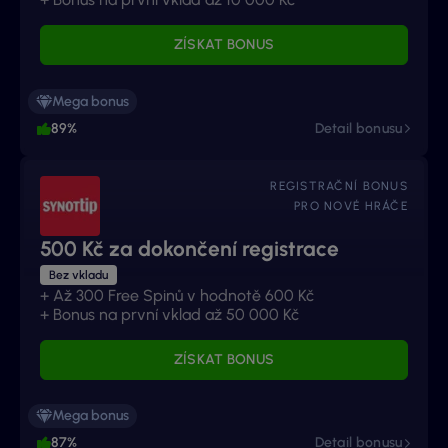
ZÍSKAT BONUS
Mega bonus
89%
Detail bonusu
REGISTRAČNÍ BONUS
PRO NOVÉ HRÁČE
500 Kč za dokončení registrace
Bez vkladu
+ Až 300 Free Spinů v hodnotě 600 Kč
+ Bonus na první vklad až 50 000 Kč
ZÍSKAT BONUS
Mega bonus
87%
Detail bonusu