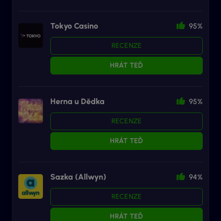
Tokyo Casino
95%
RECENZE
HRÁT TEĎ
Herna u Dědka
95%
RECENZE
HRÁT TEĎ
Sazka (Allwyn)
94%
RECENZE
HRÁT TEĎ