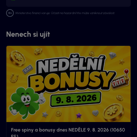
Ministerstvo financí varuje: Účastí na hazardní hře může vzniknout závislost.
Nenech si ujít
Free spiny a bonusy dnes NEDĚLE 9. 8. 2026 (10650
FS)