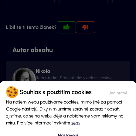
Líbil se ti tento článek?
Autor obsahu
Nikola
Redaktorka · Specialistka v oblasti casino
bonusů a expertka na casino hry
Souhlas s použitím cookies
Zdravím všechny! Jsem Nikča a soustředím se na
Na našem webu používáme cookies, mimo jiné za pomoci
nejnovější bonusy, či události a také vás naučím vše o
Google nástrojů. Díky nim umíme správně zobrazit obsah,
nejoblíbenějších casinových hrách.
Více o autorovi
zjistíme, co se na webu děje a nabídneme vám reklamy na
míru. Pro více informací mrkněte
sem
.
Nastavení