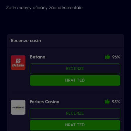
Zatím nebyly přidány žádné komentáře.
Recenze casin
Betano
96%
RECENZE
HRÁT TEĎ
Forbes Casino
95%
RECENZE
HRÁT TEĎ