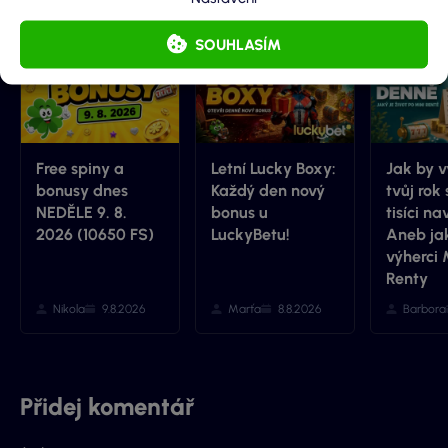
Související články
SOUHLASÍM
Free spiny a
Letní Lucky Boxy:
Jak by 
bonusy dnes
Každý den nový
tvůj rok 
NEDĚLE 9. 8.
bonus u
tisíci na
2026 (10650 FS)
LuckyBetu!
Aneb jak
výherci 
Renty
Nikola
9.8.2026
Marťa
8.8.2026
Barbora
Přidej komentář