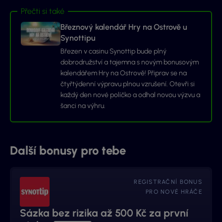
Přečti si také
Březnový kalendář Hry na Ostrově u
Synottipu
Březen v casinu Synottip bude plný
dobrodružství a tajemna s novým bonusovým
kalendářem Hry na Ostrově! Připrav se na
čtyřtýdenní výpravu plnou vzrušení. Otevři si
každý den nové políčko a odhal novou výzvu a
šanci na výhru.
Další bonusy pro tebe
REGISTRAČNÍ BONUS
PRO NOVÉ HRÁČE
Sázka bez rizika až 500 Kč za první