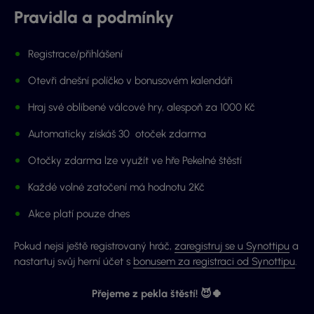
Pravidla a podmínky
Registrace/přihlášení
Otevři dnešní políčko v bonusovém kalendáři
Hraj své oblíbené válcové hry, alespoň za 1000 Kč
Automaticky získáš 30 otoček zdarma
Otočky zdarma lze využít ve hře Pekelné štěstí
Každé volné zatočení má hodnotu 2Kč
Akce platí pouze dnes
Pokud nejsi ještě registrovaný hráč,
zaregistruj se u Synottipu
a
nastartuj svůj herní účet s
bonusem za registraci od
Synottipu
.
Přejeme z pekla štěstí! 😈🍀