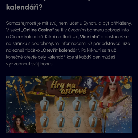
kalendáři?
Samozřejmostí je mít svůj herní účet u Synotu a být přihlášený.
V sekci
„Online Casino“
se ti v úvodním banneru zobrazí info
o Cinem kalendáři. Klikni na tlačítko „
Více info
“ a dostaneš se
na stránku s podrobnějšími informacemi. O pár odstavců níže
nalezneš tlačítko
„Otevřít kalendář“
. Po kliknutí se ti už
konečně otevře celý kalendář, kde si každý den můžeš
vyzvednout svůj bonus.