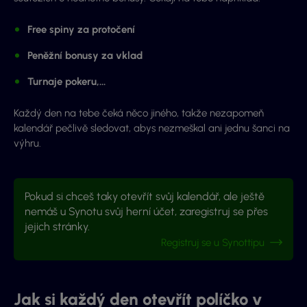
Free spiny za protočení
Peněžní bonusy za vklad
Turnaje pokeru,…
Každý den na tebe čeká něco jiného, takže nezapomeň
kalendář pečlivě sledovat, abys nezmeškal ani jednu šanci na
výhru.
Pokud si chceš taky otevřít svůj kalendář, ale ještě
nemáš u Synotu svůj herní účet, zaregistruj se přes
jejich stránky.
Registruj se u Synottipu
Jak si každý den otevřít políčko v