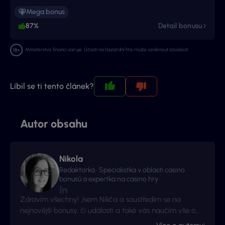
Mega bonus
87%
Detail bonusu
Ministerstvo financí varuje: Účastí na hazardní hře může vzniknout závislost.
Líbil se ti tento článek?
Autor obsahu
Nikola
Redaktorka · Specialistka v oblasti casino
bonusů a expertka na casino hry
Zdravím všechny! Jsem Nikča a soustředím se na
nejnovější bonusy, či události a také vás naučím vše o
nejoblíbenějších casinových hrách.