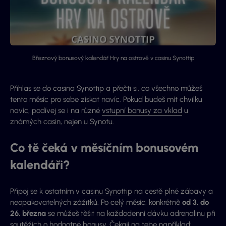
Březnový bonusový kalendář Hry na ostrově v casinu Synottip
Přihlas se do casina Synottip a přečti si, co všechno můžeš
tento měsíc pro sebe získat navíc. Pokud budeš mít chvilku
navíc, podívej se i na různé
vstupní bonusy za vklad
u
známých casin, nejen u Synotu.
Co tě čeká v měsíčním bonusovém
kalendáři?
Připoj se k ostatním v
casinu Synottip
na cestě plné zábavy a
neopakovatelných zážitků. Po celý měsíc, konkrétně
od 3. do
26. března
se můžeš těšit na každodenní dávku adrenalinu při
soutěžích o hodnotné bonusy. Čekají na tebe například: