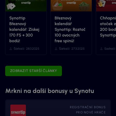
Synottip
Březnový
Chňapni 
Březnový
kalendář
otoček 
kalendář: Získej
Synottip: Roztoč
200 bod
170 FS + 300
100 ovocných
Synottip
bodů!
free spinů!
Šárka
28.3.2025
Šárka
27.3.2025
Sasha
ZOBRAZIT STARŠÍ ČLÁNKY
Mrkni na další bonusy u Synotu
REGISTRAČNÍ BONUS
PRO NOVÉ HRÁČE