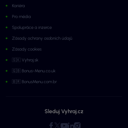
Kariéra
Pro média
Spolupráce a inzerce
Zásady ochrany osobních údajů
Zásady cookies
🇸🇰 Vyhraj.sk
🇬🇧 Bonus-Menu.co.uk
🇧🇷 BonusMenu.com.br
Sleduj Vyhraj.cz