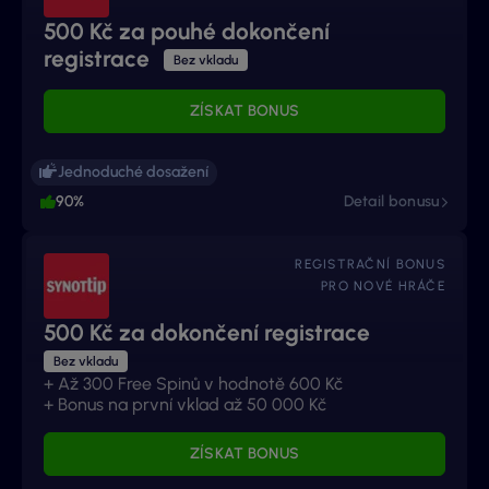
500 Kč za pouhé dokončení
registrace
Bez vkladu
ZÍSKAT BONUS
Jednoduché dosažení
90%
Detail bonusu
REGISTRAČNÍ BONUS
PRO NOVÉ HRÁČE
500 Kč za dokončení registrace
Bez vkladu
+ Až 300 Free Spinů v hodnotě 600 Kč
+ Bonus na první vklad až 50 000 Kč
ZÍSKAT BONUS