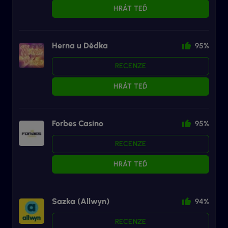
HRÁT TEĎ
Herna u Dědka
95%
RECENZE
HRÁT TEĎ
Forbes Casino
95%
RECENZE
HRÁT TEĎ
Sazka (Allwyn)
94%
RECENZE