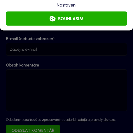
Nastavení
Jméno
SOUHLASÍM
E-mail (nebude zobrazen)
Obsah komentáře
Odeslaním souhlasíš se
zpracováním osobních údajů
a
pravidly diskuze
.
ODESLAT KOMENTÁŘ