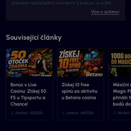
provázet nejrůznějšími novinkami a bonusy ve světě
hazardu!
Více o autorovi
Související články
Bonus v Live
Získej 10 free
Měsíční 
Casinu: Získej 50
spinů za aktivitu
Magic P
FS u Tipsportu a
u Betano casina
přináší 
Chance!
bodů do
Marťa
6.8.2026
Lenka
6.8.2026
Nikola