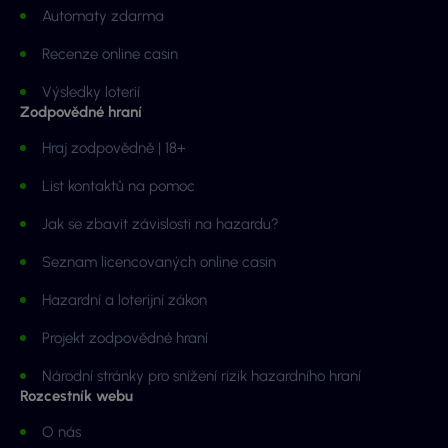
Automaty zdarma
Recenze online casin
Výsledky loterií
Zodpovědné hraní
Hraj zodpovědně | 18+
List kontaktů na pomoc
Jak se zbavit závislosti na hazardu?
Seznam licencovaných online casin
Hazardní a loterijní zákon
Projekt zodpovědné hraní
Národní stránky pro snížení rizik hazardního hraní
Rozcestník webu
O nás