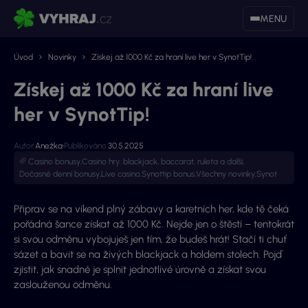
MENU
Úvod
Novinky
Získej až 1000 Kč za hraní live her v SynotTip!
Získej až 1000 Kč za hraní live
her v SynotTip!
Autor:
Anežka
Publikováno:
30.5.2025
Casino bonusy
,
Casino hry: blackjack, baccarat, ruleta a další
,
Dočasné denní bonusy
,
Live casino
,
Synottip bonus
,
Všechny novinky
,
Synot
Připrav se na víkend plný zábavy a karetních her, kde tě čeká
pořádná šance získat až 1000 Kč. Nejde jen o štěstí – tentokrát
si svou odměnu vybojuješ jen tím, že budeš hrát! Stačí ti chuť
sázet a bavit se na živých blackjack a holdem stolech. Pojď
zjistit, jak snadné je splnit jednotlivé úrovně a získat svou
zaslouženou odměnu.