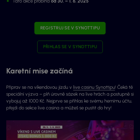
Tato akce probíhá
od 30. – 1. 6. 2025
REGISTRUJ SE V SYNOTTIPU
PŘIHLAS SE V SYNOTTIPU
Karetní mise začíná
Připrav se na víkendovou jízdu v
live casinu Synottipu
! Čeká tě
speciální výzva – plň úrovně sázek na live hrách a postupně si
vybojuj až 1000 Kč. Nejprve se přihlas ke svému hernímu účtu,
přejdi do sekce live casina a můžeš se pustit do hry!