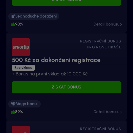
Jednoduché dosažení
90%
Detail bonusu
REGISTRAČNÍ BONUS
PRO NOVÉ HRÁČE
500 Kč za dokončení registrace
Bez vkladu
+ Bonus na první vklad až 10 000 Kč
ZÍSKAT BONUS
Mega bonus
89%
Detail bonusu
REGISTRAČNÍ BONUS