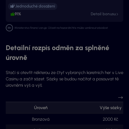
Jednoduché dosažení
91%
Detail bonusu
Ministerstvo financí varuje: Účastí na hazardní hře může vzniknout závislost.
Detailní rozpis odměn za splněné
úrovně
Stačí si otevřít některou ze čtyř vybraných karetních her v Live
Casinu a začít sázet. Sázky se budou načítat a posouvat tě
úrovněmi výš a výš.
Úroveň
Výše sázky
Bronzová
2000 Kč