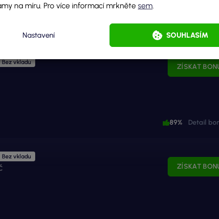
amy na míru. Pro více informací mrkněte
sem
.
89%
Detail bo
Nastavení
SOUHLASÍM
Bez vkladu
ZÍSKAT BON
89%
Detail bo
Bez vkladu
č
ZÍSKAT BON