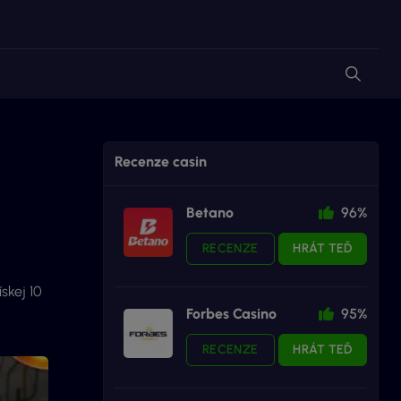
Recenze casin
Betano
96%
RECENZE
HRÁT TEĎ
skej 10
Forbes Casino
95%
RECENZE
HRÁT TEĎ