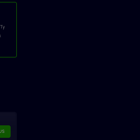
 Ty
k
US