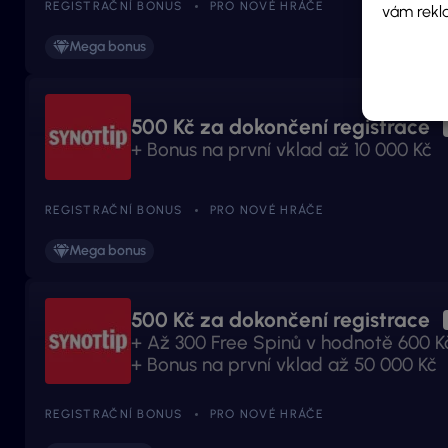
REGISTRAČNÍ BONUS
PRO NOVÉ HRÁČE
vám rekl
Mega bonus
500 Kč za dokončení registrace
+ Bonus na první vklad až 10 000 Kč
REGISTRAČNÍ BONUS
PRO NOVÉ HRÁČE
Mega bonus
500 Kč za dokončení registrace
+ Až 300 Free Spinů v hodnotě 600 K
+ Bonus na první vklad až 50 000 Kč
REGISTRAČNÍ BONUS
PRO NOVÉ HRÁČE