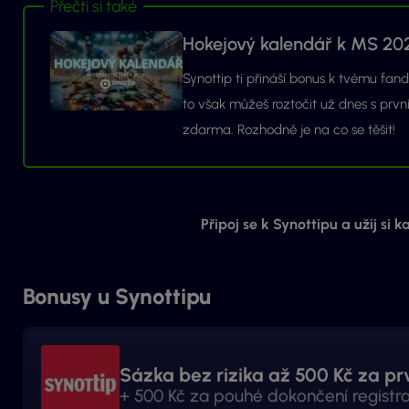
Přečti si také
Hokejový kalendář k MS 202
Synottip ti přináší bonus k tvému fand
to však můžeš roztočit už dnes s prv
zdarma. Rozhodně je na co se těšit!
Připoj se k Synottipu a užij si
Bonusy u Synottipu
Sázka bez rizika až 500 Kč za pr
+ 500 Kč za pouhé dokončení registr