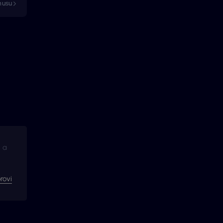
nusu
i a
rovi