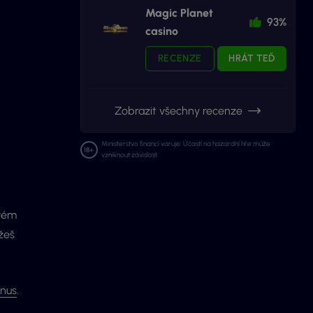
Magic Planet
93%
casino
RECENZE
HRÁT TEĎ
Zobrazit všechny recenze
Ministerstvo financí varuje: Účastí na hazardní hře může
vzniknout závislost.
ovém
žeš
onus
.