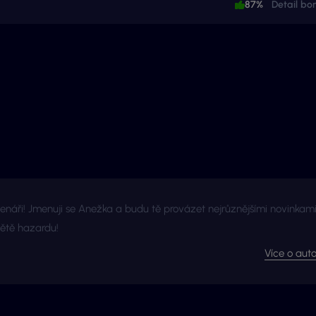
87%
Detail bo
tenáři! Jmenuji se Anežka a budu tě provázet nejrůznějšími novinkam
ětě hazardu!
Více o auto