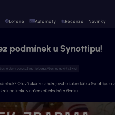
Loterie
Automaty
Recenze
Novinky
ez podmínek u Synottipu!
časné denní bonusy
,
Synottip bonus
,
Všechny novinky
,
Synot
odmínek? Otevři okénko z hokejového kalendáře u Synottipu a zí
íme krok po kroku v našem přehledném článku.