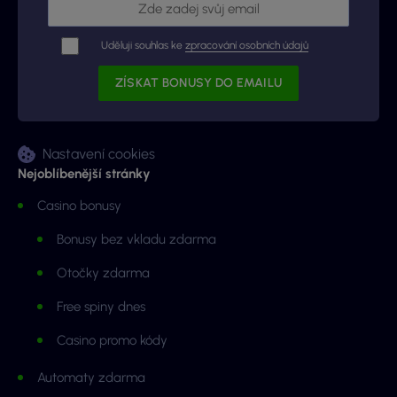
Uděluji souhlas ke
zpracování osobních údajů
Nastavení cookies
Nejoblíbenější stránky
Casino bonusy
Bonusy bez vkladu zdarma
Otočky zdarma
Free spiny dnes
Casino promo kódy
Automaty zdarma