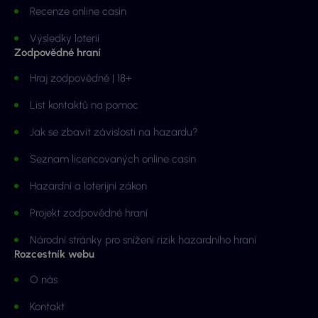
Recenze online casin
Výsledky loterií
Zodpovědné hraní
Hraj zodpovědně | 18+
List kontaktů na pomoc
Jak se zbavit závislosti na hazardu?
Seznam licencovaných online casin
Hazardní a loterijní zákon
Projekt zodpovědné hraní
Národní stránky pro snížení rizik hazardního hraní
Rozcestník webu
O nás
Kontakt