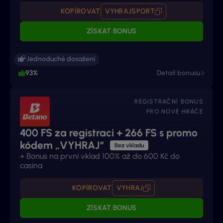
KOPÍROVAT
VYHRAJSPORT
ZÍSKAT BONUS
Jednoduché dosažení
93%
Detail bonusu
REGISTRAČNÍ BONUS
PRO NOVÉ HRÁČE
400 FS za registraci + 266 FS s promo
kódem „VYHRAJ“
Bez vkladu
+ Bonus na první vklad 100% až do 600 Kč do
casina
KOPÍROVAT
VYHRAJ
ZÍSKAT BONUS