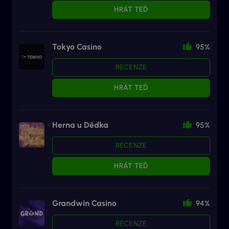
HRÁT TEĎ
Tokyo Casino
95%
RECENZE
HRÁT TEĎ
Herna u Dědka
95%
RECENZE
HRÁT TEĎ
Grandwin Casino
94%
RECENZE