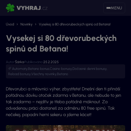
MENU
Úvod
Novinky
Vysekej si 80 dřevorubeckých spinů od Betana!
Vysekej si 80 dřevorubeckých
spinů od Betana!
Autor:
Šárka
Publikováno:
25.2.2025
Automaty
,
Betano bonus
,
Casino bonusy
,
Dočasné denní bonusy
,
Reload bonusy
,
Všechny novinky
,
Betano
Dřevorubci a milovníci výher, zbystřete! Dnešní den ti přináší
pořádnou dávku otoček zdarma v Betanu, ale nebude to jen
tak zadarmo – nejdřív je třeba pořádně máknout. Za
odvedenou práci dostaneš za odměnu 80 free spinů. Tak
nečekej, popadni herní sekeru a jdeme kácet!