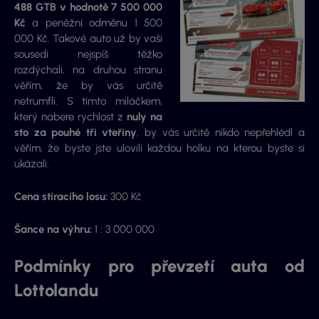
488 GTB v hodnotě 7 500 000
Kč
a peněžní odměnu 1 500
000 Kč. Takové auto už by vaši
sousedi nejspíš těžko
rozdýchali, na druhou stranu
věřím, že by vás určitě
netrumfli. S tímto miláčkem,
který nabere rychlost z
nuly na
sto za pouhé tři vteřiny
, by vás určitě nikdo nepřehlédl a
věřím, že byste jste ulovili každou holku na kterou byste si
ukázali.
Cena stíracího losu:
300 Kč
Šance na výhru:
1 : 3 000 000
Podmínky pro převzetí auta od
Lottolandu