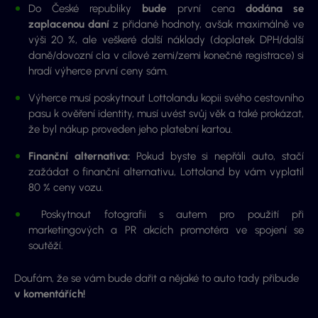
Do České republiky
bude
první cena
dodána se
zaplacenou daní
z přidané hodnoty, avšak maximálně ve
výši 20 %, ale veškeré další náklady (doplatek DPH/další
daně/dovozní cla v cílové zemi/zemi konečné registrace) si
hradí výherce první ceny sám.
Výherce musí poskytnout Lottolandu kopii svého cestovního
pasu k ověření identity, musí uvést svůj věk a také prokázat,
že byl nákup proveden jeho platební kartou.
Finanční alternativa:
Pokud byste si nepřáli auto, stačí
zažádat o finanční alternativu, Lottoland by vám vyplatil
80 % ceny vozu.
Poskytnout fotografii s autem pro použití při
marketingových a PR akcích promotéra ve spojení se
soutěží.
Doufám, že se vám bude dařit a nějaké to auto tady přibude
v komentářích!