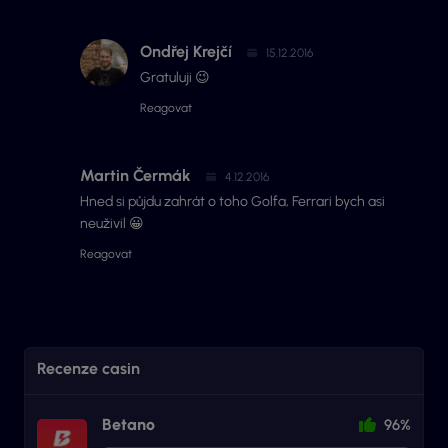
Ondřej Krejčí
15.12.2016
Gratuluji 😉
Reagovat
Martin Čermák
4.12.2016
Hned si půjdu zahrát o toho Golfa, Ferrari bych asi
neuživil 😀
Reagovat
Recenze casin
Betano
96%