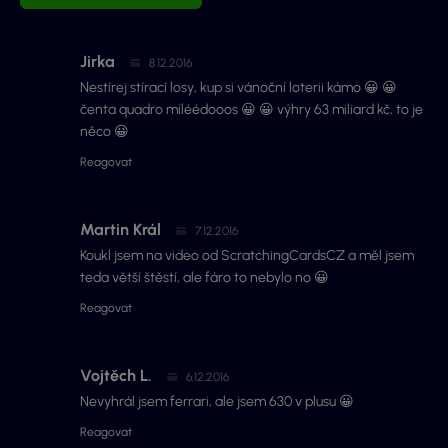
Jirka
8.12.2016
Nestírej stírací losy, kup si vánoční loterii kámo 😀 😀
čenta quadro míléédooos 😀 😀 výhry 63 miliard kč, to je
něco 😀
Reagovat
Martin Král
7.12.2016
Koukl jsem na video od ScratchingCardsCZ a měl jsem
teda větší štěstí, ale fáro to nebylo no 😀
Reagovat
Vojtěch L.
6.12.2016
Nevyhrál jsem ferrari, ale jsem 630 v plusu 😀
Reagovat