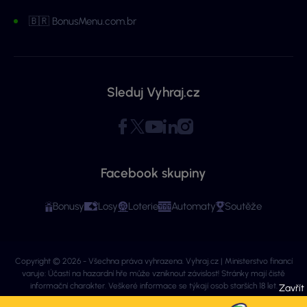
🇧🇷 BonusMenu.com.br
Sleduj Vyhraj.cz
Facebook skupiny
Bonusy
Losy
Loterie
Automaty
Soutěže
Copyright © 2026 - Všechna práva vyhrazena. Vyhraj.cz | Ministerstvo financí
varuje: Účastí na hazardní hře může vzniknout závislost! Stránky mají čistě
informační charakter. Veškeré informace se týkají osob starších 18 let.