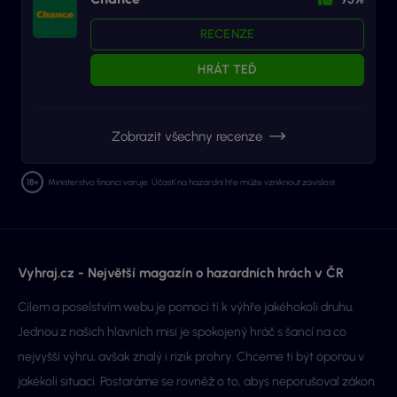
RECENZE
HRÁT TEĎ
Zobrazit všechny recenze
Ministerstvo financí varuje: Účastí na hazardní hře může vzniknout závislost.
Vyhraj.cz - Největší magazín o hazardních hrách v ČR
Cílem a poselstvím webu je pomoci ti k výhře jakéhokoli druhu.
Jednou z našich hlavních misí je spokojený hráč s šancí na co
nejvyšší výhru, avšak znalý i rizik prohry. Chceme ti být oporou v
jakékoli situaci. Postaráme se rovněž o to, abys neporušoval zákon