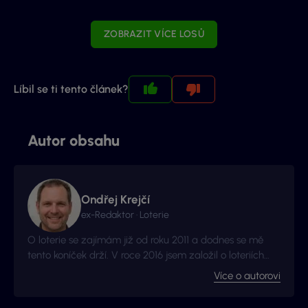
ZOBRAZIT VÍCE LOSŮ
Líbil se ti tento článek?
Autor obsahu
Ondřej Krejčí
ex-Redaktor · Loterie
O loterie se zajímám již od roku 2011 a dodnes se mě
tento koníček drží. V roce 2016 jsem založil o loteriích
web Vyhraj.com, který jsem následně v roce 2017
Více o autorovi
prodal, avšak za podmínek, že budu moci stále
publikovat na téma loterií a stíracích losů. Nyní jste na