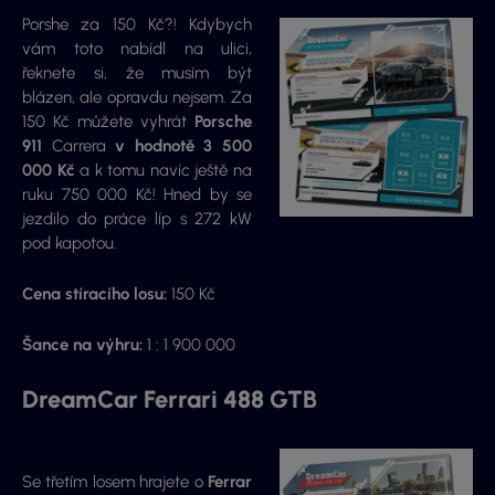
Porshe za 150 Kč?! Kdybych
vám toto nabídl na ulici,
řeknete si, že musím být
blázen, ale opravdu nejsem. Za
150 Kč můžete vyhrát
Porsche
911
Carrera
v hodnotě 3 500
000 Kč
a k tomu navíc ještě na
ruku 750 000 Kč! Hned by se
jezdilo do práce líp s 272 kW
pod kapotou.
Cena stíracího losu:
150 Kč
Šance na výhru:
1 : 1 900 000
DreamCar Ferrari 488 GTB
Se třetím losem hrajete o
Ferrar