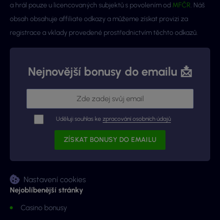
a hrál pouze u licencovaných subjektů s povolením od
MFČR
. Náš
obsah obsahuje affiliate odkazy a můžeme získat provizi za
registrace a vklady provedené prostřednictvím těchto odkazů.
Nejnovější bonusy do emailu 📩
Uděluji souhlas ke
zpracování osobních údajů
Nastavení cookies
Nejoblíbenější stránky
Casino bonusy