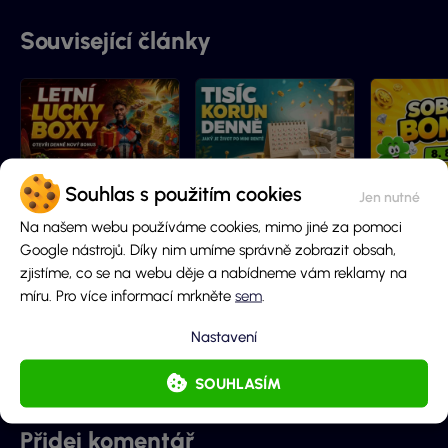
webu, který má s novými majitely nový kabát a
mnohem více informací.
Související články
Souhlas s použitím cookies
Letní Lucky Boxy:
Jak by vypadal
Free spi
Každý den nový
tvůj rok s 365
bonusy 
Na našem webu používáme cookies, mimo jiné za pomoci
bonus u
tisíci navíc?
SOBOTA 
Google nástrojů. Díky nim umíme správně zobrazit obsah,
LuckyBetu!
Aneb jak se mají
2026 (11
zjistíme, co se na webu děje a nabídneme vám reklamy na
výherci Mini
míru. Pro více informací mrkněte
sem
.
Renty
Nastavení
Marťa
8.8.2026
Barbora
8.8.2026
Nikola
SOUHLASÍM
Přidej komentář