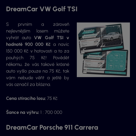
DreamCar VW Golf TSI
S prvním a zároveň
nejlevnějším losem můžete
vyhrát auto
VW Golf TSI
v
hodnotě 900 000 Kč
a navíc
150 000 Kč v hotovosti a to za
pouhých 75 Kč! Povědět
někomu, že vás takové krásné
auto vyšlo pouze na 75 Kč, tak
vám nebude věřit a ještě by
vás označil za blázna.
Cena stíracího losu:
75 Kč
Šance na výhru:
1 : 700 000
DreamCar Porsche 911 Carrera