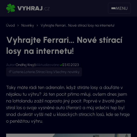
MENU
Úvod
Novinky
Vyhrajte Ferrari… Nové stírací losy na internetu!
Vyhrajte Ferrari… Nové stírací
losy na internetu!
Autor:
Ondřej Krejčí
Aktualizováno:
23.10.2023
Loterie
,
Loterie
,
Stírací losy
,
Všechny novinky
Taky máte rádi ten adrenalin, když stíráte losy a doufáte v
nějakou tu výhru? Já ten pocit přímo miluji, ovšem dnes jsem
na lottolandu zažil naprosto jiný pocit. Poprvé v životě jsem
stíral los o svoje vysněné auto (Ferrari) a můj srdeční tep byl
snad dvakrát vyšší než u klasických stíracích losů, kde se hraje
o peněžitou výhru.