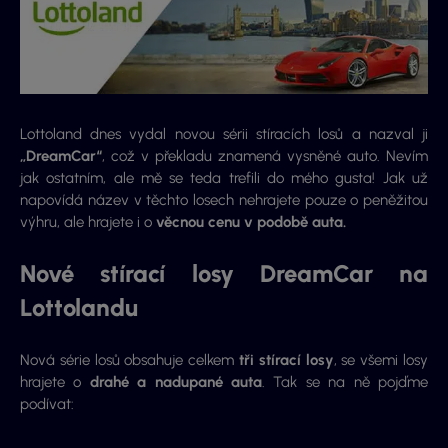
Lottoland dnes vydal novou sérii stíracích losů a nazval ji
„DreamCar“
, což v překladu znamená vysněné auto. Nevím
jak ostatním, ale mě se teda trefili do mého gusta! Jak už
napovídá název v těchto losech nehrajete pouze o peněžitou
výhru, ale hrajete i o
věcnou cenu v podobě auta.
Nové stírací losy DreamCar na
Lottolandu
Nová série losů obsahuje celkem
tři stírací losy
, se všemi losy
hrajete o
drahé a nadupané auta
. Tak se na ně pojďme
podívat: