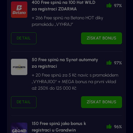
400 Free spinů na 100 Hot WILD
97%
za registraci ZDARMA
+ 266 Free spinů na Betano HOT díky
promokódu „VYHRAJ“
DETAIL
ZÍSKAT BONUS
50 Free spinů na Synot automaty
97%
za registraci
+ 20 Free spinů za 5 Kč navíc s promokódem
„VYHRAJ100“ + MEGA bonus na první vklad
až 250% do 125 000 Kč
DETAIL
ZÍSKAT BONUS
150 Free spinů jako bonus k
96%
registraci u Grandwin