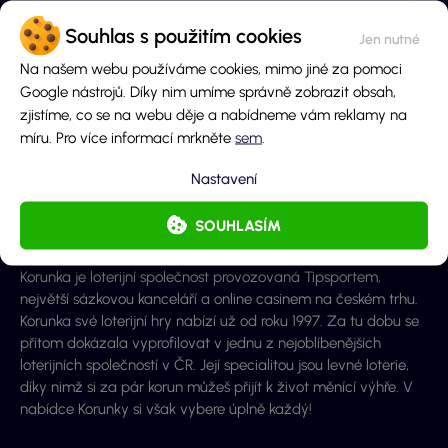
Souhlas s použitím cookies
Napiš nám svou zkušenost
Na našem webu používáme cookies, mimo jiné za pomoci
Google nástrojů. Díky nim umíme správně zobrazit obsah,
OTEVŘÍT FORMULÁŘ
zjistíme, co se na webu děje a nabídneme vám reklamy na
Klady
Los je k dispozici offline i online
míru. Pro více informací mrkněte
sem
.
Zápory
Nastavení
O provozovateli losu
SOUHLASÍM
Korunka je loterijní společnost provozovaná Tipsportem,
největší sázkovou kanceláří a online casinem na českém trhu.
Korunka své loterijní hry nabízí už od roku 1997. Za tu dobu se
přitom dokázala vyprofilovat v jednu z nejoblíbenějších
loterijních společností v ČR. Její specialitou jsou levné loterie,
díky nimž si za pár korun můžeš přijít k život měnící výhře. V
nabídce Korunky si však vybere úplně každý!