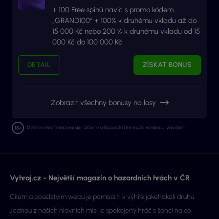
+ 100 Free spinů navíc s promo kódem
„GRAND100“ + 100% k druhému vkladu až do
15 000 Kč nebo 200 % k druhému vkladu od 15
000 Kč do 100 000 Kč
DETAIL
ZÍSKAT BONUS
Zobrazit všechny bonusy na losy
Ministerstvo financí varuje: Účastí na hazardní hře může vzniknout závislost.
Vyhraj.cz - Největší magazín o hazardních hrách v ČR
Cílem a poselstvím webu je pomoci ti k výhře jakéhokoli druhu.
Jednou z našich hlavních misí je spokojený hráč s šancí na co