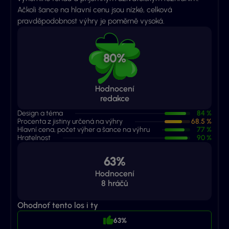
Ačkoli šance na hlavní cenu jsou nízké, celková
pravděpodobnost výhry je poměrně vysoká.
80%
Hodnocení
redakce
Design a téma
84 %
Procenta z jistiny určená na výhry
68.5 %
Hlavní cena, počet výher a šance na výhru
77 %
Hratelnost
90 %
63%
Hodnocení
8
hráčů
Ohodnoť tento los i ty
63%