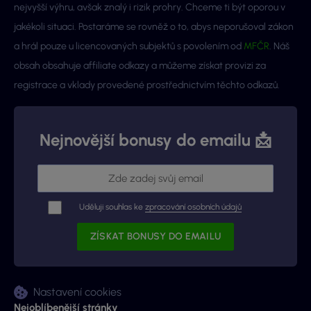
nejvyšší výhru, avšak znalý i rizik prohry. Chceme ti být oporou v
jakékoli situaci. Postaráme se rovněž o to, abys neporušoval zákon
a hrál pouze u licencovaných subjektů s povolením od
MFČR
. Náš
obsah obsahuje affiliate odkazy a můžeme získat provizi za
registrace a vklady provedené prostřednictvím těchto odkazů.
Nejnovější bonusy do emailu 📩
Uděluji souhlas ke
zpracování osobních údajů
Nastavení cookies
Nejoblíbenější stránky