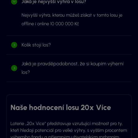
Jaká je nejvyšší výhra v losu?
Nejvyšší výhra, kterou můžeš získat v tomto losu je
offline i online 10 000 000 Kč
Kolik stojí los?
Jaká je pravděpodobnost, že si koupím výherní
los?
Naše hodnocení losu 20x Více
Loterie „20x Více“ představuje vzrušující možnost pro ty,
kteří hledají potenciál pro velké výhry, s vyšším procentem
výherního fondu a příjemným uživatelským rozhraním.