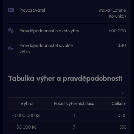
Provozovatel
Maxa (Loterie
Korunka)
Pravděpodobnost hlavní výhry
1 : 600 000
Pravděpodobnost libovolné
1 : 3,40
výhry
Tabulka výher a pravděpodobnosti
Výhra
Počet výherních losů
Celkem ve 
10 000 000 Kč
1
10 000 0
50 000 Kč
7
350 00