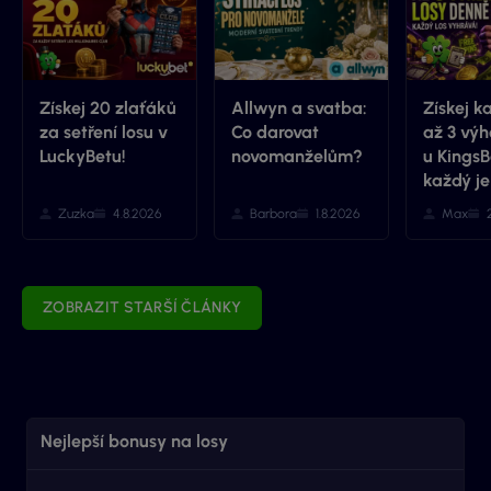
Získej 20 zlaťáků
Allwyn a svatba:
Získej k
za setření losu v
Co darovat
až 3 výh
LuckyBetu!
novomanželům?
u KingsB
každý je
Zuzka
4.8.2026
Barbora
1.8.2026
Max
ZOBRAZIT STARŠÍ ČLÁNKY
Nejlepší bonusy na losy