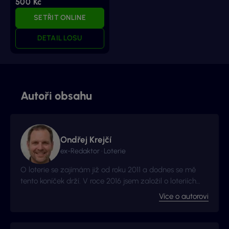
500 Kč
SETŘIT ONLINE
DETAIL LOSU
Autoři obsahu
Ondřej Krejčí
ex-Redaktor · Loterie
O loterie se zajímám již od roku 2011 a dodnes se mě
tento koníček drží. V roce 2016 jsem založil o loteriích
web Vyhraj.com, který jsem následně v roce 2017
Více o autorovi
prodal, avšak za podmínek, že budu moci stále
publikovat na téma loterií a stíracích losů. Nyní jste na
webu, který má s novými majitely nový kabát a