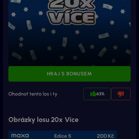
HRAJ S BONUSEM
Ohodnoť tento los i ty
63%
Obrázky losu 20x Více