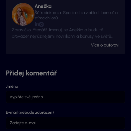
mnohem více informací.
Anežka
Šéfredaktorka · Specialistka v oblasti bonusů a
stíracích losů
Zdravíčko, čtenáři! Jmenuji se Anežka a budu tě
provázet nejrůznějšími novinkami a bonusy ve světě
hazardu!
Více o autorovi
Přidej komentář
Jméno
E-mail (nebude zobrazen)