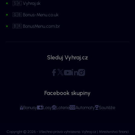
🇸🇰 Vyhraj.sk
🇬🇧 Bonus-Menu.co.uk
🇧🇷 BonusMenu.com.br
Sleduj Vyhraj.cz
Facebook skupiny
Bonusy
Losy
Loterie
Automaty
Soutěže
Copyright © 2026 - Všechna práva vyhrazena. Vyhraj.cz | Ministerstvo financí