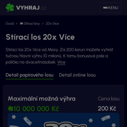
MENU
Úvod
🎟 Stírací losy
20x Více
Stírací los 20x Více
Stírací los 20x Více od Maxy. Za 200 korun můžete vyhrát
tučnou hlavní výhru 10 milionů. K tomu bonusové pole a
políčko na dvacetinásobek.
Více
Detail papírového losu
Detail online losu
Maximální možná výhra
Cena losu
10 000 000 Kč
200 Kč