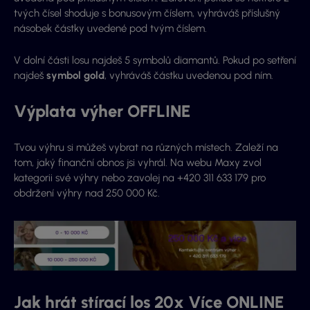
tvých čísel shoduje s bonusovým číslem, vyhráváš příslušný
násobek částky uvedené pod tvým číslem.
V dolní části losu najdeš 5 symbolů diamantů. Pokud po setření
najdeš
symbol gold
, vyhráváš částku uvedenou pod ním.
Výplata výher OFFLINE
Tvou výhru si můžeš vybrat na různých místech. Zaleží na
tom, jaký finanční obnos jsi vyhrál. Na webu Maxy zvol
kategorii své výhry nebo zavolej na +420 311 633 179 pro
obdržení výhry nad 250 000 Kč.
Jak hrát stírací los 20x Více ONLINE