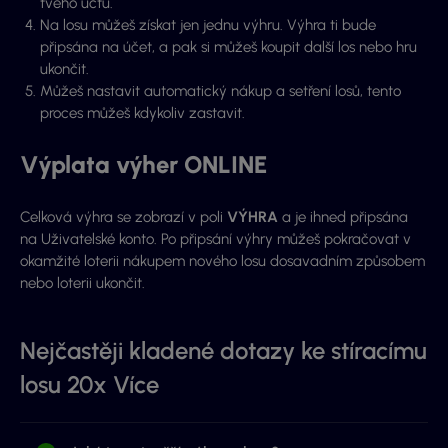
tvého účtu.
Na losu můžeš získat jen jednu výhru. Výhra ti bude
připsána na účet, a pak si můžeš koupit další los nebo hru
ukončit.
Můžeš nastavit automatický nákup a setření losů, tento
proces můžeš kdykoliv zastavit.
Výplata výher ONLINE
Celková výhra se zobrazí v poli
VÝHRA
a je ihned připsána
na Uživatelské konto. Po připsání výhry můžeš pokračovat v
okamžité loterii nákupem nového losu dosavadním způsobem
nebo loterii ukončit.
Nejčastěji kladené dotazy ke stíracímu
losu 20x Více