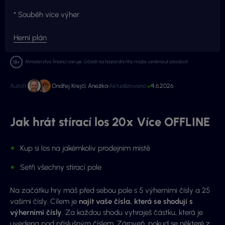
* Souběh více výher
Herní plán
Ministerstvo financí varuje: Účastí na hazardní hře může vzniknout závislost.
Autoři:
Ondřej Krejčí
,
Anežka
Aktualizováno:
4.6.2026
Jak hrát stírací los 20x Více OFFLINE
Kup si los na jakémkoliv prodejním místě
Setři všechny stírací pole
Na začátku hry máš před sebou pole s 5 výherními čísly a 25
vašimi čísly. Cílem je
najít vaše čísla, která se shodují s
výherními čísly
. Za každou shodu vyhraješ částku, která je
uvedena pod příslušným číslem. Zároveň, pokud se některé z