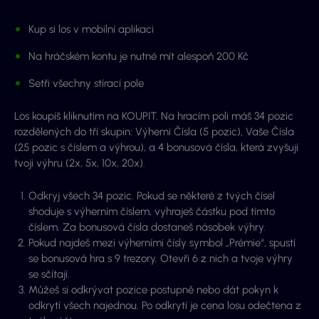
Kup si los v mobilní aplikaci
Na hráčském kontu je nutné mít alespoň 200 Kč
Setři všechny stírací pole
Los koupíš kliknutím na KOUPIT. Na hracím poli máš 34 pozic
rozdělených do tří skupin: Výherní Čísla (5 pozic), Vaše Čísla
(25 pozic s číslem a výhrou), a 4 bonusová čísla, která zvyšují
tvoji výhru (2x, 5x, 10x, 20x).
Odkryj všech 34 pozic. Pokud se některé z tvých čísel
shoduje s výherním číslem, vyhraješ částku pod tímto
číslem. Za bonusová čísla dostaneš násobek výhry.
Pokud najdeš mezi výherními čísly symbol „Prémie“, spustí
se bonusová hra s 9 trezory. Otevři 6 z nich a tvoje výhry
se sčítají.
Můžeš si odkrývat pozice postupně nebo dát pokyn k
odkrytí všech najednou. Po odkrytí je cena losu odečtena z