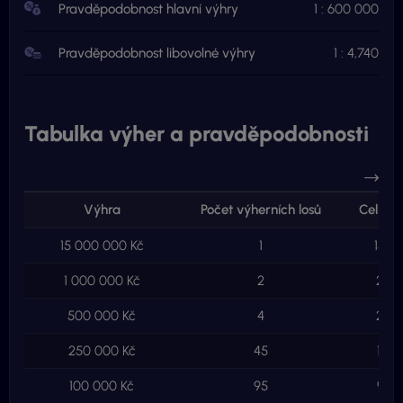
Pravděpodobnost hlavní výhry
1 : 600 000
Pravděpodobnost libovolné výhry
1 : 4,740
Tabulka výher a pravděpodobnosti
Výhra
Počet výherních losů
Celkem
15 000 000 Kč
1
15 0
1 000 000 Kč
2
2 00
500 000 Kč
4
2 00
250 000 Kč
45
11 2
100 000 Kč
95
9 50