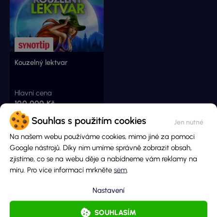
Kouzelný lektvar
Hlavní cena
100 000 Kč
Cena losu
Souhlas s použitím cookies
10 Kč
Na našem webu používáme cookies, mimo jiné za pomoci
SETŘIT ONLINE
Google nástrojů. Díky nim umíme správně zobrazit obsah,
zjistíme, co se na webu děje a nabídneme vám reklamy na
DETAIL LOSU
míru. Pro více informací mrkněte
sem
.
Nastavení
Podobné doporučené losy
SOUHLASÍM