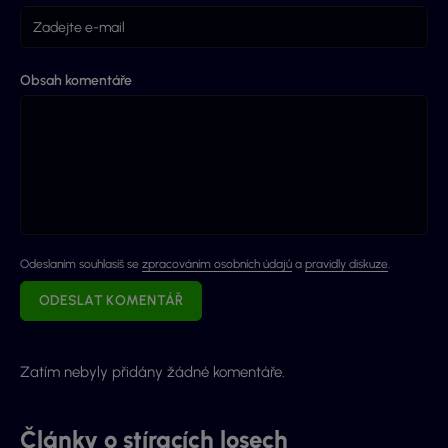
Obsah komentáře
Odeslaním souhlasíš se
zpracováním osobních údajů
a
pravidly diskuze
.
ODESLAT KOMENTÁŘ
Zatím nebyly přidány žádné komentáře.
Články o stíracích losech