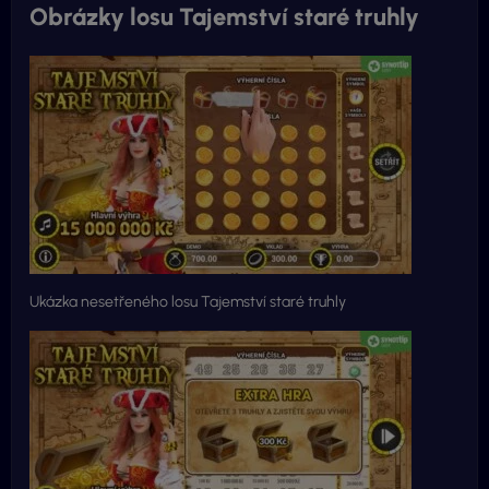
Obrázky losu Tajemství staré truhly
Ukázka nesetřeného losu Tajemství staré truhly