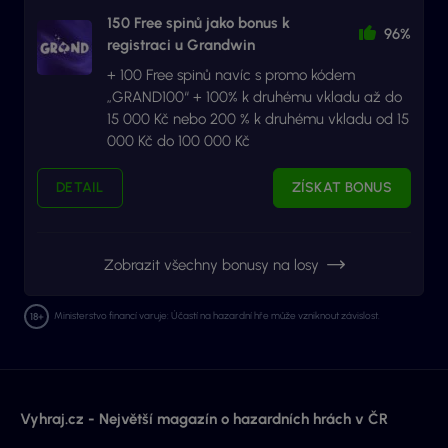
150 Free spinů jako bonus k
96%
registraci u Grandwin
+ 100 Free spinů navíc s promo kódem
„GRAND100“ + 100% k druhému vkladu až do
15 000 Kč nebo 200 % k druhému vkladu od 15
000 Kč do 100 000 Kč
DETAIL
ZÍSKAT BONUS
Zobrazit všechny bonusy na losy
Ministerstvo financí varuje: Účastí na hazardní hře může vzniknout závislost.
Vyhraj.cz - Největší magazín o hazardních hrách v ČR