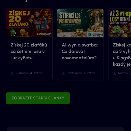
Získej 20 zlaťáků
Allwyn a svatba:
Získej k
za setření losu v
Co darovat
až 3 výh
LuckyBetu!
novomanželům?
u KingsB
každý je
Zuzka
4.8.2026
Barbora
1.8.2026
Max
ZOBRAZIT STARŠÍ ČLÁNKY