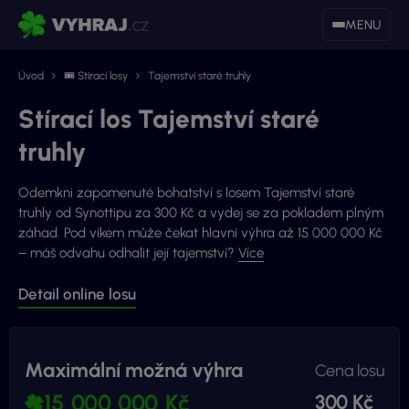
MENU
Úvod
🎟 Stírací losy
Tajemství staré truhly
Stírací los Tajemství staré
truhly
Odemkni zapomenuté bohatství s losem Tajemství staré
truhly od Synottipu za 300 Kč a vydej se za pokladem plným
záhad. Pod víkem může čekat hlavní výhra až 15 000 000 Kč
– máš odvahu odhalit její tajemství?
Více
Detail online losu
Maximální možná výhra
Cena losu
15 000 000 Kč
300 Kč