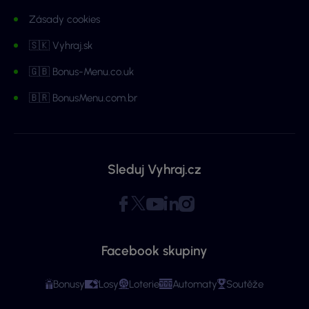
Zásady cookies
🇸🇰 Vyhraj.sk
🇬🇧 Bonus-Menu.co.uk
🇧🇷 BonusMenu.com.br
Sleduj Vyhraj.cz
Facebook skupiny
Bonusy
Losy
Loterie
Automaty
Soutěže