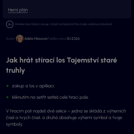
Herní plán
Ministerstvo financí varuje: Účastí na hazardní hře může vzniknout závislost.
Autor:
Adéla Hlavová
Publikováno:
13.1.2026
Jak hrát stírací los Tajemství staré
truhly
zakup si los v aplikaci
kliknutím na setřít setřeš celé hrací pole.
V hracím poli najdeš dvě sekce – jedna se skládá z výherních
čísel a tvých čísel, a druhá obsahuje výherní symbol a tvoje
symboly.