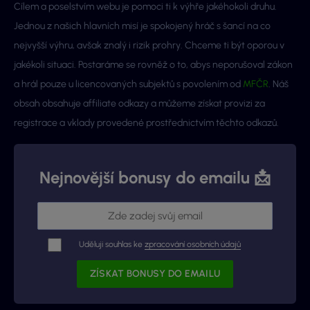
Cílem a poselstvím webu je pomoci ti k výhře jakéhokoli druhu.
Jednou z našich hlavních misí je spokojený hráč s šancí na co
nejvyšší výhru, avšak znalý i rizik prohry. Chceme ti být oporou v
jakékoli situaci. Postaráme se rovněž o to, abys neporušoval zákon
a hrál pouze u licencovaných subjektů s povolením od
MFČR
. Náš
obsah obsahuje affiliate odkazy a můžeme získat provizi za
registrace a vklady provedené prostřednictvím těchto odkazů.
Nejnovější bonusy do emailu 📩
Uděluji souhlas ke
zpracování osobních údajů