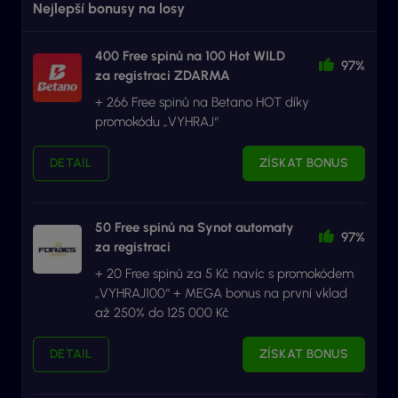
Nejlepší bonusy na losy
400 Free spinů na 100 Hot WILD
97%
za registraci ZDARMA
+ 266 Free spinů na Betano HOT díky
promokódu „VYHRAJ“
DETAIL
ZÍSKAT BONUS
50 Free spinů na Synot automaty
97%
za registraci
+ 20 Free spinů za 5 Kč navíc s promokódem
„VYHRAJ100“ + MEGA bonus na první vklad
až 250% do 125 000 Kč
DETAIL
ZÍSKAT BONUS