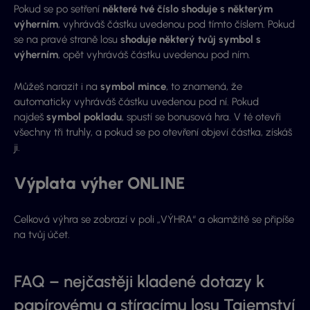
Pokud se po setření
některé tvé číslo shoduje s některým
výherním
, vyhráváš částku uvedenou pod tímto číslem. Pokud
se na pravé straně losu
shoduje některý tvůj symbol s
výherním
, opět vyhráváš částku uvedenou pod ním.
Můžeš narazit i na
symbol mince
, to znamená, že
automaticky vyhráváš částku uvedenou pod ní. Pokud
najdeš
symbol pokladu
, spustí se bonusová hra. V té otevři
všechny tři truhly, a pokud se po otevření objeví částka, získáš
ji.
Výplata výher ONLINE
Celková výhra se zobrazí v poli „VÝHRA“ a okamžitě se připíše
na tvůj účet.
FAQ – nejčastěji kladené dotazy k
papírovému a stíracímu losu Tajemství