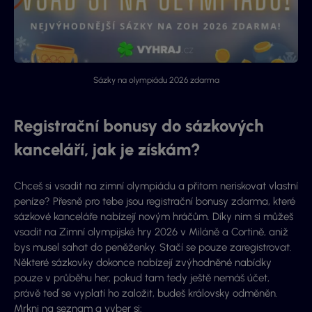
Sázky na olympiádu 2026 zdarma
Registrační bonusy do sázkových
kanceláří, jak je získám?
Chceš si vsadit na zimní olympiádu a přitom neriskovat vlastní
peníze? Přesně pro tebe jsou registrační bonusy zdarma, které
sázkové kanceláře nabízejí novým hráčům. Díky nim si můžeš
vsadit na Zimní olympijské hry 2026 v Miláně a Cortině, aniž
bys musel sahat do peněženky. Stačí se pouze zaregistrovat.
Některé sázkovky dokonce nabízejí zvýhodněné nabídky
pouze v průběhu her, pokud tam tedy ještě nemáš účet,
právě teď se vyplatí ho založit, budeš královsky odměněn.
Mrkni na seznam a vyber si: