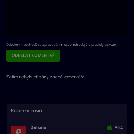
Odeslaním souhlasíš se
zpracováním osobních údajů
a
pravidly diskuze
.
ODESLAT KOMENTÁŘ
Zatím nebyly přidány žádné komentáře.
Recenze casin
Betano
96%