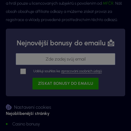
a hrál pouze u licencovaných subjektů s povolením od
MFČR
. Náš
obsah obsahuje affiliate odkazy a můžeme získat provizi za
registrace a vklady provedené prostřednictvím těchto odkazů.
Nejnovější bonusy do emailu 📩
Uděluji souhlas ke
zpracování osobních údajů
Nastavení cookies
Nejoblíbenější stránky
Casino bonusy