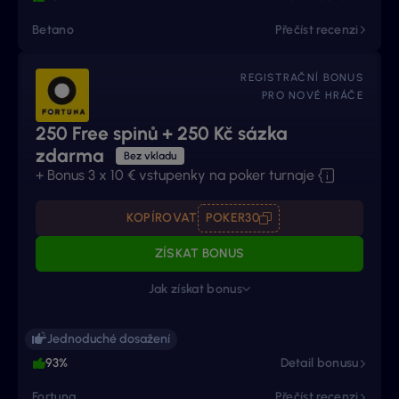
Betano
Přečíst recenzi
REGISTRAČNÍ BONUS
PRO NOVÉ HRÁČE
250 Free spinů + 250 Kč sázka
zdarma
Bez vkladu
+ Bonus 3 x 10 € vstupenky na poker turnaje
KOPÍROVAT
POKER30
ZÍSKAT BONUS
Jak získat bonus
Jednoduché dosažení
93%
Detail bonusu
Fortuna
Přečíst recenzi