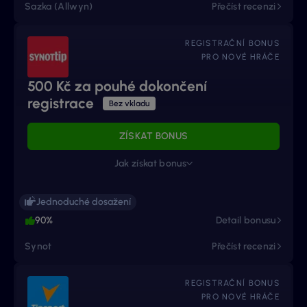
Sazka (Allwyn)
Přečíst recenzi
REGISTRAČNÍ BONUS
PRO NOVÉ HRÁČE
500 Kč za pouhé dokončení
registrace
Bez vkladu
ZÍSKAT BONUS
Jak získat bonus
Jednoduché dosažení
90%
Detail bonusu
Synot
Přečíst recenzi
REGISTRAČNÍ BONUS
PRO NOVÉ HRÁČE