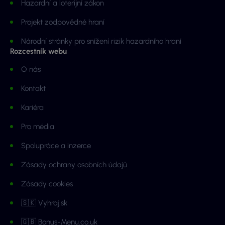
Hazardní a loterijní zákon
Projekt zodpovědné hraní
Národní stránky pro snížení rizik hazardního hraní
Rozcestník webu
O nás
Kontakt
Kariéra
Pro média
Spolupráce a inzerce
Zásady ochrany osobních údajů
Zásady cookies
🇸🇰 Vyhraj.sk
🇬🇧 Bonus-Menu.co.uk