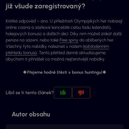
již všude zaregistrovaný?
Krátká odpověď – ano. U příležitosti Olympijských her nabízejí
online casina a sázkové kanceláře celou řadu kalendářů,
hokejových bonusů a dalších akcí. Díky nim můžeš získat další
peníze na sázení, nebo také
Free spiny
do oblíbených her.
Všechny tyto nabídky nalezneš v našem
každodenním
přehledu bonusů
. Tento přehled denně aktualizujeme,
abychom ti přinášeli co možná nejčerstvější nabídky.
🍀Přejeme hodně štěstí v bonus huntingu!🍀
Líbil se ti tento článek?
Autor obsahu