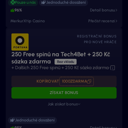
Pouze u nás
Jednoduché dosažení
96%
Detail bonusu
MerkurXtip Casino
Přečíst recenzi
REGISTRAČNÍ BONUS
PRO NOVÉ HRÁČE
250 Free spinů na Tech4Bet + 250 Kč
sázka zdarma
Bez vkladu
+ Dalších 250 Free spinů + 250 Kč sázka zdarma
KOPÍROVAT
1000ZDARMA
ZÍSKAT BONUS
Jak získat bonus
Jednoduché dosažení
95%
Detail bonusu