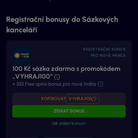
Registrační bonusy do Sázkových
kanceláří
REGISTRAČNÍ BONUS
PRO NOVÉ HRÁČE
100 Kč sázka zdarma s promokódem
„VYHRAJ100“
+ 333 Free spinů bonus pro nové hráče
KOPÍROVAT
VYHRAJ100
ZÍSKAT BONUS
Jak získat bonus