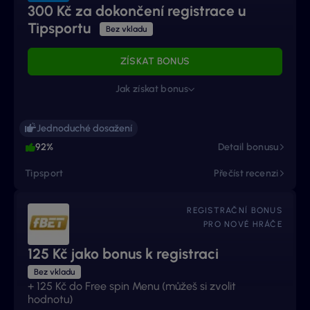
300 Kč za dokončení registrace u
Tipsportu
Bez vkladu
ZÍSKAT BONUS
Jak získat bonus
Jednoduché dosažení
92%
Detail bonusu
Tipsport
Přečíst recenzi
REGISTRAČNÍ BONUS
PRO NOVÉ HRÁČE
125 Kč jako bonus k registraci
Bez vkladu
+ 125 Kč do Free spin Menu (můžeš si zvolit
hodnotu)