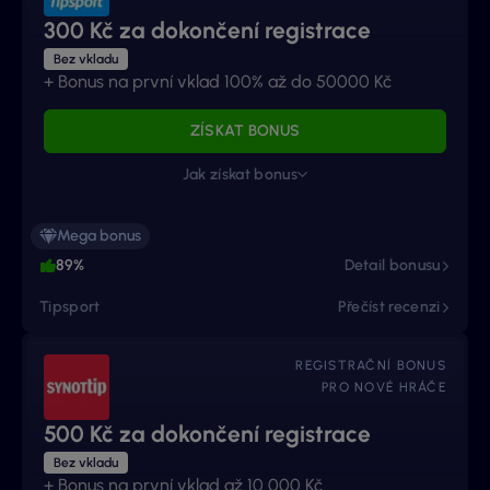
300 Kč za dokončení registrace
Bez vkladu
+ Bonus na první vklad 100% až do 50000 Kč
ZÍSKAT BONUS
Jak získat bonus
Mega bonus
89%
Detail bonusu
Tipsport
Přečíst recenzi
REGISTRAČNÍ BONUS
PRO NOVÉ HRÁČE
500 Kč za dokončení registrace
Bez vkladu
+ Bonus na první vklad až 10 000 Kč