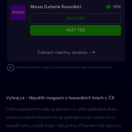
Maxa (Loterie Korunka)
93%
RECENZE
HRÁT TEĎ
Zobrazit všechny recenze
Ministerstvo financí varuje: Účastí na hazardní hře může vzniknout závislost.
Vyhraj.cz - Největší magazín o hazardních hrách v ČR
Cílem a poselstvím webu je pomoci ti k výhře jakéhokoli druhu.
Jednou z našich hlavních misí je spokojený hráč s šancí na co
nejvyšší výhru, avšak znalý i rizik prohry. Chceme ti být oporou v