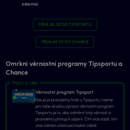
zdarma
!
PŘIHLAS SE DO TIPSPORTU
PŘIHLAS SE DO CHANCE
Omrkni věrnostní programy Tipsportu a
Chance
Přečti si také
Věrnostní program Tipsport
Pokud jsi pravidelný hráč u Tipsportu, máme
pro tebe skvělou zprávu! Věrnostní program
Tipsportu je tu, aby odměnil tvoji věrnost a
pravidelný přístup k sázení. Čím více sázíš, tím
více odměn a bonusů můžeš získat.