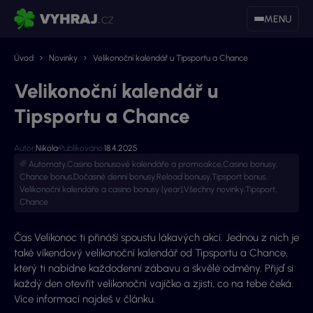
MENU
Úvod
Novinky
Velikonoční kalendář u Tipsportu a Chance
Velikonoční kalendář u
Tipsportu a Chance
Autor:
Nikola
Publikováno:
18.4.2025
Automaty
,
Casino bonusové kalendáře a promoakce
,
Casino bonusy
,
Chance bonus
,
Dočasné denní bonusy
,
Reload bonusy
,
Tipsport bonus
,
Velikonoční kalendáře a casino bonusy [year]
,
Všechny novinky
,
Tipsport
,
Chance
Čas Velikonoc ti přináší spoustu lákavých akcí. Jednou z nich je
také víkendový velikonoční kalendář od Tipsportu a Chance,
který ti nabídne každodenní zábavu a skvělé odměny. Přijď si
každý den otevřít velikonoční vajíčko a zjisti, co na tebe čeká.
Více informací najdeš v článku.