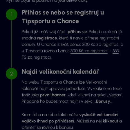
Nyní se pojďme podívat na jednotlivé kroky.
Přihlas se nebo se registruj u
Tipsportu a Chance
Pokud již máš svůj účet,
přihlas se
. Pokud ne, čeká tě
snadná
registrace
, která ti navíc přinese registrační
bonusy
. U Chance získáš
bonus 200 Kč za registraci
a
u Tipsportu rovnou bonus
300 Kč za registraci
+
333
FS za registraci
.
Najdi velikonoční kalendář
Na webu Tipsportu a Chance lze Velikonoční
kalendář najít opravdu jednoduše. Vykoukne na tebe
totiž jako
první banner
, když klikneš na sekci „Vegas“.
Případně ho budeš moct najít i v sekci „
Bonusy
„.
Krom toho na tebe také může
vyskočit
velikonoční
vajíčko ihned po přihlášení
. Můžeš na něj
kliknout
a
přenést se rovnou k bonusu.