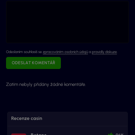
Odeslaním souhlasíš se
zpracováním osobních údajů
a
pravidly diskuze
.
ODESLAT KOMENTÁŘ
Zatím nebyly přidány žádné komentáře.
Recenze casin