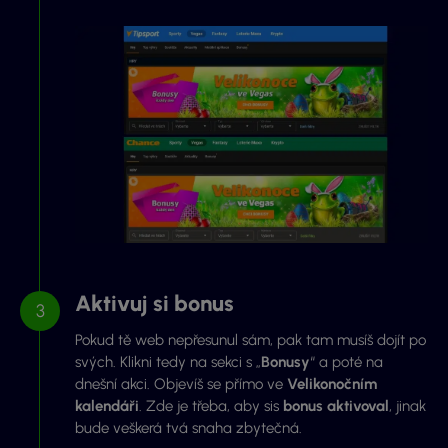
Aktivuj si bonus
Pokud tě web nepřesunul sám, pak tam musíš dojít po
svých. Klikni tedy na sekci s „
Bonusy
“ a poté na
dnešní akci. Objevíš se přímo ve
Velikonočním
kalendáři
. Zde je třeba, aby sis
bonus aktivoval
, jinak
bude veškerá tvá snaha zbytečná.