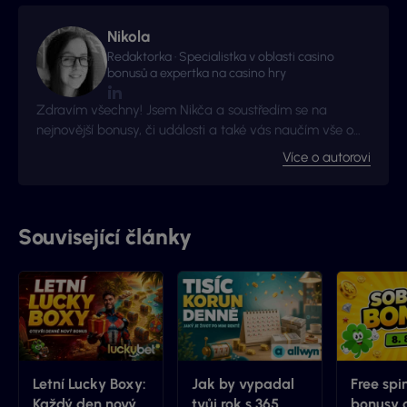
Nikola
Redaktorka · Specialistka v oblasti casino
bonusů a expertka na casino hry
Zdravím všechny! Jsem Nikča a soustředím se na
nejnovější bonusy, či události a také vás naučím vše o
nejoblíbenějších casinových hrách.
Více o autorovi
Související články
Letní Lucky Boxy:
Jak by vypadal
Free spi
Každý den nový
tvůj rok s 365
bonusy 