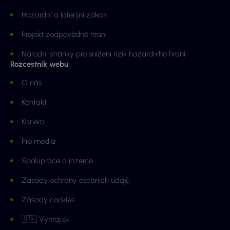
Hazardní a loterijní zákon
Projekt zodpovědné hraní
Národní stránky pro snížení rizik hazardního hraní
Rozcestník webu
O nás
Kontakt
Kariéra
Pro média
Spolupráce a inzerce
Zásady ochrany osobních údajů
Zásady cookies
🇸🇰 Vyhraj.sk