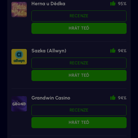
Herna u Dědka
95%
RECENZE
HRÁT TEĎ
Sazka (Allwyn)
94%
RECENZE
HRÁT TEĎ
Grandwin Casino
94%
RECENZE
HRÁT TEĎ