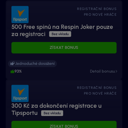
REGISTRAČNÍ BONUS
PRO NOVÉ HRÁČE
500 Free spinů na Respin Joker pouze
za registraci
Bez vkladu
ZÍSKAT BONUS
Jednoduché dosažení
93%
Detail bonusu
REGISTRAČNÍ BONUS
PRO NOVÉ HRÁČE
300 Kč za dokončení registrace u
Tipsportu
Bez vkladu
ZÍSKAT BONUS