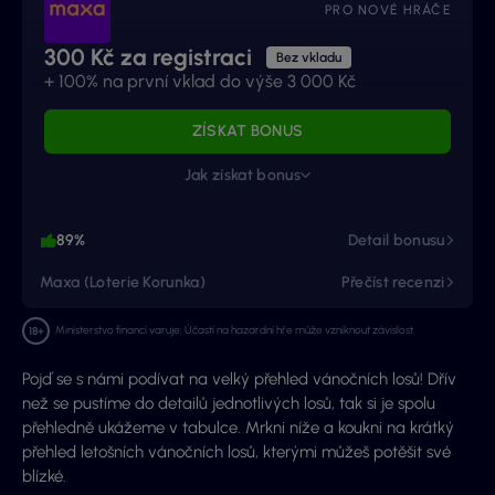
PRO NOVÉ HRÁČE
300 Kč za registraci
Bez vkladu
+ 100% na první vklad do výše 3 000 Kč
ZÍSKAT BONUS
Jak získat bonus
89%
Detail bonusu
Maxa (Loterie Korunka)
Přečíst recenzi
Ministerstvo financí varuje: Účastí na hazardní hře může vzniknout závislost.
Pojď se s námi podívat na velký přehled vánočních losů! Dřív
než se pustíme do detailů jednotlivých losů, tak si je spolu
přehledně ukážeme v tabulce. Mrkni níže a koukni na krátký
přehled letošních vánočních losů, kterými můžeš potěšit své
blízké.