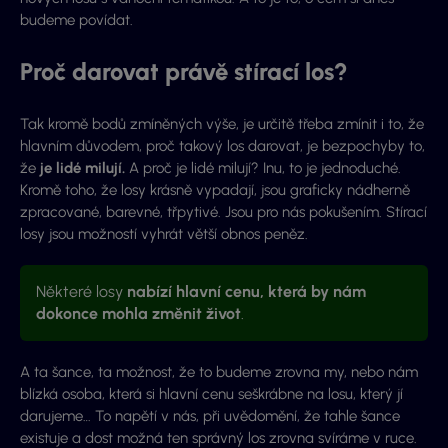
budeme povídat.
Proč darovat právě stírací los?
Tak kromě bodů zmíněných výše, je určitě třeba zmínit i to, že
hlavním důvodem, proč takový los darovat, je bezpochyby to,
že
je lidé milují.
A proč je lidé milují? Inu, to je jednoduché.
Kromě toho, že losy krásně vypadají, jsou graficky nádherně
zpracované, barevné, třpytivé. Jsou pro nás pokušením. Stírací
losy jsou možností vyhrát větší obnos peněz.
Některé losy
nabízí hlavní cenu, která by nám
dokonce mohla změnit život
.
A ta šance, ta možnost, že to budeme zrovna my, nebo nám
blízká osoba, která si hlavní cenu seškrábne na losu, který jí
darujeme… To napětí v nás, při uvědomění, že tahle šance
existuje a dost možná ten správný los zrovna svíráme v ruce.