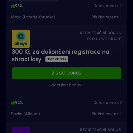
93%
Detail bonusu
Maxa (Loterie Korunka)
Přečíst recenzi
REGISTRAČNÍ BONUS
PRO NOVÉ HRÁČE
300 Kč za dokončení registrace na
stírací losy
Bez vkladu
ZÍSKAT BONUS
Jak získat bonus
92%
Detail bonusu
Sazka (Allwyn)
Přečíst recenzi
REGISTRAČNÍ BONUS