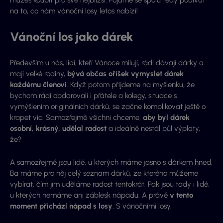
na to, co nám vánoční losy letos nabízí!
Vánoční los jako dárek
Především u nás, lidí, kteří Vánoce milují, rádi dávají dárky a
mají velké rodiny,
bývá občas oříšek vymyslet dárek
každému členovi
. Když potom přijdeme na myšlenku, že
bychom rádi obdarovali i přátele a kolegy, situace s
vymýšlením originálních dárků, se začne komplikovat ještě o
krapet víc. Samozřejmě všichni chceme,
aby byl dárek
osobní, krásný, udělal radost
a ideálně nestál půl výplaty,
že?
A samozřejmě jsou lidé, u kterých máme jasno s dárkem hned.
Ba máme pro něj celý seznam dárků, ze kterého můžeme
vybírat, čím jim uděláme radost tentokrát. Pak jsou tady i lidé,
u kterých nemáme ani záblesk nápadu. A právě
v tento
moment přichází nápad s losy
. S vánočními losy.