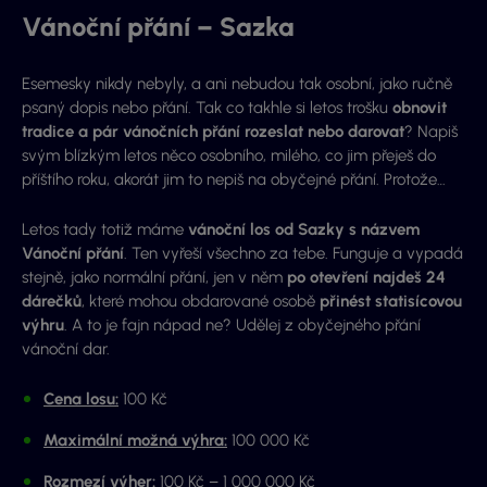
Vánoční přání – Sazka
Esemesky nikdy nebyly, a ani nebudou tak osobní, jako ručně
psaný dopis nebo přání. Tak co takhle si letos trošku
obnovit
tradice a pár vánočních přání rozeslat nebo darovat
? Napiš
svým blízkým letos něco osobního, milého, co jim přeješ do
příštího roku, akorát jim to nepiš na obyčejné přání. Protože…
Letos tady totiž máme
vánoční los od Sazky s názvem
Vánoční přání
. Ten vyřeší všechno za tebe. Funguje a vypadá
stejně, jako normální přání, jen v něm
po otevření najdeš 24
dárečků
, které mohou obdarované osobě
přinést statisícovou
výhru
. A to je fajn nápad ne? Udělej z obyčejného přání
vánoční dar.
Cena losu:
100 Kč
Maximální možná výhra:
100 000 Kč
Rozmezí výher:
100 Kč – 1 000 000 Kč