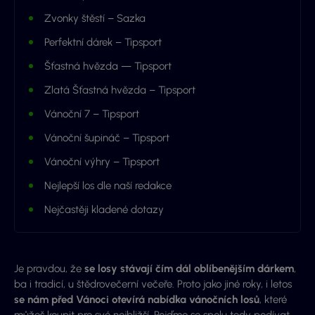
Zvonky štěstí – Sazka
Perfektní dárek – Tipsport
Šťastná hvězda — Tipsport
Zlatá Šťastná hvězda – Tipsport
Vánoční 7 – Tipsport
Vánoční šupináč – Tipsport
Vánoční výhry – Tipsport
Nejlepší los dle naší redakce
Nejčastěji kladené dotazy
Je pravdou, že
se losy stávají čím dál oblíbenějším dárkem
,
ba i tradicí, u štědrovečerní večeře. Proto jako jiné roky, i letos
se nám před Vánoci otevírá nabídka vánočních losů
, které
můžeš koupit pro své nejbližší. Pojďme se spolu tedy podívat