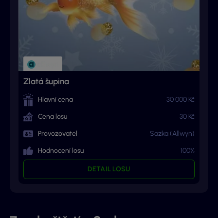
Zlatá šupina
Hlavní cena
30 000 Kč
Cena losu
30 Kč
Provozovatel
Sazka (Allwyn)
Hodnocení losu
100%
DETAIL LOSU