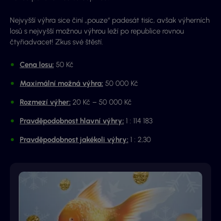
Nejvyšší výhra sice činí „pouze“ padesát tisíc, avšak výherních
losů s nejvyšší možnou výhrou leží po republice rovnou
čtyřiadvacet! Zkus své štěstí.
Cena losu:
50 Kč
Maximální možná výhra:
50 000 Kč
Rozmezí výher:
20 Kč – 50 000 Kč
Pravděpodobnost hlavní výhry:
1 : 114 183
Pravděpodobnost jakékoli výhry:
1 : 2,30