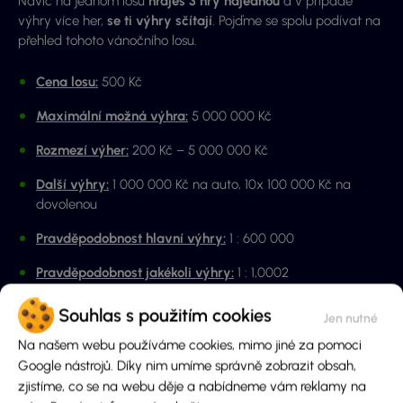
Navíc na jednom losu
hraješ 3 hry najednou
a v případě
výhry více her,
se ti výhry sčítají
. Pojďme se spolu podívat na
přehled tohoto vánočního losu.
Cena losu:
500 Kč
Maximální možná výhra:
5 000 000 Kč
Rozmezí výher:
200 Kč – 5 000 000 Kč
Další výhry:
1 000 000 Kč na auto, 10x 100 000 Kč na
dovolenou
Pravděpodobnost hlavní výhry:
1 : 600 000
Pravděpodobnost jakékoli výhry:
1 : 1,0002
Souhlas s použitím cookies
Na našem webu používáme cookies, mimo jiné za pomoci
Google nástrojů. Díky nim umíme správně zobrazit obsah,
zjistíme, co se na webu děje a nabídneme vám reklamy na