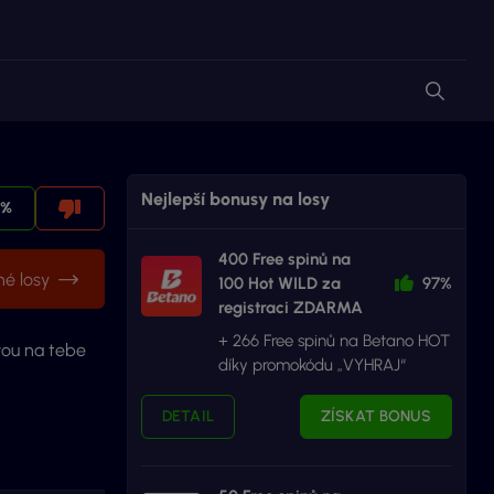
Nejlepší bonusy na losy
0%
400 Free spinů na
é losy
100 Hot WILD za
97%
registraci ZDARMA
+ 266 Free spinů na Betano HOT
vou na tebe
díky promokódu „VYHRAJ“
DETAIL
ZÍSKAT BONUS