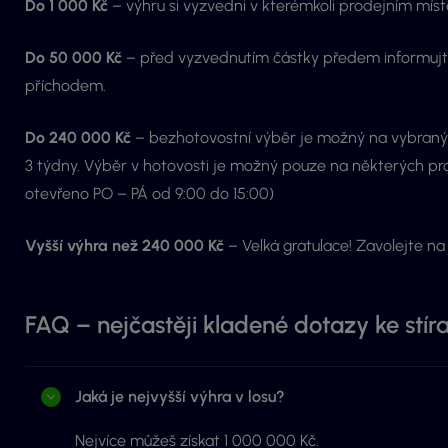
Do 1 000 Kč
– výhru si vyzvedni v kterémkoli prodejním míst
Do 50 000 Kč
– před vyzvednutím částky předem informujte
příchodem.
Do 240 000 Kč
– bezhotovostní výběr je možný na vybranýc
3 týdny. Výběr v hotovosti je možný pouze na některých pro
otevřeno PO – PÁ od 9:00 do 15:00)
Vyšší výhra než 240 000 Kč
– Velká gratulace! Zavolejte na 
FAQ – nejčastěji kladené dotazy ke stír
Jaká je nejvyšší výhra v losu?
Nejvíce můžeš získat 1 000 000 Kč.