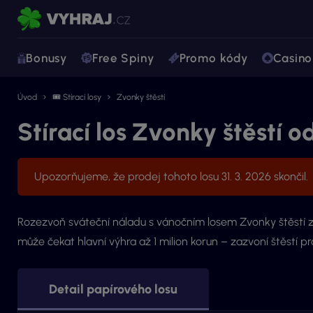
Bonusy
Free Spiny
Promo kódy
Casino
Úvod
🎟 Stírací losy
Zvonky štěstí
Stírací los Zvonky štěstí 
Upozorňujeme, že prodej tohoto losu 31. 3. 2026 skončil.
Rozezvoň sváteční náladu s vánočním losem Zvonky štěstí za 
může čekat hlavní výhra až 1 milion korun – zazvoní štěstí 
Detail papírového losu