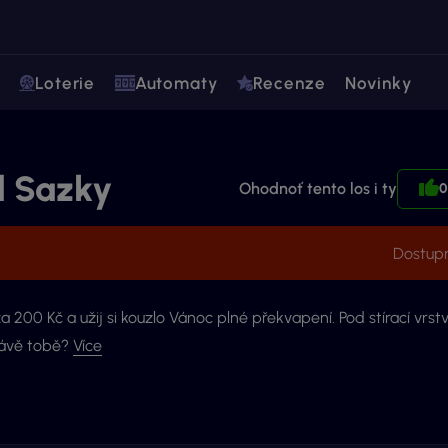
Loterie
Automaty
Recenze
Novinky
od Sazky
Ohodnoť tento los i ty
Dostupn
200 Kč a užij si kouzlo Vánoc plné překvapení. Pod stírací vrst
právě tobě?
Více