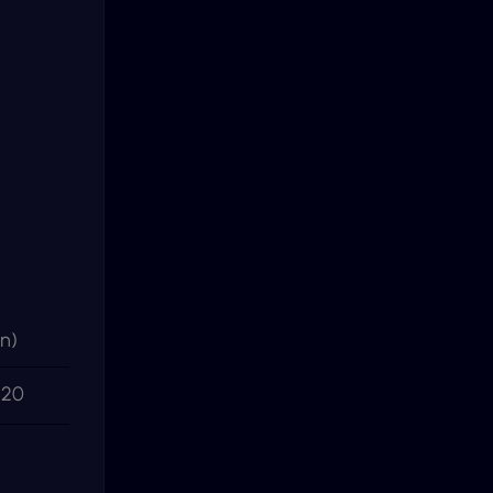
n)
 120
2