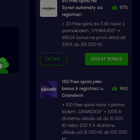
50 Free spinů na
Synot automaty za
97%
registraci
+ 20 Free spinů za 5 Kč navíc s
promokódem „VYHRAJ100“ +
MEGA bonus na první vklad až
250% do 125 000 Kč
DETAIL
ZÍSKAT BONUS
150 Free spinů jako
bonus k registraci u
96%
Grandwin
+ 100 Free spinů navíc s promo
kódem „GRAND100“ + 100% k
druhému vkladu až do 15 000
Kč nebo 200 % k druhému
vkladu od 15 000 Kč do 100 000
Kč