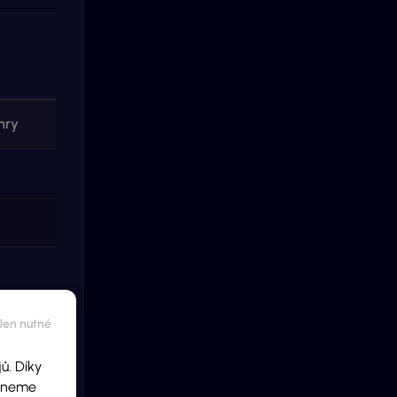
hry
ů. Díky
ídneme