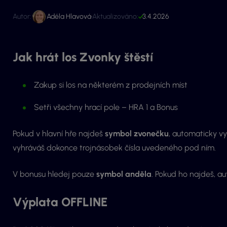
Autor:
Adéla Hlavová
Aktualizováno:
3.4.2026
Jak hrát los Zvonky štěstí
Zakup si los na některém z prodejních míst
Setři všechny hrací pole – HRA 1 a Bonus
Pokud v hlavní hře najdeš
symbol zvonečku
, automaticky v
vyhráváš dokonce trojnásobek čísla uvedeného pod ním.
V bonusu hledej pouze
symbol anděla
. Pokud ho najdeš, a
Výplata OFFLINE