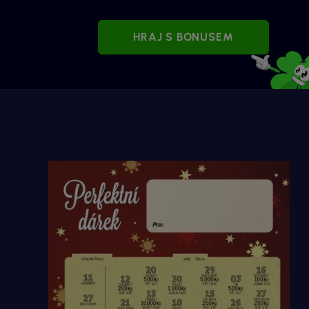
HRAJ S BONUSEM