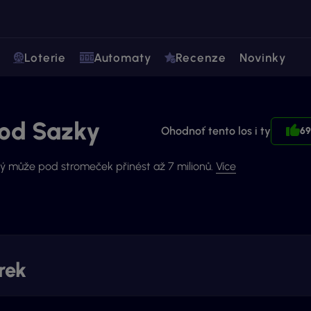
Loterie
Automaty
Recenze
Novinky
k od Sazky
Ohodnoť tento los i ty
6
erý může pod stromeček přinést až 7 milionů.
Více
árek