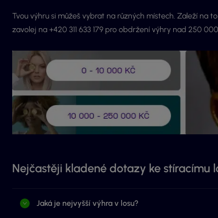
Tvou výhru si můžeš vybrat na různých místech. Zaleží na to
zavolej na +420 311 633 179 pro obdržení výhry nad 250 000
Nejčastěji kladené dotazy ke stíracímu l
Jaká je nejvyšší výhra v losu?