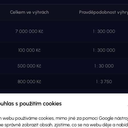
Celkem ve výhrách
Pravděpodobnost výhr
7 000 000 Kč
1 : 300 000
100 000 Kč
1 : 300 000
500 000 Kč
1 : 30 000
800 000 Kč
1 : 3 750
10 000 000 Kč
1 : 150
uhlas s použitím cookies
15 000 000 Kč
1 : 20
 webu používáme cookies, mimo jiné za pomoci Google nástroj
e správně zobrazit obsah, zjistíme, co se na webu děje a nab