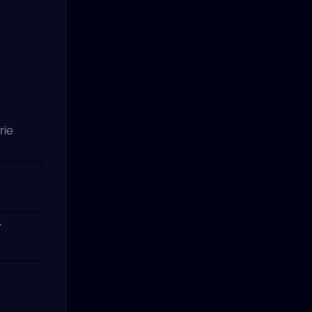
rie
7