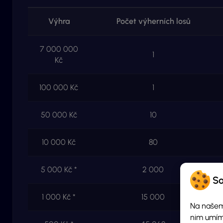
Výhra
Počet výherních losů
7 000 000
1
Kč
100 000 Kč
1
50 000 Kč
10
10 000 Kč
80
5 000 Kč *
2 000
So
1 000 Kč *
15 000
Na našem
nim umím