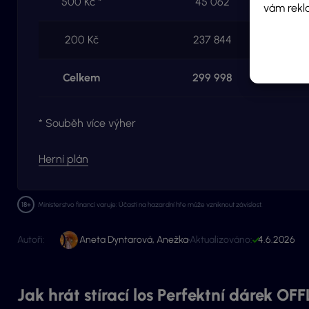
500 Kč *
45 062
vám rekl
200 Kč
237 844
Celkem
299 998
* Souběh více výher
Herní plán
Ministerstvo financí varuje: Účastí na hazardní hře může vzniknout závislost.
Autoři:
Aneta Dyntarová
,
Anežka
Aktualizováno:
4.6.2026
Jak hrát stírací los Perfektní dárek OF