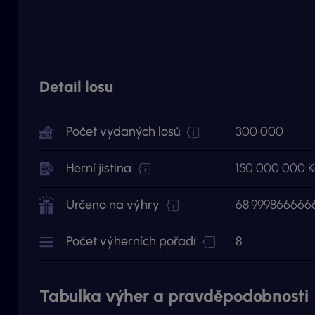
Detail losu
Počet vydaných losů
300 000
Herní jistina
150 000 000 K
Určeno na výhry
68.999866666
Počet výherních pořadí
8
Tabulka výher a pravděpodobnosti