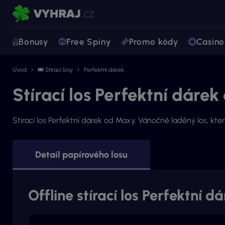
Bonusy
Free Spiny
Promo kódy
Casino
Úvod
🎟 Stírací losy
Perfektní dárek
Stírací los Perfektní dáre
Stírací los Perfektní dárek od Maxy. Vánočně laděný los, kt
Detail papírového losu
Offline stírací los Perfektní d