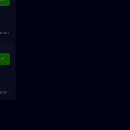
nusu
US
nusu