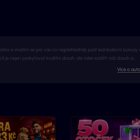
asha a snažím se pro vás co nejpřehledněji psát každodenní bonusy 
cíl je nejen poskytovat kvalitní obsah, ale také rozšířit náš dosah a
nové trhy.
Více o auto