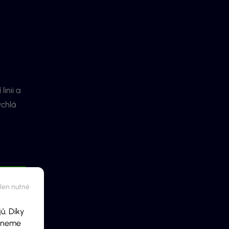
inii a
ychlá
o
ů. Díky
ídneme