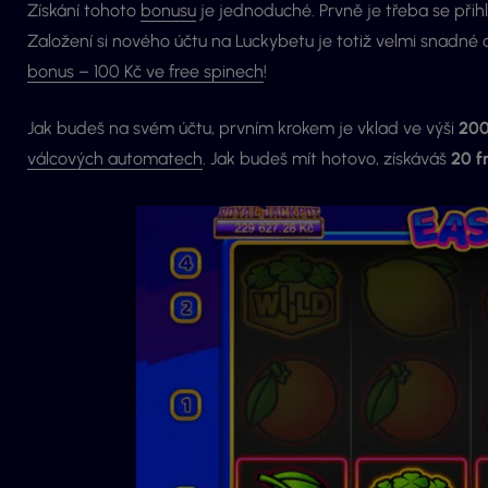
Získání tohoto
bonusu
je jednoduché. Prvně je třeba se přihlá
Založení si nového účtu na Luckybetu je totiž velmi snadné 
bonus – 100 Kč ve free spinech
!
Jak budeš na svém účtu, prvním krokem je vklad ve výši
200
válcových automatech
. Jak budeš mít hotovo, získáváš
20 f