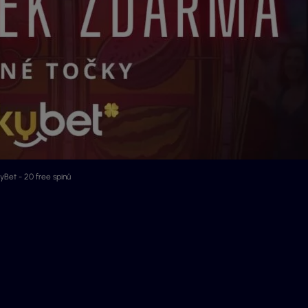
yBet - 20 free spinů