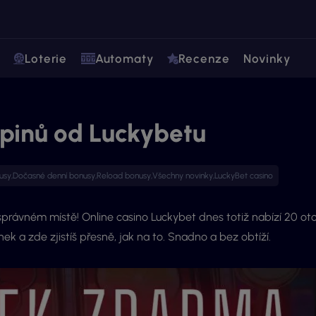
Loterie
Automaty
Recenze
Novinky
 spinů od Luckybetu
usy
,
Dočasné denní bonusy
,
Reload bonusy
,
Všechny novinky
,
LuckyBet casino
správném místě! Online casino Luckybet dnes totiž nabízí 20 ot
k a zde zjistíš přesně, jak na to. Snadno a bez obtíží.