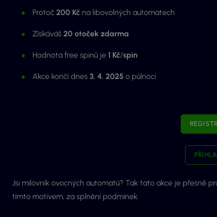
Protoč
200 Kč
na libovolných automatech
Získáváš
20 otoček zdarma
Hodnota free spinů je
1 Kč
/
spin
Akce končí dnes
3. 4. 2025
o půlnoci
REGISTR
PŘIHL
Jsi milovník ovocných automatů? Tak tato akce je přesně pr
tímto motivem, za splnění podmínek.