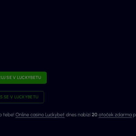
UJ SE V LUCKYBETU
AS SE V LUCKYBETU
o tebe!
Online casino Luckybet
dnes nabízí
20
otoček zdarma
p