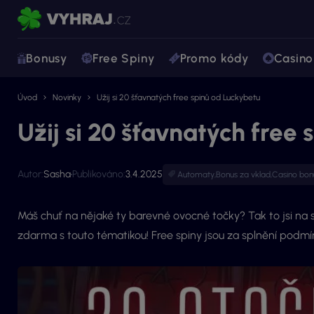
Bonusy
Free Spiny
Promo kódy
Casino
Úvod
Novinky
Užij si 20 šťavnatých free spinů od Luckybetu
Užij si 20 šťavnatých free
Autor:
Sasha
Publikováno:
3.4.2025
Automaty
,
Bonus za vklad
,
Casino bon
Máš chuť na nějaké ty barevné ovocné točky? Tak to jsi na 
zdarma s touto tématikou! Free spiny jsou za splnění podmíne