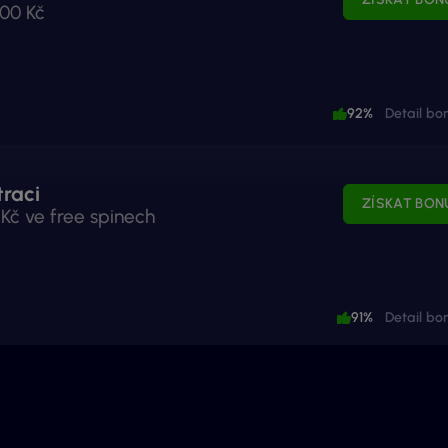
000 Kč
92%
Detail bo
traci
ZÍSKAT BON
Kč ve free spinech
91%
Detail bo