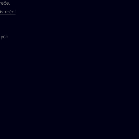
teče.
istrační
ných