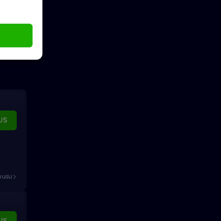
US
nusu
US