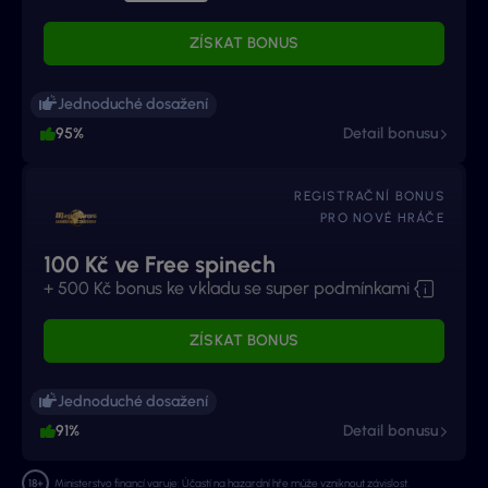
ZÍSKAT BONUS
Jednoduché dosažení
95%
Detail bonusu
REGISTRAČNÍ BONUS
PRO NOVÉ HRÁČE
100 Kč ve Free spinech
+ 500 Kč bonus ke vkladu se super podmínkami
ZÍSKAT BONUS
Jednoduché dosažení
91%
Detail bonusu
Ministerstvo financí varuje: Účastí na hazardní hře může vzniknout závislost.