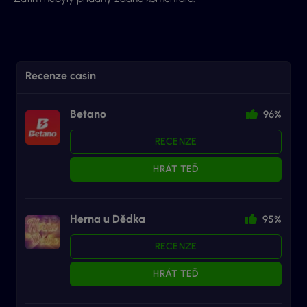
Recenze casin
Betano
96%
RECENZE
HRÁT TEĎ
Herna u Dědka
95%
RECENZE
HRÁT TEĎ