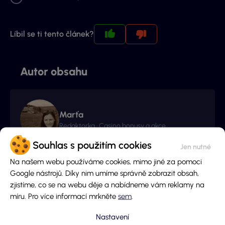
Líbil se ti tento článek?
Autor obsahu
Marťa
Redaktorka · Casino bonusy a akce
Souhlas s použitím cookies
Ahoj, jsem Martina! Hledám pro tebe ty nejčerstvější
novinky a nejvýhodnější bonusy, které v online casinech
Na našem webu používáme cookies, mimo jiné za pomoci
stojí za to!
Více o autorovi
Google nástrojů. Díky nim umíme správně zobrazit obsah,
zjistíme, co se na webu děje a nabídneme vám reklamy na
míru. Pro více informací mrkněte
sem
.
Související články
Nastavení