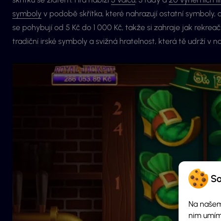
symboly
v podobě skřítka, které nahrazují ostatní symboly, 
se pohybují od 5 Kč do 1 000 Kč, takže si zahraje jak rekreační
tradiční irské symboly a svižná hratelnost, která tě udrží v na
So
Na našem
nim umím