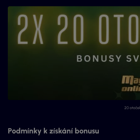
20 otoče
Podmínky k získání bonusu