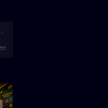
i a
rovi