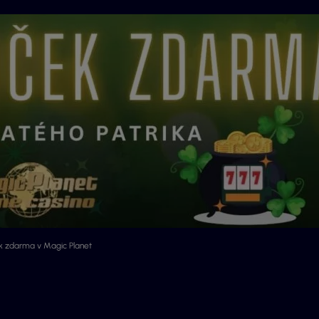
k zdarma v Magic Planet