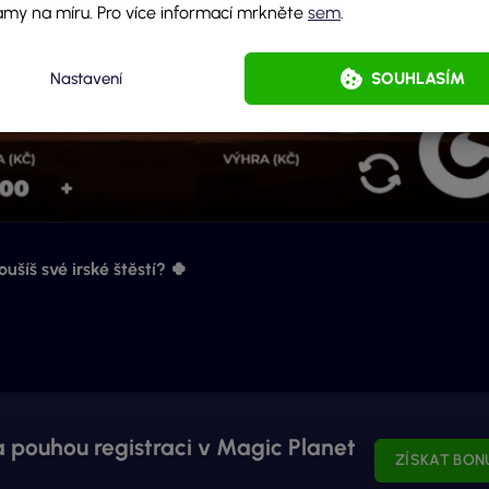
amy na míru. Pro více informací mrkněte
sem
.
Nastavení
SOUHLASÍM
ušíš své irské štěstí? 🍀
a pouhou registraci v Magic Planet
ZÍSKAT BON