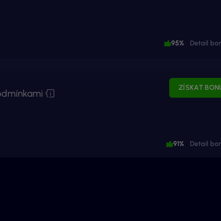
95%
Detail bo
ZÍSKAT BON
podmínkami
91%
Detail bo