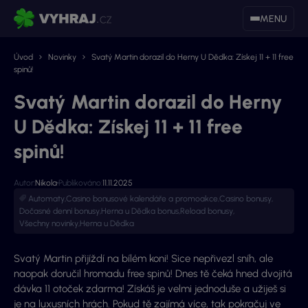
MENU
Úvod
Novinky
Svatý Martin dorazil do Herny U Dědka: Získej 11 + 11 free
spinů!
Svatý Martin dorazil do Herny
U Dědka: Získej 11 + 11 free
spinů!
Autor:
Nikola
Publikováno:
11.11.2025
Automaty
,
Casino bonusové kalendáře a promoakce
,
Casino bonusy
,
Dočasné denní bonusy
,
Herna u Dědka bonus
,
Reload bonusy
,
Všechny novinky
,
Herna u Dědka
Svatý Martin přijíždí na bílém koni! Sice nepřivezl sníh, ale
naopak doručil hromadu free spinů! Dnes tě čeká hned dvojitá
dávka 11 otoček zdarma! Získáš je velmi jednoduše a užiješ si
je na luxusních hrách. Pokud tě zajímá více, tak pokračuj ve