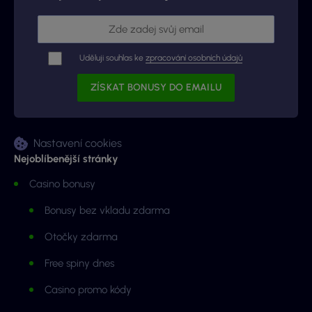
Uděluji souhlas ke
zpracování osobních údajů
Nastavení cookies
Nejoblíbenější stránky
Casino bonusy
Bonusy bez vkladu zdarma
Otočky zdarma
Free spiny dnes
Casino promo kódy