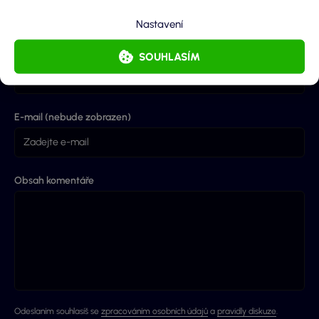
Přidej komentář
Nastavení
Jméno
SOUHLASÍM
E-mail (nebude zobrazen)
Obsah komentáře
Odeslaním souhlasíš se
zpracováním osobních údajů
a
pravidly diskuze
.