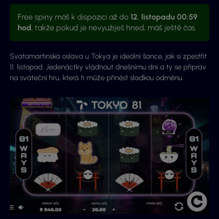
Free spiny máš k dispozici až do
12. listopadu 00:59
hod
, takže pokud je nevyužiješ hned, máš ještě čas.
Svatomartinská oslava u Tokya je ideální šance, jak si zpestřit
11. listopad. Jedenáctky vládnout dnešnímu dni a ty se připrav
na sváteční hru, která ti může přinést sladkou odměnu.