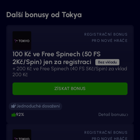
Další bonusy od Tokya
REGISTRAČNÍ BONUS
PRO NOVÉ HRÁČE
100 Kč ve Free Spinech (50 FS
2Kč/Spin) jen za registraci
Bez vkladu
+ 200 Kč ve Free Spinech (40 FS 5Kč/Spin) za vklad
200 Kč
ZÍSKAT BONUS
Jednoduché dosažení
92%
Detail bonusu
REGISTRAČNÍ BONUS
PRO NOVÉ HRÁČE