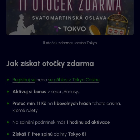
11 otoček zdarma u casina Tokyo
Jak získat otočky zdarma
Registruj se
nebo
se přihlas v Tokyo Casinu
Aktivuj si bonus
v sekci „
Bonusy
„
Protoč min. 11 Kč
na
libovolných hrách
tohoto casina,
kromě rulety
Na splnění podmínek máš
1 hodinu od aktivace
Získáš 11 free spinů
do hry
Tokyo 81