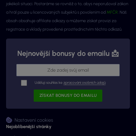
jakékoli situaci. Postaráme se rovněž o to, abys neporušoval zákon
a hrál pouze u licencovaných subjektů s povolením od
MFČR
. Náš
obsah obsahuje affiliate odkazy a můžeme získat provizi za
registrace a vklady provedené prostřednictvím těchto odkazů.
Nejnovější bonusy do emailu 📩
Uděluji souhlas ke
zpracování osobních údajů
Nastavení cookies
Nejoblíbenější stránky