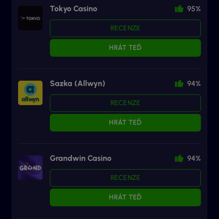
Tokyo Casino
95%
RECENZE
HRÁT TEĎ
Sazka (Allwyn)
94%
RECENZE
HRÁT TEĎ
Grandwin Casino
94%
RECENZE
HRÁT TEĎ