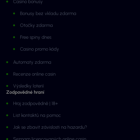
Casino bonusy
Bonusy bez vkladu zdarma
Otočky zdarma
Free spiny dnes
Casino promo kódy
Automaty zdarma
Recenze online casin
Výsledky loterií
Zodpovědné hraní
Hraj zodpovědně | 18+
List kontaktů na pomoc
Jak se zbavit závislosti na hazardu?
Seznam licencovaných online casin