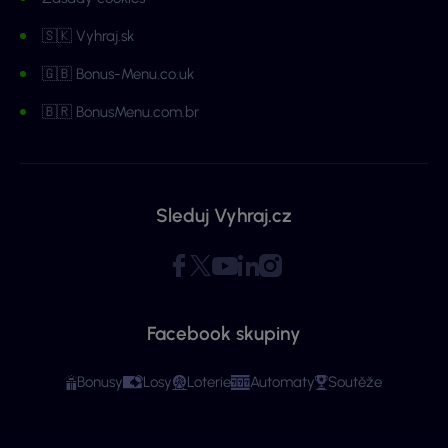
🇸🇰 Vyhraj.sk
🇬🇧 Bonus-Menu.co.uk
🇧🇷 BonusMenu.com.br
Sleduj Vyhraj.cz
Facebook skupiny
Bonusy
Losy
Loterie
Automaty
Soutěže