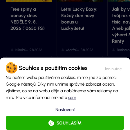
Free spiny a
Letní Lucky Boxy:
Jak by 
bonusy dnes
Každý den nový
tvůj rok 
NEDĚLE 9. 8.
bonus u
tisíci na
2026 (10650 FS)
LuckyBetu!
Aneb jak
výherci 
Renty
Nikola
9.8.2026
Marťa
8.8.2026
Barbora
Souhlas s použitím cookies
Přidej komentář
Na našem webu používáme cookies, mimo jiné za pomoci
Google nástrojů. Díky nim umíme správně zobrazit obsah,
zjistíme, co se na webu děje a nabídneme vám reklamy na
Jméno
míru. Pro více informací mrkněte
sem
.
Nastavení
E-mail (nebude zobrazen)
SOUHLASÍM