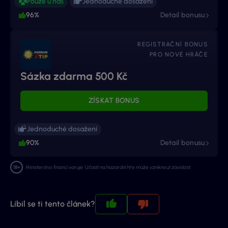
Pouze u nás
Jednoduché dosažení
96%
Detail bonusu
REGISTRAČNÍ BONUS
PRO NOVÉ HRÁČE
Sázka zdarma 500 Kč
ZÍSKAT BONUS
Jednoduché dosažení
90%
Detail bonusu
Ministerstvo financí varuje: Účastí na hazardní hře může vzniknout závislost.
Líbil se ti tento článek?