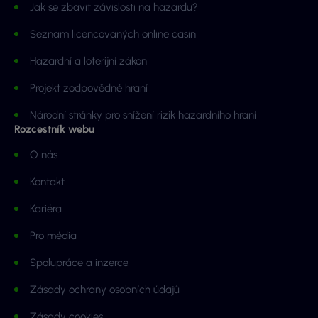
Jak se zbavit závislosti na hazardu?
Seznam licencovaných online casin
Hazardní a loterijní zákon
Projekt zodpovědné hraní
Národní stránky pro snížení rizik hazardního hraní
Rozcestník webu
O nás
Kontakt
Kariéra
Pro média
Spolupráce a inzerce
Zásady ochrany osobních údajů
Zásady cookies