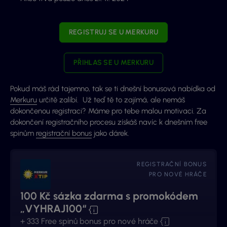
REGISTRUJ SE U MERKURU
PŘIHLAS SE U MERKURU
Pokud máš rád tajemno, tak se ti dnešní bonusová nabídka od
Merkuru
určitě zalíbí. Už teď tě to zajímá, ale nemáš
dokončenou registraci? Máme pro tebe malou motivaci. Za
dokončení registračního procesu získáš navíc k dnešním free
spinům
registrační bonus
jako dárek.
REGISTRAČNÍ BONUS
PRO NOVÉ HRÁČE
100 Kč sázka zdarma s promokódem
„VYHRAJ100“
+ 333 Free spinů bonus pro nové hráče