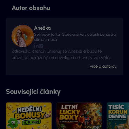
Autor obsahu
Anežka
Šéfredaktorka · Specialistka v oblasti bonusů a
stíracích losů
Zdravíčko, čtenáři! Jmenuji se Anežka a budu tě
provázet nejrůznějšími novinkami a bonusy ve světě
hazardu!
Více o autorovi
Související články