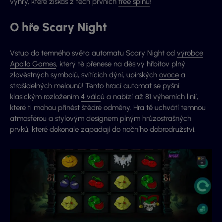
výhry, které získáš z těch prvních
free spinů
!
O hře Scary Night
Vstup do temného světa automatu Scary Night od
výrobce
Apollo Games
, který tě přenese na děsivý hřbitov plný
zlověstných symbolů, svítících dýní, upírských
ovoce
a
strašidelných melounů! Tento hrací automat se pyšní
klasickým rozložením
4 válc
ů a nabízí až 81 výherních linií,
které ti mohou přinést štědré odměny. Hra tě uchvátí temnou
atmosférou a stylovým designem plným hrůzostrašných
prvků, které dokonale zapadají do nočního dobrodružství.