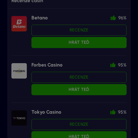
Recenze casin
Betano
96%
RECENZE
HRÁT TEĎ
Forbes Casino
95%
RECENZE
HRÁT TEĎ
Tokyo Casino
95%
RECENZE
HRÁT TEĎ